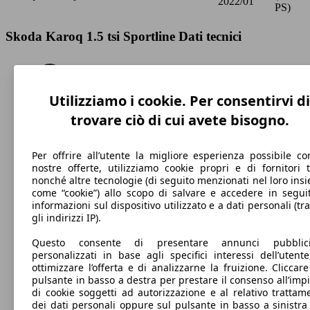
2022/01
PS)
Skoda Karoq 1.5 tsi Sportline Dati tecnici
Utilizziamo i cookie. Per consentirvi di
205 km/h
trovare ciò di cui avete bisogno.
Velocità massima
Per offrire all’utente la migliore esperienza possibile co
nostre offerte, utilizziamo cookie propri e di fornitori t
nonché altre tecnologie (di seguito menzionati nel loro ins
come “cookie”) allo scopo di salvare e accedere in segui
Benzina
informazioni sul dispositivo utilizzato e a dati personali (tra
gli indirizzi IP).
Carburante
Questo consente di presentare annunci pubblicit
personalizzati in base agli specifici interessi dell’utente
ottimizzare l’offerta e di analizzarne la fruizione. Cliccare
pulsante in basso a destra per prestare il consenso all’imp
121 g/km
di cookie soggetti ad autorizzazione e al relativo trattam
dei dati personali oppure sul pulsante in basso a sinistra