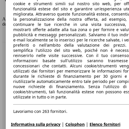
Consumo (combinato)*
5.3 l/100km
cookie e strumenti simili sul nostro sito web, per offr
Classe di emissione
Euro 6
funzionalità estese del sito e garantire un'esperienza ut
Capacità del serbatoio
50 l
migliorata. Attraverso queste funzionalità estese, consent
la personalizzazione della nostra offerta, ad esempio,
AutoScout24 non si assume alcuna responsabilità per la correttezza
continuare le tue ricerche in una visita successiva,
dei dati.
mostrarti offerte adatte alla tua zona o per fornire e valu
pubblicità e messaggi personalizzati. Salviamo il tuo indir
Torna su
e-mail localmente se lo inserisci per le ricerche salvate, i vei
preferiti o nell'ambito della valutazione dei prezzi.
semplifica l'utilizzo del sito web, poiché non è necess
Benvenuti su AutoScout24, il mercato auto europeo.
reinserirlo nelle visite successive. Con il tuo consenso
informazioni basate sull'utilizzo saranno trasmess
concessionari che contatti. Alcuni cookie/strumenti ven
Società
utilizzati dai fornitori per memorizzare le informazioni for
durante le richieste di finanziamento per 30 giorni e
riutilizzarle automaticamente entro tale periodo per compi
A proposito di AutoScout24
nuove richieste di finanziamento. Senza l'utilizzo di 
Stampa
cookie/strumenti, tali funzionalità estese non possono es
utilizzate in tutto o in parte.
Media
Condizioni generali
Lavoriamo con 263 fornitori.
Informazioni
|
|
Informativa sulla privacy
Colophon
Elenco fornitori