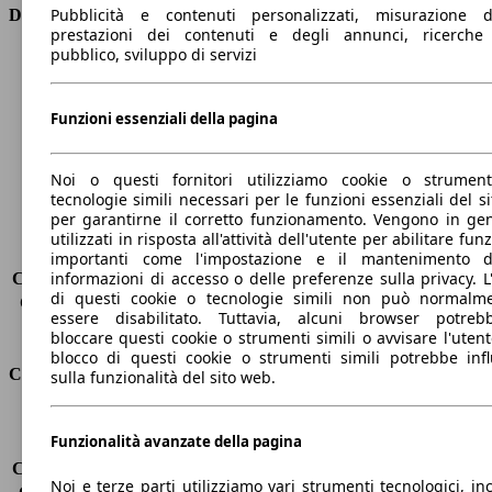
Pubblicità e contenuti personalizzati, misurazione d
Dimensioni
prestazioni dei contenuti e degli annunci, ricerche
pubblico, sviluppo di servizi
Lunghezza
4380 mm
Altezza
1600 mm
Larghezza
1840 mm
Funzioni essenziali della pagina
Passo
2620 mm
Peso massimo
1933 kg
Noi o questi fornitori utilizziamo cookie o strumen
Carico massimo
-
tecnologie simili necessari per le funzioni essenziali del si
Porte
5
per garantirne il corretto funzionamento. Vengono in ge
Sedili
5
utilizzati in risposta all'attività dell'utente per abilitare fun
Carico sul tetto
-
importanti come l'impostazione e il mantenimento d
informazioni di accesso o delle preferenze sulla privacy. L
Capacità di traino (senza freni)
-
di questi cookie o tecnologie simili non può normalm
Capacità di traino (con freni)
1500 kg
essere disabilitato. Tuttavia, alcuni browser potreb
Volume del bagagliaio
521 - 1630 l
bloccare questi cookie o strumenti simili o avvisare l'utente
blocco di questi cookie o strumenti simili potrebbe infl
Consumi
sulla funzionalità del sito web.
Emissioni di CO2*
121 g/km (komb.)
Funzionalità avanzate della pagina
Consumo (urbano)
6.5 l/100km
Consumo (extra-urbano)
4.5 l/100km
Noi e terze parti utilizziamo vari strumenti tecnologici, inc