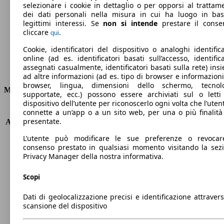
Emissioni di CO2 (combinato)*
selezionare i cookie in dettaglio o per opporsi al trattam
dei dati personali nella misura in cui ha luogo in ba
legittimi interessi. Se
non si intende
prestare il conse
cliccare
.
qui
Cookie, identificatori del dispositivo o analoghi identifica
Ø 5.3 l/100km
online (ad es. identificatori basati sull’accesso, identifica
assegnati casualmente, identificatori basati sulla rete) ins
Consumi
ad altre informazioni (ad es. tipo di browser e informazioni
browser, lingua, dimensioni dello schermo, tecnol
Motore e Prestazioni
supportate, ecc.) possono essere archiviati sul o letti
dispositivo dell’utente per riconoscerlo ogni volta che l’utent
KW (PS)
110 kW (150 PS)
connette a un’app o a un sito web, per una o più finalità
presentate.
Accelerazione (0-100 km/h)
8.9s
Velocità massima (km/h)
205 km/h
L’utente può modificare le sue preferenze o revocar
Numero di marce
6
consenso prestato in qualsiasi momento visitando la sez
Coppia
250 nm
Privacy Manager della nostra informativa.
Cilindrata
1498 ccm
Scopi
Carburante
Benzina
Cilindri
4
Dati di geolocalizzazione precisi e identificazione attravers
Trasmissione
Manuale
scansione del dispositivo
Tipo di trazione
trazione anteriore