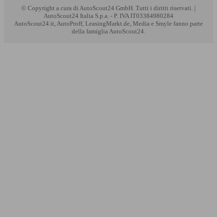
© Copyright
a cura di AutoScout24 GmbH. Tutti i diritti riservati. |
AutoScout24 Italia S.p.a. - P. IVA IT03384980284
AutoScout24.it, AutoProff, LeasingMarkt.de, Media e Smyle fanno parte
della famiglia AutoScout24.