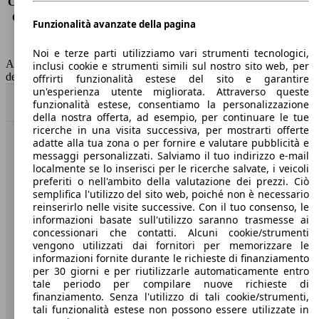
Consumo (extra-urbano)
-
Consumo (combinato)*
6.5 l/100km
Funzionalità avanzate della pagina
Classe di emissione
Euro 6
Capacità del serbatoio
55 l
Noi e terze parti utilizziamo vari strumenti tecnologici,
AutoScout24 non si assume alcuna responsabilità per la correttezza
inclusi cookie e strumenti simili sul nostro sito web, per
dei dati.
offrirti funzionalità estese del sito e garantire
un'esperienza utente migliorata. Attraverso queste
Torna su
funzionalità estese, consentiamo la personalizzazione
della nostra offerta, ad esempio, per continuare le tue
ricerche in una visita successiva, per mostrarti offerte
adatte alla tua zona o per fornire e valutare pubblicità e
Benvenuti su AutoScout24, il mercato auto europeo.
messaggi personalizzati. Salviamo il tuo indirizzo e-mail
localmente se lo inserisci per le ricerche salvate, i veicoli
preferiti o nell'ambito della valutazione dei prezzi. Ciò
Società
semplifica l'utilizzo del sito web, poiché non è necessario
reinserirlo nelle visite successive. Con il tuo consenso, le
A proposito di AutoScout24
informazioni basate sull'utilizzo saranno trasmesse ai
concessionari che contatti. Alcuni cookie/strumenti
Stampa
vengono utilizzati dai fornitori per memorizzare le
informazioni fornite durante le richieste di finanziamento
Media
per 30 giorni e per riutilizzarle automaticamente entro
tale periodo per compilare nuove richieste di
Condizioni generali
finanziamento. Senza l'utilizzo di tali cookie/strumenti,
tali funzionalità estese non possono essere utilizzate in
Informazioni