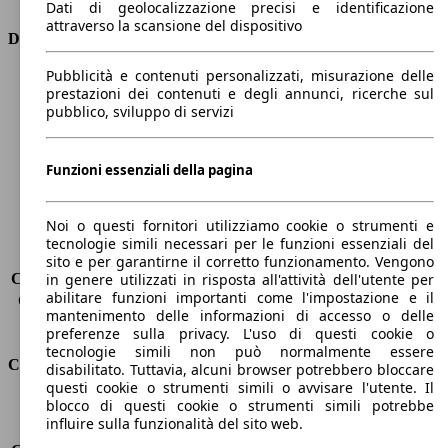
Dati di geolocalizzazione precisi e identificazione
attraverso la scansione del dispositivo
Dimensioni
Pubblicità e contenuti personalizzati, misurazione delle
Lunghezza
4380 mm
prestazioni dei contenuti e degli annunci, ricerche sul
Altezza
1610 mm
pubblico, sviluppo di servizi
Larghezza
1840 mm
Passo
2630 mm
Peso massimo
2059 kg
Funzioni essenziali della pagina
Carico massimo
-
Porte
5
Noi o questi fornitori utilizziamo cookie o strumenti e
Sedili
5
tecnologie simili necessari per le funzioni essenziali del
Carico sul tetto
-
sito e per garantirne il corretto funzionamento. Vengono
Capacità di traino (senza freni)
-
in genere utilizzati in risposta all'attività dell'utente per
abilitare funzioni importanti come l'impostazione e il
Capacità di traino (con freni)
1800 kg
mantenimento delle informazioni di accesso o delle
Volume del bagagliaio
521 - 1630 l
preferenze sulla privacy. L'uso di questi cookie o
tecnologie simili non può normalmente essere
Consumi
disabilitato. Tuttavia, alcuni browser potrebbero bloccare
questi cookie o strumenti simili o avvisare l'utente. Il
blocco di questi cookie o strumenti simili potrebbe
Emissioni di CO2*
149 g/km (komb.)
influire sulla funzionalità del sito web.
Consumo (urbano)
-