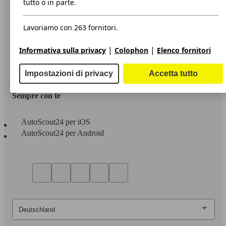
tutto o in parte.
Privacy
Lavoriamo con 263 fornitori.
Dichiarazione di Accessibilità
|
|
Informativa sulla privacy
Colophon
Elenco fornitori
Servizi
Area rivenditori
Impostazioni di privacy
Accetta tutto
Sempre con te
AutoScout24 per iOS
AutoScout24 per Android