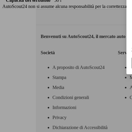
Capacità del serbatoio
50 l
AutoScout24 non si assume alcuna responsabilità per la correttezza dei
Benvenuti su AutoScout24, il mercato auto eu
Società
Servizi
A proposito di AutoScout24
Stampa
M
Media
A
Condizioni generali
C
Informazioni
Privacy
Dichiarazione di Accessibilità