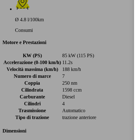
Ø 4.8 l/100km
Consumi
Motore e Prestazioni
KW (PS)
85 kW (115 PS)
Accelerazione (0-100 km/h)
11.2s
Velocità massima (km/h)
188 km/h
Numero di marce
7
Coppia
250 nm
Cilindrata
1598 ccm
Carburante
Diesel
Cilindri
4
Trasmissione
Automatico
Tipo di trazione
trazione anteriore
Dimensioni