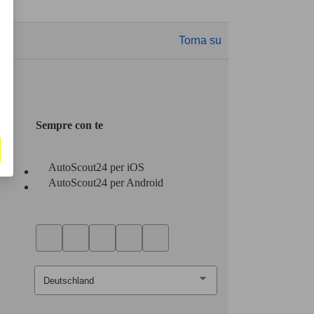
Torna su
Sempre con te
AutoScout24 per iOS
AutoScout24 per Android