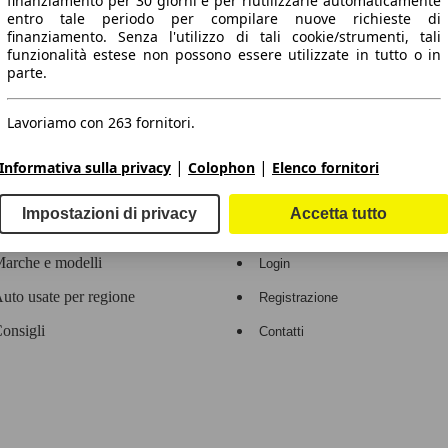
finanziamento per 30 giorni e per riutilizzarle automaticamente
entro tale periodo per compilare nuove richieste di
 dati.
finanziamento. Senza l'utilizzo di tali cookie/strumenti, tali
funzionalità estese non possono essere utilizzate in tutto o in
parte.
Lavoriamo con 263 fornitori.
ropeo.
|
|
Informativa sulla privacy
Colophon
Elenco fornitori
Area rivenditori
Impostazioni di privacy
Accetta tutto
Contatti
Servizi per i dealer
arche e modelli
Login
uto usate per regione
Registrazione
onsigli
Contatti