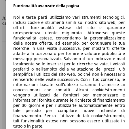
Funzionalità avanzate della pagina
Classe di emissione
Euro 6
Capacità del serbatoio
50 l
Noi e terze parti utilizziamo vari strumenti tecnologici,
AutoScout24 non si assume alcuna responsabilità per la correttezza
inclusi cookie e strumenti simili sul nostro sito web, per
dei dati.
offrirti funzionalità estese del sito e garantire
un'esperienza utente migliorata. Attraverso queste
Torna su
funzionalità estese, consentiamo la personalizzazione
della nostra offerta, ad esempio, per continuare le tue
ricerche in una visita successiva, per mostrarti offerte
Benvenuti su AutoScout24, il mercato auto europeo.
adatte alla tua zona o per fornire e valutare pubblicità e
messaggi personalizzati. Salviamo il tuo indirizzo e-mail
localmente se lo inserisci per le ricerche salvate, i veicoli
Società
preferiti o nell'ambito della valutazione dei prezzi. Ciò
semplifica l'utilizzo del sito web, poiché non è necessario
reinserirlo nelle visite successive. Con il tuo consenso, le
A proposito di AutoScout24
informazioni basate sull'utilizzo saranno trasmesse ai
concessionari che contatti. Alcuni cookie/strumenti
Stampa
vengono utilizzati dai fornitori per memorizzare le
informazioni fornite durante le richieste di finanziamento
Media
per 30 giorni e per riutilizzarle automaticamente entro
Condizioni generali
tale periodo per compilare nuove richieste di
finanziamento. Senza l'utilizzo di tali cookie/strumenti,
Informazioni
tali funzionalità estese non possono essere utilizzate in
tutto o in parte.