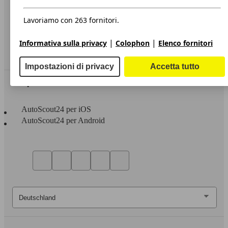
Privacy
Dichiarazione di Accessibilità
Lavoriamo con 263 fornitori.
Servizi
|
|
Informativa sulla privacy
Colophon
Elenco fornitori
Area rivenditori
Impostazioni di privacy
Accetta tutto
Sempre con te
AutoScout24 per iOS
AutoScout24 per Android