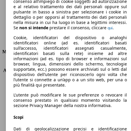
Emissioni di CO2 (combinato)*
consenso all’impiego di cookie soggetti ad autorizzazione
e al relativo trattamento dei dati personali oppure sul
pulsante in basso a sinistra per selezionare i cookie in
dettaglio o per opporsi al trattamento dei dati personali
nella misura in cui ha luogo in base a legittimi interessi.
Se
non si intende
prestare il consenso, cliccare
.
qui
Ø 4.3 l/100km
Cookie, identificatori del dispositivo o analoghi
Consumi
identificatori online (ad es. identificatori basati
sull’accesso, identificatori assegnati casualmente,
Motore e Prestazioni
identificatori basati sulla rete) insieme ad altre
informazioni (ad es. tipo di browser e informazioni sul
browser, lingua, dimensioni dello schermo, tecnologie
KW (PS)
85 kW (115 PS)
supportate, ecc.) possono essere archiviati sul o letti dal
Accelerazione (0-100 km/h)
11.0s
dispositivo dell’utente per riconoscerlo ogni volta che
Velocità massima (km/h)
188 km/h
l’utente si connette a un’app o a un sito web, per una o
Numero di marce
6
più finalità qui presentate.
Coppia
250 nm
L’utente può modificare le sue preferenze o revocare il
Cilindrata
1598 ccm
consenso prestato in qualsiasi momento visitando la
Carburante
Diesel
sezione Privacy Manager della nostra informativa.
Cilindri
4
Trasmissione
Manuale
Scopi
Tipo di trazione
trazione anteriore
Dati di geolocalizzazione precisi e identificazione