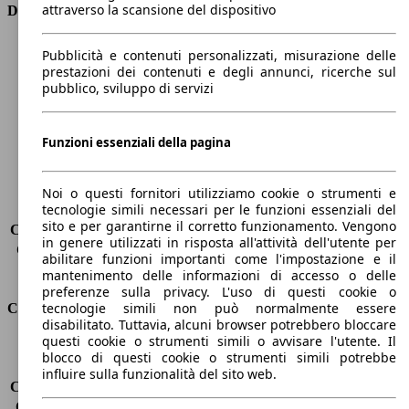
attraverso la scansione del dispositivo
Dimensioni
Lunghezza
4380 mm
Pubblicità e contenuti personalizzati, misurazione delle
Altezza
1600 mm
prestazioni dei contenuti e degli annunci, ricerche sul
pubblico, sviluppo di servizi
Larghezza
1840 mm
Passo
2620 mm
Peso massimo
1933 kg
Funzioni essenziali della pagina
Carico massimo
597 kg
Porte
5
Sedili
5
Noi o questi fornitori utilizziamo cookie o strumenti e
tecnologie simili necessari per le funzioni essenziali del
Carico sul tetto
-
sito e per garantirne il corretto funzionamento. Vengono
Capacità di traino (senza freni)
-
in genere utilizzati in risposta all'attività dell'utente per
Capacità di traino (con freni)
1500 kg
abilitare funzioni importanti come l'impostazione e il
Volume del bagagliaio
521 - 1810 l
mantenimento delle informazioni di accesso o delle
preferenze sulla privacy. L'uso di questi cookie o
tecnologie simili non può normalmente essere
Consumi
disabilitato. Tuttavia, alcuni browser potrebbero bloccare
questi cookie o strumenti simili o avvisare l'utente. Il
Emissioni di CO2*
114 g/km (komb.)
blocco di questi cookie o strumenti simili potrebbe
Consumo (urbano)
-
influire sulla funzionalità del sito web.
Consumo (extra-urbano)
-
Consumo (combinato)*
4.3 l/100km