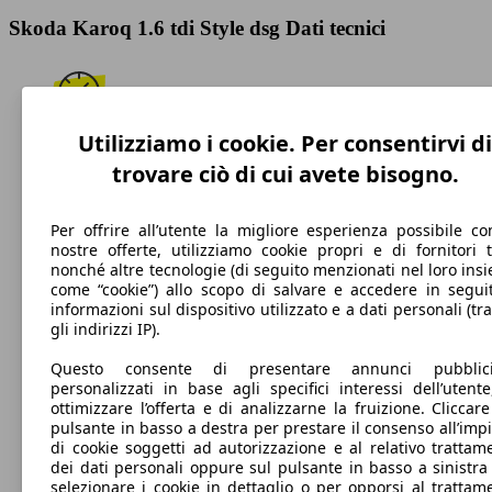
Skoda Karoq 1.6 tdi Style dsg Dati tecnici
Utilizziamo i cookie. Per consentirvi di
188 km/h
trovare ciò di cui avete bisogno.
Velocità massima
Per offrire all’utente la migliore esperienza possibile co
nostre offerte, utilizziamo cookie propri e di fornitori t
nonché altre tecnologie (di seguito menzionati nel loro ins
Diesel
come “cookie”) allo scopo di salvare e accedere in segui
informazioni sul dispositivo utilizzato e a dati personali (tra
Carburante
gli indirizzi IP).
Questo consente di presentare annunci pubblicit
personalizzati in base agli specifici interessi dell’utente
ottimizzare l’offerta e di analizzarne la fruizione. Cliccare
pulsante in basso a destra per prestare il consenso all’imp
125 g/km
di cookie soggetti ad autorizzazione e al relativo trattam
dei dati personali oppure sul pulsante in basso a sinistra
Emissioni di CO2 (combinato)*
selezionare i cookie in dettaglio o per opporsi al trattam