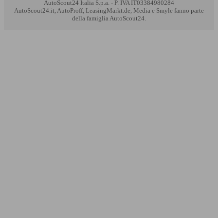
AutoScout24 Italia S.p.a. - P. IVA IT03384980284
AutoScout24.it, AutoProff, LeasingMarkt.de, Media e Smyle fanno parte
della famiglia AutoScout24.