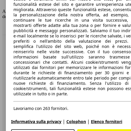
funzionalità estese del sito e garantire un'esperienza ut
Capacità del serbatoio
50 l
migliorata. Attraverso queste funzionalità estese, consent
AutoScout24 non si assume alcuna responsabilità per la correttezza
la personalizzazione della nostra offerta, ad esempio,
dei dati.
continuare le tue ricerche in una visita successiva,
mostrarti offerte adatte alla tua zona o per fornire e valu
Torna su
pubblicità e messaggi personalizzati. Salviamo il tuo indir
e-mail localmente se lo inserisci per le ricerche salvate, i vei
preferiti o nell'ambito della valutazione dei prezzi.
semplifica l'utilizzo del sito web, poiché non è necess
Benvenuti su AutoScout24, il mercato auto europeo.
reinserirlo nelle visite successive. Con il tuo consenso
informazioni basate sull'utilizzo saranno trasmess
Società
concessionari che contatti. Alcuni cookie/strumenti ven
utilizzati dai fornitori per memorizzare le informazioni for
durante le richieste di finanziamento per 30 giorni e
A proposito di AutoScout24
riutilizzarle automaticamente entro tale periodo per compi
nuove richieste di finanziamento. Senza l'utilizzo di 
Stampa
cookie/strumenti, tali funzionalità estese non possono es
utilizzate in tutto o in parte.
Media
Condizioni generali
Lavoriamo con 263 fornitori.
Informazioni
|
|
Informativa sulla privacy
Colophon
Elenco fornitori
Privacy