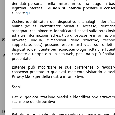
dei dati personali nella misura in cui ha luogo in ba
legittimi interessi. Se
non si intende
prestare il conse
cliccare
.
qui
Ø 4.8 l/100km
Cookie, identificatori del dispositivo o analoghi identifica
online (ad es. identificatori basati sull’accesso, identifica
Consumi
assegnati casualmente, identificatori basati sulla rete) ins
ad altre informazioni (ad es. tipo di browser e informazioni
Motore e Prestazioni
browser, lingua, dimensioni dello schermo, tecnol
supportate, ecc.) possono essere archiviati sul o letti
dispositivo dell’utente per riconoscerlo ogni volta che l’utent
KW (PS)
85 kW (115 PS)
connette a un’app o a un sito web, per una o più finalità
Accelerazione (0-100 km/h)
11.2s
presentate.
Velocità massima (km/h)
188 km/h
Numero di marce
7
L’utente può modificare le sue preferenze o revocar
consenso prestato in qualsiasi momento visitando la sez
Coppia
250 nm
Privacy Manager della nostra informativa.
Cilindrata
1598 ccm
Carburante
Diesel
Scopi
Cilindri
4
Trasmissione
Automatico
Dati di geolocalizzazione precisi e identificazione attravers
Tipo di trazione
trazione anteriore
scansione del dispositivo
Dimensioni
Pubblicità e contenuti personalizzati, misurazione d