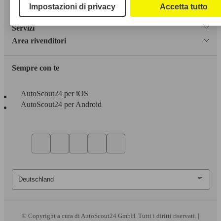
Dichiarazione di Accessibilità
Impostazioni di privacy
Accetta tutto
Servizi
Area rivenditori
Sempre con te
AutoScout24 per iOS
AutoScout24 per Android
© Copyright
a cura di AutoScout24 GmbH. Tutti i diritti riservati. |