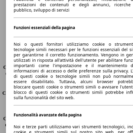
prestazioni dei contenuti e degli annunci, ricerche
Lunghezza
4380 mm
pubblico, sviluppo di servizi
Altezza
1600 mm
Larghezza
1840 mm
Funzioni essenziali della pagina
Passo
2620 mm
Peso massimo
1952 kg
Carico massimo
-
Noi o questi fornitori utilizziamo cookie o strumen
Porte
5
tecnologie simili necessari per le funzioni essenziali del si
Sedili
5
per garantirne il corretto funzionamento. Vengono in ge
utilizzati in risposta all'attività dell'utente per abilitare fun
Carico sul tetto
-
importanti come l'impostazione e il mantenimento d
Capacità di traino (senza freni)
-
informazioni di accesso o delle preferenze sulla privacy. L
Capacità di traino (con freni)
1500 kg
di questi cookie o tecnologie simili non può normalm
Volume del bagagliaio
521 - 1810 l
essere disabilitato. Tuttavia, alcuni browser potreb
bloccare questi cookie o strumenti simili o avvisare l'utente
blocco di questi cookie o strumenti simili potrebbe infl
Consumi
sulla funzionalità del sito web.
Emissioni di CO2*
125 g/km (komb.)
Consumo (urbano)
5.2 l/100km
Funzionalità avanzate della pagina
Consumo (extra-urbano)
4.5 l/100km
Consumo (combinato)*
4.8 l/100km
Noi e terze parti utilizziamo vari strumenti tecnologici, inc
Classe di emissione
Euro 6
cookie e strumenti simili sul nostro sito web, per offr