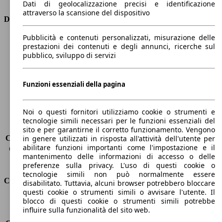
Dati di geolocalizzazione precisi e identificazione
attraverso la scansione del dispositivo
Dimensioni
Pubblicità e contenuti personalizzati, misurazione delle
Lunghezza
4380 mm
prestazioni dei contenuti e degli annunci, ricerche sul
Altezza
1610 mm
pubblico, sviluppo di servizi
Larghezza
1840 mm
Passo
2630 mm
Peso massimo
2116 kg
Funzioni essenziali della pagina
Carico massimo
614 kg
Porte
5
Noi o questi fornitori utilizziamo cookie o strumenti e
Sedili
5
tecnologie simili necessari per le funzioni essenziali del
Carico sul tetto
-
sito e per garantirne il corretto funzionamento. Vengono
Capacità di traino (senza freni)
-
in genere utilizzati in risposta all'attività dell'utente per
abilitare funzioni importanti come l'impostazione e il
Capacità di traino (con freni)
2100 kg
mantenimento delle informazioni di accesso o delle
Volume del bagagliaio
521 - 1810 l
preferenze sulla privacy. L'uso di questi cookie o
tecnologie simili non può normalmente essere
Consumi
disabilitato. Tuttavia, alcuni browser potrebbero bloccare
questi cookie o strumenti simili o avvisare l'utente. Il
blocco di questi cookie o strumenti simili potrebbe
Emissioni di CO2*
134 g/km (komb.)
influire sulla funzionalità del sito web.
Consumo (urbano)
6.1 l/100km