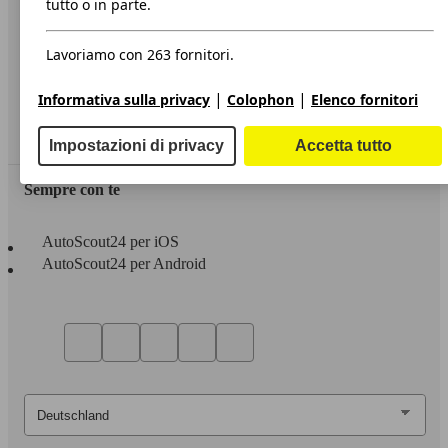
tutto o in parte.
Privacy
Lavoriamo con 263 fornitori.
Dichiarazione di Accessibilità
|
|
Informativa sulla privacy
Colophon
Elenco fornitori
Servizi
Area rivenditori
Impostazioni di privacy
Accetta tutto
Sempre con te
AutoScout24 per iOS
AutoScout24 per Android