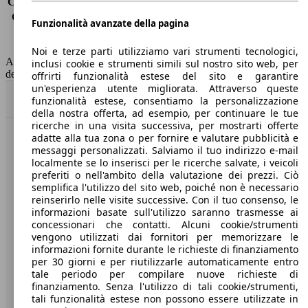
Consumo (extra-urbano)
4.5 l/100km
Consumo (combinato)*
5.1 l/100km
Funzionalità avanzate della pagina
Classe di emissione
Euro 6
Capacità del serbatoio
55 l
Noi e terze parti utilizziamo vari strumenti tecnologici,
AutoScout24 non si assume alcuna responsabilità per la correttezza
inclusi cookie e strumenti simili sul nostro sito web, per
dei dati.
offrirti funzionalità estese del sito e garantire
un'esperienza utente migliorata. Attraverso queste
Torna su
funzionalità estese, consentiamo la personalizzazione
della nostra offerta, ad esempio, per continuare le tue
ricerche in una visita successiva, per mostrarti offerte
adatte alla tua zona o per fornire e valutare pubblicità e
Benvenuti su AutoScout24, il mercato auto europeo.
messaggi personalizzati. Salviamo il tuo indirizzo e-mail
localmente se lo inserisci per le ricerche salvate, i veicoli
preferiti o nell'ambito della valutazione dei prezzi. Ciò
Società
semplifica l'utilizzo del sito web, poiché non è necessario
reinserirlo nelle visite successive. Con il tuo consenso, le
A proposito di AutoScout24
informazioni basate sull'utilizzo saranno trasmesse ai
concessionari che contatti. Alcuni cookie/strumenti
Stampa
vengono utilizzati dai fornitori per memorizzare le
informazioni fornite durante le richieste di finanziamento
Media
per 30 giorni e per riutilizzarle automaticamente entro
tale periodo per compilare nuove richieste di
Condizioni generali
finanziamento. Senza l'utilizzo di tali cookie/strumenti,
tali funzionalità estese non possono essere utilizzate in
Informazioni