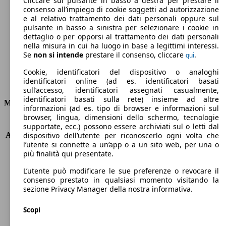
Cliccare sul pulsante in basso a destra per prestare il
consenso all’impiego di cookie soggetti ad autorizzazione
Emissioni di CO2 (combinato)*
e al relativo trattamento dei dati personali oppure sul
pulsante in basso a sinistra per selezionare i cookie in
dettaglio o per opporsi al trattamento dei dati personali
nella misura in cui ha luogo in base a legittimi interessi.
Se
non si intende
prestare il consenso, cliccare
.
qui
Ø 5.1 l/100km
Cookie, identificatori del dispositivo o analoghi
identificatori online (ad es. identificatori basati
Consumi
sull’accesso, identificatori assegnati casualmente,
identificatori basati sulla rete) insieme ad altre
Motore e Prestazioni
informazioni (ad es. tipo di browser e informazioni sul
browser, lingua, dimensioni dello schermo, tecnologie
KW (PS)
110 kW (150 PS)
supportate, ecc.) possono essere archiviati sul o letti dal
Accelerazione (0-100 km/h)
8.9s
dispositivo dell’utente per riconoscerlo ogni volta che
l’utente si connette a un’app o a un sito web, per una o
Velocità massima (km/h)
196 km/h
più finalità qui presentate.
Numero di marce
6
Coppia
340 nm
L’utente può modificare le sue preferenze o revocare il
Cilindrata
1968 ccm
consenso prestato in qualsiasi momento visitando la
sezione Privacy Manager della nostra informativa.
Carburante
Diesel
Cilindri
4
Scopi
Trasmissione
Manuale
Tipo di trazione
Integrale