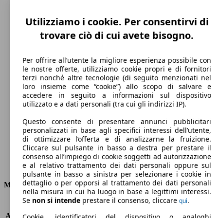
Utilizziamo i cookie. Per consentirvi di
trovare ciò di cui avete bisogno.
Per offrire all’utente la migliore esperienza possibile con
le nostre offerte, utilizziamo cookie propri e di fornitori
terzi nonché altre tecnologie (di seguito menzionati nel
loro insieme come “cookie”) allo scopo di salvare e
193 km/h
accedere in seguito a informazioni sul dispositivo
utilizzato e a dati personali (tra cui gli indirizzi IP).
Velocità massima
Questo consente di presentare annunci pubblicitari
personalizzati in base agli specifici interessi dell’utente,
di ottimizzare l’offerta e di analizzarne la fruizione.
Cliccare sul pulsante in basso a destra per prestare il
Diesel
consenso all’impiego di cookie soggetti ad autorizzazione
e al relativo trattamento dei dati personali oppure sul
Carburante
pulsante in basso a sinistra per selezionare i cookie in
dettaglio o per opporsi al trattamento dei dati personali
Motore e Prestazioni
nella misura in cui ha luogo in base a legittimi interessi.
Se
non si intende
prestare il consenso, cliccare
.
qui
KW (PS)
85 kW (115 PS)
Accelerazione (0-100 km/h)
10.6s
Cookie, identificatori del dispositivo o analoghi