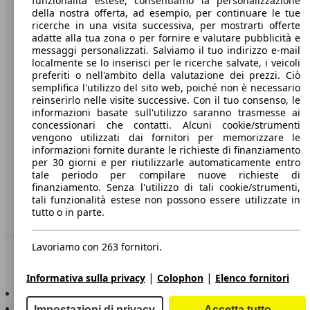
funzionalità estese, consentiamo la personalizzazione
della nostra offerta, ad esempio, per continuare le tue
A proposito di AutoScout24
ricerche in una visita successiva, per mostrarti offerte
adatte alla tua zona o per fornire e valutare pubblicità e
Stampa
messaggi personalizzati. Salviamo il tuo indirizzo e-mail
localmente se lo inserisci per le ricerche salvate, i veicoli
Media
preferiti o nell'ambito della valutazione dei prezzi. Ciò
semplifica l'utilizzo del sito web, poiché non è necessario
Condizioni generali
reinserirlo nelle visite successive. Con il tuo consenso, le
informazioni basate sull'utilizzo saranno trasmesse ai
Informazioni
concessionari che contatti. Alcuni cookie/strumenti
vengono utilizzati dai fornitori per memorizzare le
Privacy
informazioni fornite durante le richieste di finanziamento
per 30 giorni e per riutilizzarle automaticamente entro
Dichiarazione di Accessibilità
tale periodo per compilare nuove richieste di
finanziamento. Senza l'utilizzo di tali cookie/strumenti,
Servizi
tali funzionalità estese non possono essere utilizzate in
tutto o in parte.
Area rivenditori
Lavoriamo con 263 fornitori.
Sempre con te
|
|
Informativa sulla privacy
Colophon
Elenco fornitori
AutoScout24 per iOS
AutoScout24 per Android
Impostazioni di privacy
Accetta tutto