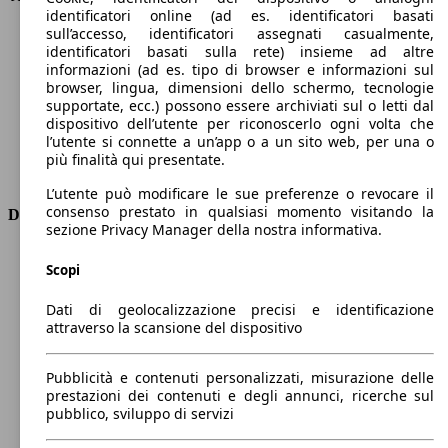
identificatori online (ad es. identificatori basati
Velocità massima (km/h)
193 km/h
sull’accesso, identificatori assegnati casualmente,
Numero di marce
6
identificatori basati sulla rete) insieme ad altre
Coppia
300 nm
informazioni (ad es. tipo di browser e informazioni sul
Cilindrata
1968 ccm
browser, lingua, dimensioni dello schermo, tecnologie
supportate, ecc.) possono essere archiviati sul o letti dal
Carburante
Diesel
dispositivo dell’utente per riconoscerlo ogni volta che
Cilindri
4
l’utente si connette a un’app o a un sito web, per una o
Trasmissione
Manuale
più finalità qui presentate.
Tipo di trazione
trazione anteriore
L’utente può modificare le sue preferenze o revocare il
consenso prestato in qualsiasi momento visitando la
Dimensioni
sezione Privacy Manager della nostra informativa.
Lunghezza
4390 mm
Scopi
Altezza
1600 mm
Larghezza
1840 mm
Dati di geolocalizzazione precisi e identificazione
Passo
2640 mm
attraverso la scansione del dispositivo
Peso massimo
1980 kg
Carico massimo
-
Pubblicità e contenuti personalizzati, misurazione delle
Porte
5
prestazioni dei contenuti e degli annunci, ricerche sul
Sedili
5
pubblico, sviluppo di servizi
Carico sul tetto
-