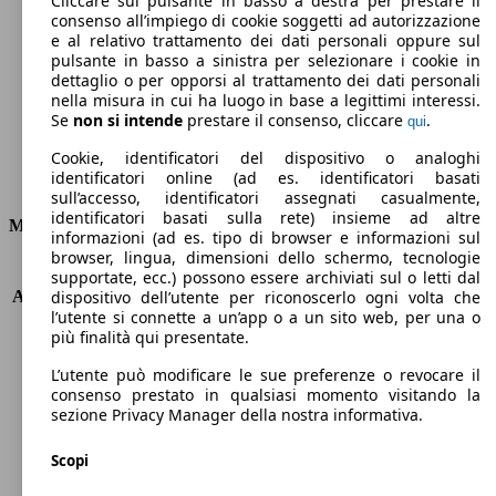
Cliccare sul pulsante in basso a destra per prestare il
consenso all’impiego di cookie soggetti ad autorizzazione
Emissioni di CO2 (combinato)*
e al relativo trattamento dei dati personali oppure sul
pulsante in basso a sinistra per selezionare i cookie in
dettaglio o per opporsi al trattamento dei dati personali
nella misura in cui ha luogo in base a legittimi interessi.
Se
non si intende
prestare il consenso, cliccare
.
qui
Ø 4.7 l/100km
Cookie, identificatori del dispositivo o analoghi
identificatori online (ad es. identificatori basati
Consumi
sull’accesso, identificatori assegnati casualmente,
identificatori basati sulla rete) insieme ad altre
Motore e Prestazioni
informazioni (ad es. tipo di browser e informazioni sul
browser, lingua, dimensioni dello schermo, tecnologie
KW (PS)
110 kW (150 PS)
supportate, ecc.) possono essere archiviati sul o letti dal
Accelerazione (0-100 km/h)
8.7s
dispositivo dell’utente per riconoscerlo ogni volta che
l’utente si connette a un’app o a un sito web, per una o
Velocità massima (km/h)
199 km/h
più finalità qui presentate.
Numero di marce
7
Coppia
360 nm
L’utente può modificare le sue preferenze o revocare il
Cilindrata
1968 ccm
consenso prestato in qualsiasi momento visitando la
sezione Privacy Manager della nostra informativa.
Carburante
Diesel
Cilindri
4
Scopi
Trasmissione
Automatico
Tipo di trazione
Integrale