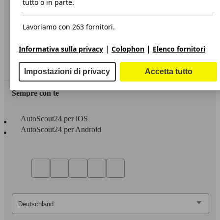
tutto o in parte.
Privacy
Lavoriamo con 263 fornitori.
Dichiarazione di Accessibilità
|
|
Informativa sulla privacy
Colophon
Elenco fornitori
Servizi
Area rivenditori
Impostazioni di privacy
Accetta tutto
Sempre con te
AutoScout24 per iOS
AutoScout24 per Android