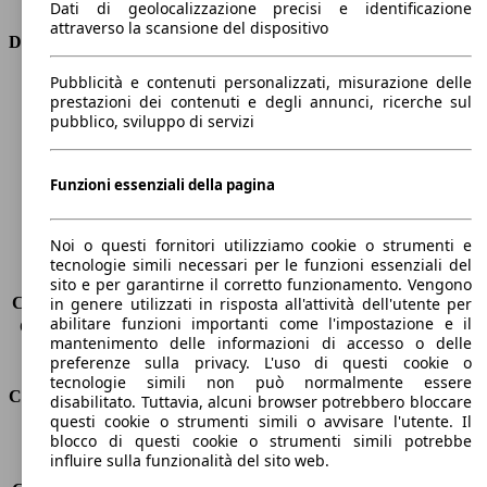
Dati di geolocalizzazione precisi e identificazione
attraverso la scansione del dispositivo
Dimensioni
Pubblicità e contenuti personalizzati, misurazione delle
Lunghezza
4380 mm
prestazioni dei contenuti e degli annunci, ricerche sul
Altezza
1630 mm
pubblico, sviluppo di servizi
Larghezza
1840 mm
Passo
2630 mm
Peso massimo
2139 kg
Funzioni essenziali della pagina
Carico massimo
-
Porte
5
Noi o questi fornitori utilizziamo cookie o strumenti e
Sedili
5
tecnologie simili necessari per le funzioni essenziali del
Carico sul tetto
-
sito e per garantirne il corretto funzionamento. Vengono
Capacità di traino (senza freni)
-
in genere utilizzati in risposta all'attività dell'utente per
abilitare funzioni importanti come l'impostazione e il
Capacità di traino (con freni)
2100 kg
mantenimento delle informazioni di accesso o delle
Volume del bagagliaio
521 - 1810 l
preferenze sulla privacy. L'uso di questi cookie o
tecnologie simili non può normalmente essere
Consumi
disabilitato. Tuttavia, alcuni browser potrebbero bloccare
questi cookie o strumenti simili o avvisare l'utente. Il
blocco di questi cookie o strumenti simili potrebbe
Emissioni di CO2*
123 g/km (komb.)
influire sulla funzionalità del sito web.
Consumo (urbano)
5.6 l/100km