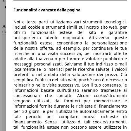
Consumo (extra-urbano)
4.2 l/100km
Consumo (combinato)*
4.7 l/100km
Funzionalità avanzate della pagina
Classe di emissione
Euro 6
Capacità del serbatoio
55 l
Noi e terze parti utilizziamo vari strumenti tecnologici,
AutoScout24 non si assume alcuna responsabilità per la correttezza
inclusi cookie e strumenti simili sul nostro sito web, per
dei dati.
offrirti funzionalità estese del sito e garantire
un'esperienza utente migliorata. Attraverso queste
Torna su
funzionalità estese, consentiamo la personalizzazione
della nostra offerta, ad esempio, per continuare le tue
ricerche in una visita successiva, per mostrarti offerte
adatte alla tua zona o per fornire e valutare pubblicità e
Benvenuti su AutoScout24, il mercato auto europeo.
messaggi personalizzati. Salviamo il tuo indirizzo e-mail
localmente se lo inserisci per le ricerche salvate, i veicoli
preferiti o nell'ambito della valutazione dei prezzi. Ciò
Società
semplifica l'utilizzo del sito web, poiché non è necessario
reinserirlo nelle visite successive. Con il tuo consenso, le
A proposito di AutoScout24
informazioni basate sull'utilizzo saranno trasmesse ai
concessionari che contatti. Alcuni cookie/strumenti
Stampa
vengono utilizzati dai fornitori per memorizzare le
informazioni fornite durante le richieste di finanziamento
Media
per 30 giorni e per riutilizzarle automaticamente entro
tale periodo per compilare nuove richieste di
Condizioni generali
finanziamento. Senza l'utilizzo di tali cookie/strumenti,
tali funzionalità estese non possono essere utilizzate in
Informazioni