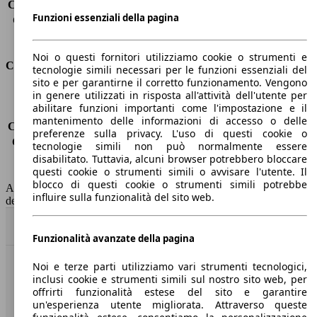
Capacità di traino (senza freni)
-
Funzioni essenziali della pagina
Capacità di traino (con freni)
1500 kg
Volume del bagagliaio
521 - 1630 l
Noi o questi fornitori utilizziamo cookie o strumenti e
Consumi
tecnologie simili necessari per le funzioni essenziali del
sito e per garantirne il corretto funzionamento. Vengono
in genere utilizzati in risposta all'attività dell'utente per
Emissioni di CO2*
-
abilitare funzioni importanti come l'impostazione e il
Consumo (urbano)
-
mantenimento delle informazioni di accesso o delle
Consumo (extra-urbano)
-
preferenze sulla privacy. L'uso di questi cookie o
Consumo (combinato)*
-
tecnologie simili non può normalmente essere
Classe di emissione
Euro 6
disabilitato. Tuttavia, alcuni browser potrebbero bloccare
questi cookie o strumenti simili o avvisare l'utente. Il
Capacità del serbatoio
50 l
blocco di questi cookie o strumenti simili potrebbe
AutoScout24 non si assume alcuna responsabilità per la correttezza
influire sulla funzionalità del sito web.
dei dati.
Torna su
Funzionalità avanzate della pagina
Noi e terze parti utilizziamo vari strumenti tecnologici,
Benvenuti su AutoScout24, il mercato auto europeo.
inclusi cookie e strumenti simili sul nostro sito web, per
offrirti funzionalità estese del sito e garantire
un'esperienza utente migliorata. Attraverso queste
Società