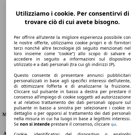
Utilizziamo i cookie. Per consentirvi di
trovare ciò di cui avete bisogno.
Per offrire all’utente la migliore esperienza possibile con
le nostre offerte, utilizziamo cookie propri e di fornitori
terzi nonché altre tecnologie (di seguito menzionati nel
loro insieme come “cookie”) allo scopo di salvare e
192 km/h
accedere in seguito a informazioni sul dispositivo
utilizzato e a dati personali (tra cui gli indirizzi IP).
Velocità massima
Questo consente di presentare annunci pubblicitari
personalizzati in base agli specifici interessi dell’utente,
di ottimizzare l’offerta e di analizzarne la fruizione.
Cliccare sul pulsante in basso a destra per prestare il
Diesel
consenso all’impiego di cookie soggetti ad autorizzazione
e al relativo trattamento dei dati personali oppure sul
Carburante
pulsante in basso a sinistra per selezionare i cookie in
dettaglio o per opporsi al trattamento dei dati personali
Motore e Prestazioni
nella misura in cui ha luogo in base a legittimi interessi.
Se
non si intende
prestare il consenso, cliccare
.
qui
KW (PS)
85 kW (115 PS)
Accelerazione (0-100 km/h)
11.2s
Cookie, identificatori del dispositivo o analoghi