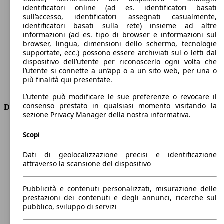
identificatori online (ad es. identificatori basati
Velocità massima (km/h)
192 km/h
sull’accesso, identificatori assegnati casualmente,
Numero di marce
6
identificatori basati sulla rete) insieme ad altre
Coppia
300 nm
informazioni (ad es. tipo di browser e informazioni sul
Cilindrata
1968 ccm
browser, lingua, dimensioni dello schermo, tecnologie
supportate, ecc.) possono essere archiviati sul o letti dal
Carburante
Diesel
dispositivo dell’utente per riconoscerlo ogni volta che
Cilindri
4
l’utente si connette a un’app o a un sito web, per una o
Trasmissione
Manuale
più finalità qui presentate.
Tipo di trazione
trazione anteriore
L’utente può modificare le sue preferenze o revocare il
consenso prestato in qualsiasi momento visitando la
Dimensioni
sezione Privacy Manager della nostra informativa.
Lunghezza
4390 mm
Scopi
Altezza
1600 mm
Larghezza
1840 mm
Dati di geolocalizzazione precisi e identificazione
Passo
2640 mm
attraverso la scansione del dispositivo
Peso massimo
1991 kg
Carico massimo
-
Pubblicità e contenuti personalizzati, misurazione delle
Porte
5
prestazioni dei contenuti e degli annunci, ricerche sul
Sedili
5
pubblico, sviluppo di servizi
Carico sul tetto
-