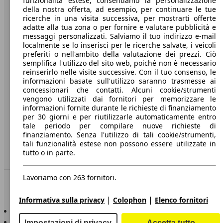
funzionalità estese, consentiamo la personalizzazione
della nostra offerta, ad esempio, per continuare le tue
A proposito di AutoScout24
ricerche in una visita successiva, per mostrarti offerte
adatte alla tua zona o per fornire e valutare pubblicità e
Stampa
messaggi personalizzati. Salviamo il tuo indirizzo e-mail
localmente se lo inserisci per le ricerche salvate, i veicoli
Media
preferiti o nell'ambito della valutazione dei prezzi. Ciò
semplifica l'utilizzo del sito web, poiché non è necessario
Condizioni generali
reinserirlo nelle visite successive. Con il tuo consenso, le
informazioni basate sull'utilizzo saranno trasmesse ai
Informazioni
concessionari che contatti. Alcuni cookie/strumenti
vengono utilizzati dai fornitori per memorizzare le
Privacy
informazioni fornite durante le richieste di finanziamento
per 30 giorni e per riutilizzarle automaticamente entro
Dichiarazione di Accessibilità
tale periodo per compilare nuove richieste di
finanziamento. Senza l'utilizzo di tali cookie/strumenti,
Servizi
tali funzionalità estese non possono essere utilizzate in
tutto o in parte.
Area rivenditori
Lavoriamo con 263 fornitori.
Sempre con te
|
|
Informativa sulla privacy
Colophon
Elenco fornitori
AutoScout24 per iOS
AutoScout24 per Android
Impostazioni di privacy
Accetta tutto