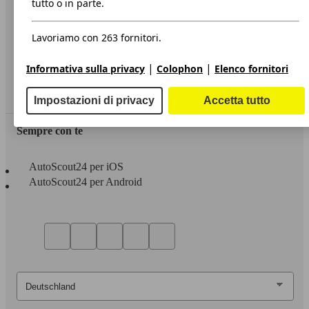
tutto o in parte.
Privacy
Lavoriamo con 263 fornitori.
Dichiarazione di Accessibilità
|
|
Informativa sulla privacy
Colophon
Elenco fornitori
Servizi
Area rivenditori
Impostazioni di privacy
Accetta tutto
Sempre con te
AutoScout24 per iOS
AutoScout24 per Android