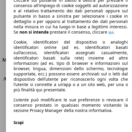
Cliccare sul pulsante in basso a destra per prestare il
consenso all’impiego di cookie soggetti ad autorizzazione
Emissioni di CO2 (combinato)*
e al relativo trattamento dei dati personali oppure sul
pulsante in basso a sinistra per selezionare i cookie in
dettaglio o per opporsi al trattamento dei dati personali
nella misura in cui ha luogo in base a legittimi interessi.
Se
non si intende
prestare il consenso, cliccare
.
qui
Ø 4.3 l/100km
Cookie, identificatori del dispositivo o analoghi
identificatori online (ad es. identificatori basati
Consumi
sull’accesso, identificatori assegnati casualmente,
identificatori basati sulla rete) insieme ad altre
Motore e Prestazioni
informazioni (ad es. tipo di browser e informazioni sul
browser, lingua, dimensioni dello schermo, tecnologie
KW (PS)
110 kW (150 PS)
supportate, ecc.) possono essere archiviati sul o letti dal
Accelerazione (0-100 km/h)
8.8s
dispositivo dell’utente per riconoscerlo ogni volta che
l’utente si connette a un’app o a un sito web, per una o
Velocità massima (km/h)
207 km/h
più finalità qui presentate.
Numero di marce
6
Coppia
340 nm
L’utente può modificare le sue preferenze o revocare il
Cilindrata
1968 ccm
consenso prestato in qualsiasi momento visitando la
sezione Privacy Manager della nostra informativa.
Carburante
Diesel
Cilindri
4
Scopi
Trasmissione
Manuale
Tipo di trazione
trazione anteriore