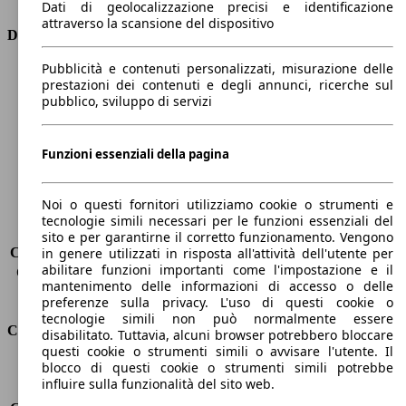
Dati di geolocalizzazione precisi e identificazione
attraverso la scansione del dispositivo
Dimensioni
Pubblicità e contenuti personalizzati, misurazione delle
Lunghezza
4380 mm
prestazioni dei contenuti e degli annunci, ricerche sul
Altezza
1620 mm
pubblico, sviluppo di servizi
Larghezza
1840 mm
Passo
2620 mm
Peso massimo
2000 kg
Funzioni essenziali della pagina
Carico massimo
-
Porte
5
Noi o questi fornitori utilizziamo cookie o strumenti e
Sedili
5
tecnologie simili necessari per le funzioni essenziali del
Carico sul tetto
-
sito e per garantirne il corretto funzionamento. Vengono
Capacità di traino (senza freni)
-
in genere utilizzati in risposta all'attività dell'utente per
abilitare funzioni importanti come l'impostazione e il
Capacità di traino (con freni)
1800 kg
mantenimento delle informazioni di accesso o delle
Volume del bagagliaio
521 - 1810 l
preferenze sulla privacy. L'uso di questi cookie o
tecnologie simili non può normalmente essere
Consumi
disabilitato. Tuttavia, alcuni browser potrebbero bloccare
questi cookie o strumenti simili o avvisare l'utente. Il
blocco di questi cookie o strumenti simili potrebbe
Emissioni di CO2*
114 g/km (komb.)
influire sulla funzionalità del sito web.
Consumo (urbano)
-