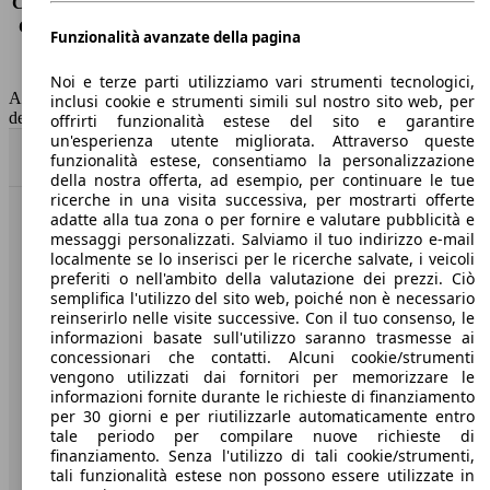
Consumo (extra-urbano)
-
Consumo (combinato)*
4.3 l/100km
Funzionalità avanzate della pagina
Classe di emissione
Euro 6
Capacità del serbatoio
50 l
Noi e terze parti utilizziamo vari strumenti tecnologici,
AutoScout24 non si assume alcuna responsabilità per la correttezza
inclusi cookie e strumenti simili sul nostro sito web, per
dei dati.
offrirti funzionalità estese del sito e garantire
un'esperienza utente migliorata. Attraverso queste
Torna su
funzionalità estese, consentiamo la personalizzazione
della nostra offerta, ad esempio, per continuare le tue
ricerche in una visita successiva, per mostrarti offerte
adatte alla tua zona o per fornire e valutare pubblicità e
Benvenuti su AutoScout24, il mercato auto europeo.
messaggi personalizzati. Salviamo il tuo indirizzo e-mail
localmente se lo inserisci per le ricerche salvate, i veicoli
preferiti o nell'ambito della valutazione dei prezzi. Ciò
Società
semplifica l'utilizzo del sito web, poiché non è necessario
reinserirlo nelle visite successive. Con il tuo consenso, le
A proposito di AutoScout24
informazioni basate sull'utilizzo saranno trasmesse ai
concessionari che contatti. Alcuni cookie/strumenti
Stampa
vengono utilizzati dai fornitori per memorizzare le
informazioni fornite durante le richieste di finanziamento
Media
per 30 giorni e per riutilizzarle automaticamente entro
tale periodo per compilare nuove richieste di
Condizioni generali
finanziamento. Senza l'utilizzo di tali cookie/strumenti,
tali funzionalità estese non possono essere utilizzate in
Informazioni