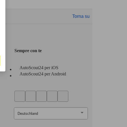
Torna su
Sempre con te
AutoScout24 per iOS
AutoScout24 per Android