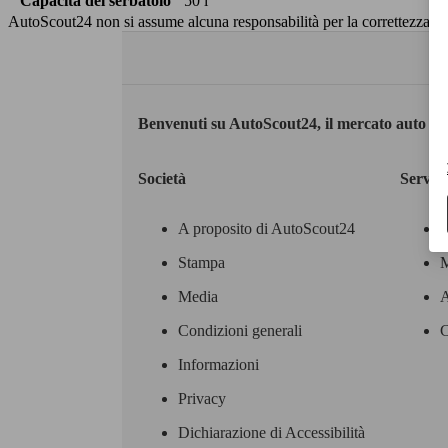
Capacità del serbatoio
50 l
AutoScout24 non si assume alcuna responsabilità per la correttezza dei
Benvenuti su AutoScout24, il mercato auto eu
Società
Servizi
A proposito di AutoScout24
Stampa
M
Media
A
Condizioni generali
C
Informazioni
Privacy
Dichiarazione di Accessibilità