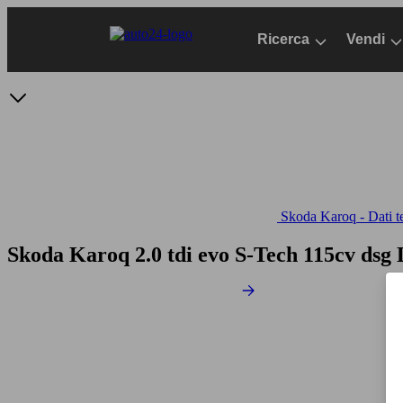
Passa
al
Ricerca
Vendi
contenuto
principale
Skoda Karoq - Dati t
Skoda Karoq 2.0 tdi evo S-Tech 115cv dsg