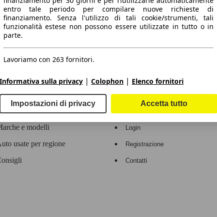
finanziamento per 30 giorni e per riutilizzarle automaticamente
entro tale periodo per compilare nuove richieste di
 dati.
finanziamento. Senza l'utilizzo di tali cookie/strumenti, tali
funzionalità estese non possono essere utilizzate in tutto o in
parte.
Lavoriamo con 263 fornitori.
ropeo.
|
|
Informativa sulla privacy
Colophon
Elenco fornitori
Area rivenditori
Impostazioni di privacy
Accetta tutto
Contatti
Servizi per i dealer
arche e modelli
Login
uto usate per regione
Registrazione
onsigli
Contatti