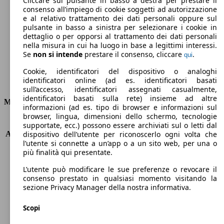
Cliccare sul pulsante in basso a destra per prestare il
consenso all’impiego di cookie soggetti ad autorizzazione
Emissioni di CO2 (combinato)*
e al relativo trattamento dei dati personali oppure sul
pulsante in basso a sinistra per selezionare i cookie in
dettaglio o per opporsi al trattamento dei dati personali
nella misura in cui ha luogo in base a legittimi interessi.
Se
non si intende
prestare il consenso, cliccare
.
qui
Ø 4.3 l/100km
Cookie, identificatori del dispositivo o analoghi
identificatori online (ad es. identificatori basati
Consumi
sull’accesso, identificatori assegnati casualmente,
identificatori basati sulla rete) insieme ad altre
Motore e Prestazioni
informazioni (ad es. tipo di browser e informazioni sul
browser, lingua, dimensioni dello schermo, tecnologie
KW (PS)
85 kW (115 PS)
supportate, ecc.) possono essere archiviati sul o letti dal
Accelerazione (0-100 km/h)
10.6s
dispositivo dell’utente per riconoscerlo ogni volta che
l’utente si connette a un’app o a un sito web, per una o
Velocità massima (km/h)
190 km/h
più finalità qui presentate.
Numero di marce
6
Coppia
300 nm
L’utente può modificare le sue preferenze o revocare il
Cilindrata
1968 ccm
consenso prestato in qualsiasi momento visitando la
sezione Privacy Manager della nostra informativa.
Carburante
Diesel
Cilindri
4
Scopi
Trasmissione
Manuale
Tipo di trazione
trazione anteriore