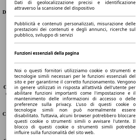
Dati di geolocalizzazione precisi e identificazione
attraverso la scansione del dispositivo
Dimensioni
Pubblicità e contenuti personalizzati, misurazione delle
Lunghezza
4380 mm
prestazioni dei contenuti e degli annunci, ricerche sul
Altezza
1620 mm
pubblico, sviluppo di servizi
Larghezza
1840 mm
Passo
2620 mm
Peso massimo
1998 kg
Funzioni essenziali della pagina
Carico massimo
-
Porte
5
Noi o questi fornitori utilizziamo cookie o strumenti e
Sedili
5
tecnologie simili necessari per le funzioni essenziali del
Carico sul tetto
-
sito e per garantirne il corretto funzionamento. Vengono
Capacità di traino (senza freni)
-
in genere utilizzati in risposta all'attività dell'utente per
abilitare funzioni importanti come l'impostazione e il
Capacità di traino (con freni)
-
mantenimento delle informazioni di accesso o delle
Volume del bagagliaio
521 - 1810 l
preferenze sulla privacy. L'uso di questi cookie o
tecnologie simili non può normalmente essere
Consumi
disabilitato. Tuttavia, alcuni browser potrebbero bloccare
questi cookie o strumenti simili o avvisare l'utente. Il
blocco di questi cookie o strumenti simili potrebbe
Emissioni di CO2*
114 g/km (komb.)
influire sulla funzionalità del sito web.
Consumo (urbano)
-