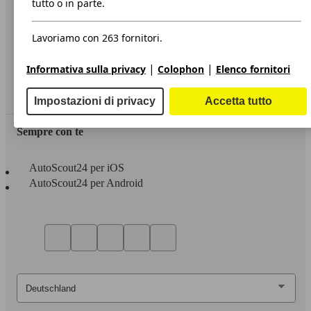
tutto o in parte.
Privacy
Lavoriamo con 263 fornitori.
Dichiarazione di Accessibilità
|
|
Informativa sulla privacy
Colophon
Elenco fornitori
Servizi
Area rivenditori
Impostazioni di privacy
Accetta tutto
Sempre con te
AutoScout24 per iOS
AutoScout24 per Android