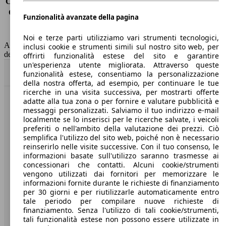
Consumo (extra-urbano)
-
Consumo (combinato)*
4.3 l/100km
Funzionalità avanzate della pagina
Classe di emissione
Euro 6
Capacità del serbatoio
50 l
Noi e terze parti utilizziamo vari strumenti tecnologici,
AutoScout24 non si assume alcuna responsabilità per la correttezza
inclusi cookie e strumenti simili sul nostro sito web, per
dei dati.
offrirti funzionalità estese del sito e garantire
un'esperienza utente migliorata. Attraverso queste
Torna su
funzionalità estese, consentiamo la personalizzazione
della nostra offerta, ad esempio, per continuare le tue
ricerche in una visita successiva, per mostrarti offerte
adatte alla tua zona o per fornire e valutare pubblicità e
Benvenuti su AutoScout24, il mercato auto europeo.
messaggi personalizzati. Salviamo il tuo indirizzo e-mail
localmente se lo inserisci per le ricerche salvate, i veicoli
preferiti o nell'ambito della valutazione dei prezzi. Ciò
Società
semplifica l'utilizzo del sito web, poiché non è necessario
reinserirlo nelle visite successive. Con il tuo consenso, le
A proposito di AutoScout24
informazioni basate sull'utilizzo saranno trasmesse ai
concessionari che contatti. Alcuni cookie/strumenti
Stampa
vengono utilizzati dai fornitori per memorizzare le
informazioni fornite durante le richieste di finanziamento
Media
per 30 giorni e per riutilizzarle automaticamente entro
tale periodo per compilare nuove richieste di
Condizioni generali
finanziamento. Senza l'utilizzo di tali cookie/strumenti,
tali funzionalità estese non possono essere utilizzate in
Informazioni