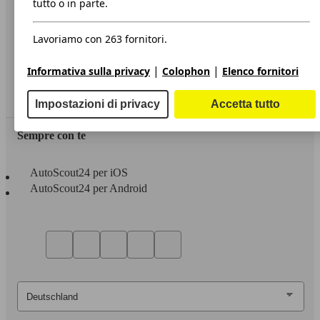
tutto o in parte.
Privacy
Lavoriamo con 263 fornitori.
Dichiarazione di Accessibilità
|
|
Informativa sulla privacy
Colophon
Elenco fornitori
Servizi
Area rivenditori
Impostazioni di privacy
Accetta tutto
Sempre con te
AutoScout24 per iOS
AutoScout24 per Android