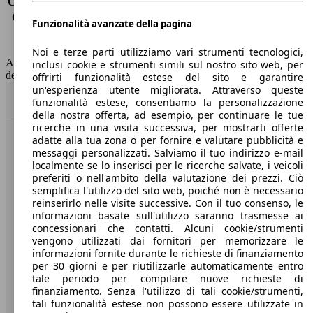
Consumo (extra-urbano)
-
Consumo (combinato)*
4.1 l/100km
Funzionalità avanzate della pagina
Classe di emissione
Euro 6
Capacità del serbatoio
50 l
Noi e terze parti utilizziamo vari strumenti tecnologici,
AutoScout24 non si assume alcuna responsabilità per la correttezza
inclusi cookie e strumenti simili sul nostro sito web, per
dei dati.
offrirti funzionalità estese del sito e garantire
un'esperienza utente migliorata. Attraverso queste
Torna su
funzionalità estese, consentiamo la personalizzazione
della nostra offerta, ad esempio, per continuare le tue
ricerche in una visita successiva, per mostrarti offerte
adatte alla tua zona o per fornire e valutare pubblicità e
Benvenuti su AutoScout24, il mercato auto europeo.
messaggi personalizzati. Salviamo il tuo indirizzo e-mail
localmente se lo inserisci per le ricerche salvate, i veicoli
preferiti o nell'ambito della valutazione dei prezzi. Ciò
Società
semplifica l'utilizzo del sito web, poiché non è necessario
reinserirlo nelle visite successive. Con il tuo consenso, le
A proposito di AutoScout24
informazioni basate sull'utilizzo saranno trasmesse ai
concessionari che contatti. Alcuni cookie/strumenti
Stampa
vengono utilizzati dai fornitori per memorizzare le
informazioni fornite durante le richieste di finanziamento
Media
per 30 giorni e per riutilizzarle automaticamente entro
tale periodo per compilare nuove richieste di
Condizioni generali
finanziamento. Senza l'utilizzo di tali cookie/strumenti,
tali funzionalità estese non possono essere utilizzate in
Informazioni