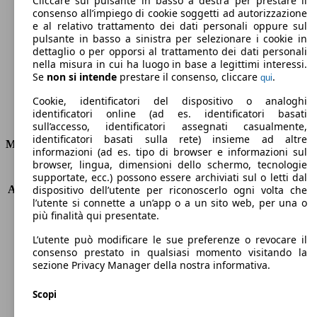
Cliccare sul pulsante in basso a destra per prestare il
consenso all’impiego di cookie soggetti ad autorizzazione
Emissioni di CO2 (combinato)*
e al relativo trattamento dei dati personali oppure sul
pulsante in basso a sinistra per selezionare i cookie in
dettaglio o per opporsi al trattamento dei dati personali
nella misura in cui ha luogo in base a legittimi interessi.
Se
non si intende
prestare il consenso, cliccare
.
qui
Ø 4.1 l/100km
Cookie, identificatori del dispositivo o analoghi
identificatori online (ad es. identificatori basati
Consumi
sull’accesso, identificatori assegnati casualmente,
identificatori basati sulla rete) insieme ad altre
Motore e Prestazioni
informazioni (ad es. tipo di browser e informazioni sul
browser, lingua, dimensioni dello schermo, tecnologie
KW (PS)
85 kW (115 PS)
supportate, ecc.) possono essere archiviati sul o letti dal
Accelerazione (0-100 km/h)
11.0s
dispositivo dell’utente per riconoscerlo ogni volta che
l’utente si connette a un’app o a un sito web, per una o
Velocità massima (km/h)
189 km/h
più finalità qui presentate.
Numero di marce
7
Coppia
250 nm
L’utente può modificare le sue preferenze o revocare il
Cilindrata
1968 ccm
consenso prestato in qualsiasi momento visitando la
sezione Privacy Manager della nostra informativa.
Carburante
Diesel
Cilindri
4
Scopi
Trasmissione
Automatico
Tipo di trazione
trazione anteriore