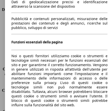
Dati di geolocalizzazione precisi e identificazione
attraverso la scansione del dispositivo
Dimensioni
Pubblicità e contenuti personalizzati, misurazione delle
Lunghezza
4400 mm
prestazioni dei contenuti e degli annunci, ricerche sul
Altezza
1620 mm
pubblico, sviluppo di servizi
Larghezza
1840 mm
Passo
2620 mm
Peso massimo
2005 kg
Funzioni essenziali della pagina
Carico massimo
-
Porte
5
Noi o questi fornitori utilizziamo cookie o strumenti e
Sedili
5
tecnologie simili necessari per le funzioni essenziali del
Carico sul tetto
-
sito e per garantirne il corretto funzionamento. Vengono
Capacità di traino (senza freni)
-
in genere utilizzati in risposta all'attività dell'utente per
abilitare funzioni importanti come l'impostazione e il
Capacità di traino (con freni)
-
mantenimento delle informazioni di accesso o delle
Volume del bagagliaio
521 - 1810 l
preferenze sulla privacy. L'uso di questi cookie o
tecnologie simili non può normalmente essere
Consumi
disabilitato. Tuttavia, alcuni browser potrebbero bloccare
questi cookie o strumenti simili o avvisare l'utente. Il
blocco di questi cookie o strumenti simili potrebbe
Emissioni di CO2*
109 g/km (komb.)
influire sulla funzionalità del sito web.
Consumo (urbano)
-