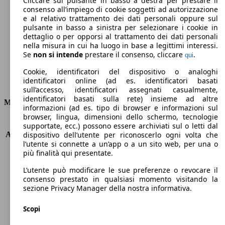
Cliccare sul pulsante in basso a destra per prestare il
consenso all’impiego di cookie soggetti ad autorizzazione
Emissioni di CO2 (combinato)*
e al relativo trattamento dei dati personali oppure sul
pulsante in basso a sinistra per selezionare i cookie in
dettaglio o per opporsi al trattamento dei dati personali
nella misura in cui ha luogo in base a legittimi interessi.
Se
non si intende
prestare il consenso, cliccare
.
qui
Ø 4.7 l/100km
Cookie, identificatori del dispositivo o analoghi
identificatori online (ad es. identificatori basati
Consumi
sull’accesso, identificatori assegnati casualmente,
identificatori basati sulla rete) insieme ad altre
Motore e Prestazioni
informazioni (ad es. tipo di browser e informazioni sul
browser, lingua, dimensioni dello schermo, tecnologie
KW (PS)
110 kW (150 PS)
supportate, ecc.) possono essere archiviati sul o letti dal
Accelerazione (0-100 km/h)
8.7s
dispositivo dell’utente per riconoscerlo ogni volta che
l’utente si connette a un’app o a un sito web, per una o
Velocità massima (km/h)
199 km/h
più finalità qui presentate.
Numero di marce
7
Coppia
360 nm
L’utente può modificare le sue preferenze o revocare il
Cilindrata
1968 ccm
consenso prestato in qualsiasi momento visitando la
sezione Privacy Manager della nostra informativa.
Carburante
Diesel
Cilindri
4
Scopi
Trasmissione
Automatico
Tipo di trazione
Integrale