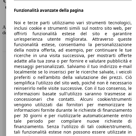
Consumo (extra-urbano)
4.2 l/100km
Consumo (combinato)*
4.7 l/100km
Funzionalità avanzate della pagina
Classe di emissione
Euro 6
Capacità del serbatoio
55 l
Noi e terze parti utilizziamo vari strumenti tecnologici,
AutoScout24 non si assume alcuna responsabilità per la correttezza
inclusi cookie e strumenti simili sul nostro sito web, per
dei dati.
offrirti funzionalità estese del sito e garantire
un'esperienza utente migliorata. Attraverso queste
Torna su
funzionalità estese, consentiamo la personalizzazione
della nostra offerta, ad esempio, per continuare le tue
ricerche in una visita successiva, per mostrarti offerte
adatte alla tua zona o per fornire e valutare pubblicità e
Benvenuti su AutoScout24, il mercato auto europeo.
messaggi personalizzati. Salviamo il tuo indirizzo e-mail
localmente se lo inserisci per le ricerche salvate, i veicoli
preferiti o nell'ambito della valutazione dei prezzi. Ciò
Società
semplifica l'utilizzo del sito web, poiché non è necessario
reinserirlo nelle visite successive. Con il tuo consenso, le
A proposito di AutoScout24
informazioni basate sull'utilizzo saranno trasmesse ai
concessionari che contatti. Alcuni cookie/strumenti
Stampa
vengono utilizzati dai fornitori per memorizzare le
informazioni fornite durante le richieste di finanziamento
Media
per 30 giorni e per riutilizzarle automaticamente entro
tale periodo per compilare nuove richieste di
Condizioni generali
finanziamento. Senza l'utilizzo di tali cookie/strumenti,
tali funzionalità estese non possono essere utilizzate in
Informazioni