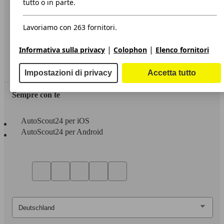
tutto o in parte.
Privacy
Lavoriamo con 263 fornitori.
Dichiarazione di Accessibilità
|
|
Informativa sulla privacy
Colophon
Elenco fornitori
Servizi
Area rivenditori
Impostazioni di privacy
Accetta tutto
Sempre con te
AutoScout24 per iOS
AutoScout24 per Android