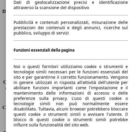
Dati di geolocalizzazione precisi e identificazione
attraverso la scansione del dispositivo
Dimensioni
Pubblicità e contenuti personalizzati, misurazione delle
Lunghezza
4400 mm
prestazioni dei contenuti e degli annunci, ricerche sul
Altezza
1630 mm
pubblico, sviluppo di servizi
Larghezza
1840 mm
Passo
2630 mm
Peso massimo
2139 kg
Funzioni essenziali della pagina
Carico massimo
-
Porte
5
Noi o questi fornitori utilizziamo cookie o strumenti e
Sedili
5
tecnologie simili necessari per le funzioni essenziali del
Carico sul tetto
-
sito e per garantirne il corretto funzionamento. Vengono
Capacità di traino (senza freni)
-
in genere utilizzati in risposta all'attività dell'utente per
abilitare funzioni importanti come l'impostazione e il
Capacità di traino (con freni)
2100 kg
mantenimento delle informazioni di accesso o delle
Volume del bagagliaio
521 - 1810 l
preferenze sulla privacy. L'uso di questi cookie o
tecnologie simili non può normalmente essere
Consumi
disabilitato. Tuttavia, alcuni browser potrebbero bloccare
questi cookie o strumenti simili o avvisare l'utente. Il
blocco di questi cookie o strumenti simili potrebbe
Emissioni di CO2*
123 g/km (komb.)
influire sulla funzionalità del sito web.
Consumo (urbano)
5.6 l/100km