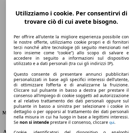
Utilizziamo i cookie. Per consentirvi di
trovare ciò di cui avete bisogno.
Per offrire all’utente la migliore esperienza possibile con
le nostre offerte, utilizziamo cookie propri e di fornitori
terzi nonché altre tecnologie (di seguito menzionati nel
loro insieme come “cookie”) allo scopo di salvare e
192 km/h
accedere in seguito a informazioni sul dispositivo
utilizzato e a dati personali (tra cui gli indirizzi IP).
Velocità massima
Questo consente di presentare annunci pubblicitari
personalizzati in base agli specifici interessi dell’utente,
di ottimizzare l’offerta e di analizzarne la fruizione.
Cliccare sul pulsante in basso a destra per prestare il
Diesel
consenso all’impiego di cookie soggetti ad autorizzazione
e al relativo trattamento dei dati personali oppure sul
Carburante
pulsante in basso a sinistra per selezionare i cookie in
dettaglio o per opporsi al trattamento dei dati personali
Motore e Prestazioni
nella misura in cui ha luogo in base a legittimi interessi.
Se
non si intende
prestare il consenso, cliccare
.
qui
KW (PS)
85 kW (115 PS)
Accelerazione (0-100 km/h)
11.0s
Cookie, identificatori del dispositivo o analoghi