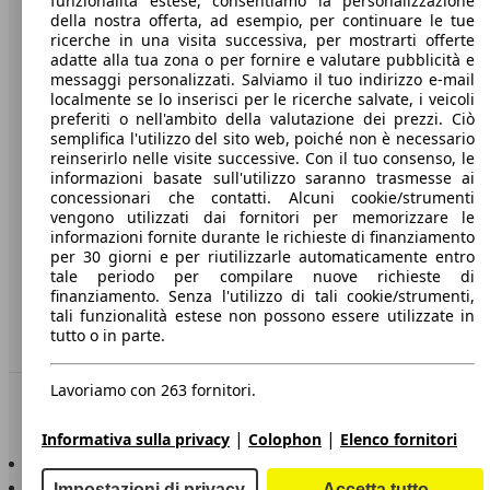
funzionalità estese, consentiamo la personalizzazione
della nostra offerta, ad esempio, per continuare le tue
A proposito di AutoScout24
ricerche in una visita successiva, per mostrarti offerte
adatte alla tua zona o per fornire e valutare pubblicità e
Stampa
messaggi personalizzati. Salviamo il tuo indirizzo e-mail
localmente se lo inserisci per le ricerche salvate, i veicoli
Media
preferiti o nell'ambito della valutazione dei prezzi. Ciò
semplifica l'utilizzo del sito web, poiché non è necessario
Condizioni generali
reinserirlo nelle visite successive. Con il tuo consenso, le
informazioni basate sull'utilizzo saranno trasmesse ai
Informazioni
concessionari che contatti. Alcuni cookie/strumenti
vengono utilizzati dai fornitori per memorizzare le
Privacy
informazioni fornite durante le richieste di finanziamento
per 30 giorni e per riutilizzarle automaticamente entro
Dichiarazione di Accessibilità
tale periodo per compilare nuove richieste di
finanziamento. Senza l'utilizzo di tali cookie/strumenti,
Servizi
tali funzionalità estese non possono essere utilizzate in
tutto o in parte.
Area rivenditori
Lavoriamo con 263 fornitori.
Sempre con te
|
|
Informativa sulla privacy
Colophon
Elenco fornitori
AutoScout24 per iOS
AutoScout24 per Android
Impostazioni di privacy
Accetta tutto