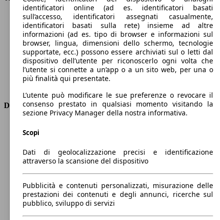
identificatori online (ad es. identificatori basati
Velocità massima (km/h)
192 km/h
sull’accesso, identificatori assegnati casualmente,
Numero di marce
7
identificatori basati sulla rete) insieme ad altre
Coppia
250 nm
informazioni (ad es. tipo di browser e informazioni sul
Cilindrata
1968 ccm
browser, lingua, dimensioni dello schermo, tecnologie
supportate, ecc.) possono essere archiviati sul o letti dal
Carburante
Diesel
dispositivo dell’utente per riconoscerlo ogni volta che
Cilindri
4
l’utente si connette a un’app o a un sito web, per una o
Trasmissione
Automatico
più finalità qui presentate.
Tipo di trazione
trazione anteriore
L’utente può modificare le sue preferenze o revocare il
consenso prestato in qualsiasi momento visitando la
Dimensioni
sezione Privacy Manager della nostra informativa.
Lunghezza
4380 mm
Scopi
Altezza
1610 mm
Larghezza
1840 mm
Dati di geolocalizzazione precisi e identificazione
Passo
2640 mm
attraverso la scansione del dispositivo
Peso massimo
1990 kg
Carico massimo
-
Pubblicità e contenuti personalizzati, misurazione delle
Porte
5
prestazioni dei contenuti e degli annunci, ricerche sul
Sedili
5
pubblico, sviluppo di servizi
Carico sul tetto
-