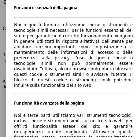
Capacità di traino (senza freni)
-
Funzioni essenziali della pagina
Capacità di traino (con freni)
1500 kg
Volume del bagagliaio
521 - 1630 l
Noi o questi fornitori utilizziamo cookie o strumenti e
Consumi
tecnologie simili necessari per le funzioni essenziali del
sito e per garantirne il corretto funzionamento. Vengono
in genere utilizzati in risposta all'attività dell'utente per
Emissioni di CO2*
-
abilitare funzioni importanti come l'impostazione e il
Consumo (urbano)
-
mantenimento delle informazioni di accesso o delle
Consumo (extra-urbano)
-
preferenze sulla privacy. L'uso di questi cookie o
Consumo (combinato)*
-
tecnologie simili non può normalmente essere
Classe di emissione
Euro 6
disabilitato. Tuttavia, alcuni browser potrebbero bloccare
questi cookie o strumenti simili o avvisare l'utente. Il
Capacità del serbatoio
50 l
blocco di questi cookie o strumenti simili potrebbe
AutoScout24 non si assume alcuna responsabilità per la correttezza
influire sulla funzionalità del sito web.
dei dati.
Torna su
Funzionalità avanzate della pagina
Noi e terze parti utilizziamo vari strumenti tecnologici,
Benvenuti su AutoScout24, il mercato auto europeo.
inclusi cookie e strumenti simili sul nostro sito web, per
offrirti funzionalità estese del sito e garantire
un'esperienza utente migliorata. Attraverso queste
Società