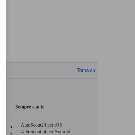
Torna su
Sempre con te
AutoScout24 per iOS
AutoScout24 per Android