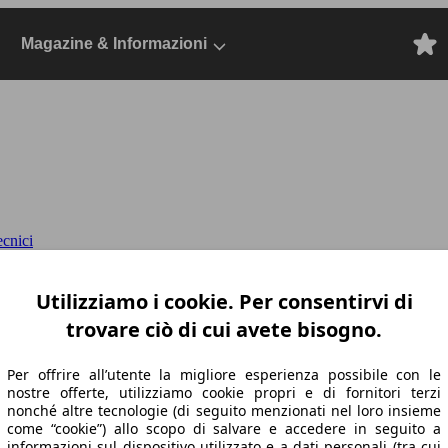
Magazine & Informazioni
ecnici
22, Dal 2022, SUV/Fuoristrada/Pick-up, Die
Utilizziamo i cookie. Per consentirvi di
trovare ciò di cui avete bisogno.
Per offrire all’utente la migliore esperienza possibile con le
nostre offerte, utilizziamo cookie propri e di fornitori terzi
nonché altre tecnologie (di seguito menzionati nel loro insieme
come “cookie”) allo scopo di salvare e accedere in seguito a
informazioni sul dispositivo utilizzato e a dati personali (tra cui