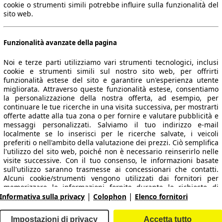
cookie o strumenti simili potrebbe influire sulla funzionalità del
sito web.
Funzionalità avanzate della pagina
Noi e terze parti utilizziamo vari strumenti tecnologici, inclusi
cookie e strumenti simili sul nostro sito web, per offrirti
funzionalità estese del sito e garantire un'esperienza utente
migliorata. Attraverso queste funzionalità estese, consentiamo
la personalizzazione della nostra offerta, ad esempio, per
 dati.
continuare le tue ricerche in una visita successiva, per mostrarti
offerte adatte alla tua zona o per fornire e valutare pubblicità e
messaggi personalizzati. Salviamo il tuo indirizzo e-mail
localmente se lo inserisci per le ricerche salvate, i veicoli
preferiti o nell'ambito della valutazione dei prezzi. Ciò semplifica
ropeo.
l'utilizzo del sito web, poiché non è necessario reinserirlo nelle
visite successive. Con il tuo consenso, le informazioni basate
sull'utilizzo saranno trasmesse ai concessionari che contatti.
Area rivenditori
Alcuni cookie/strumenti vengono utilizzati dai fornitori per
memorizzare le informazioni fornite durante le richieste di
|
|
finanziamento per 30 giorni e per riutilizzarle automaticamente
Informativa sulla privacy
Colophon
Elenco fornitori
Contatti
Servizi per i dealer
entro tale periodo per compilare nuove richieste di
finanziamento. Senza l'utilizzo di tali cookie/strumenti, tali
arche e modelli
Login
Impostazioni di privacy
Accetta tutto