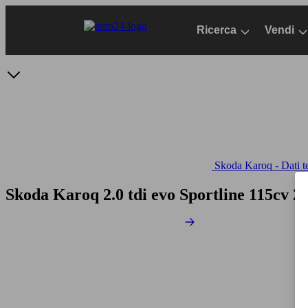
Passa
al
Ricerca
Vendi
contenuto
principale
Skoda Karoq - Dati t
Skoda Karoq 2.0 tdi evo Sportline 115cv
20