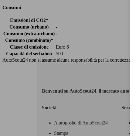
Consumi
Emissioni di CO2*
-
Consumo (urbano)
-
Consumo (extra-urbano)
-
Consumo (combinato)*
-
Classe di emissione
Euro 6
Capacità del serbatoio
50 l
AutoScout24 non si assume alcuna responsabilità per la correttezza dei
Benvenuti su AutoScout24, il mercato auto eu
Società
Servizi
A proposito di AutoScout24
Stampa
M