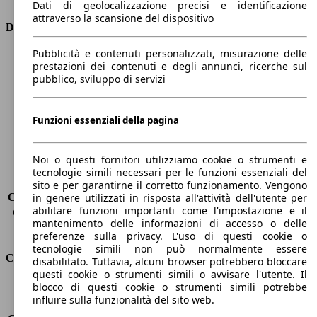
Dati di geolocalizzazione precisi e identificazione
attraverso la scansione del dispositivo
Dimensioni
Pubblicità e contenuti personalizzati, misurazione delle
Lunghezza
4380 mm
prestazioni dei contenuti e degli annunci, ricerche sul
Altezza
1620 mm
pubblico, sviluppo di servizi
Larghezza
1840 mm
Passo
2620 mm
Peso massimo
2005 kg
Funzioni essenziali della pagina
Carico massimo
-
Porte
5
Noi o questi fornitori utilizziamo cookie o strumenti e
Sedili
5
tecnologie simili necessari per le funzioni essenziali del
Carico sul tetto
-
sito e per garantirne il corretto funzionamento. Vengono
Capacità di traino (senza freni)
-
in genere utilizzati in risposta all'attività dell'utente per
abilitare funzioni importanti come l'impostazione e il
Capacità di traino (con freni)
-
mantenimento delle informazioni di accesso o delle
Volume del bagagliaio
521 - 1810 l
preferenze sulla privacy. L'uso di questi cookie o
tecnologie simili non può normalmente essere
Consumi
disabilitato. Tuttavia, alcuni browser potrebbero bloccare
questi cookie o strumenti simili o avvisare l'utente. Il
blocco di questi cookie o strumenti simili potrebbe
Emissioni di CO2*
109 g/km (komb.)
influire sulla funzionalità del sito web.
Consumo (urbano)
-