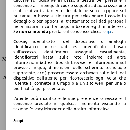
Cliccare sul pulsante in basso a destra per prestare il
consenso all’impiego di cookie soggetti ad autorizzazione
Emissioni di CO2 (combinato)*
e al relativo trattamento dei dati personali oppure sul
pulsante in basso a sinistra per selezionare i cookie in
dettaglio o per opporsi al trattamento dei dati personali
nella misura in cui ha luogo in base a legittimi interessi.
Se
non si intende
prestare il consenso, cliccare
.
qui
Ø 4.1 l/100km
Cookie, identificatori del dispositivo o analoghi
identificatori online (ad es. identificatori basati
Consumi
sull’accesso, identificatori assegnati casualmente,
identificatori basati sulla rete) insieme ad altre
Motore e Prestazioni
informazioni (ad es. tipo di browser e informazioni sul
browser, lingua, dimensioni dello schermo, tecnologie
KW (PS)
85 kW (115 PS)
supportate, ecc.) possono essere archiviati sul o letti dal
Accelerazione (0-100 km/h)
11.0s
dispositivo dell’utente per riconoscerlo ogni volta che
l’utente si connette a un’app o a un sito web, per una o
Velocità massima (km/h)
189 km/h
più finalità qui presentate.
Numero di marce
7
Coppia
250 nm
L’utente può modificare le sue preferenze o revocare il
Cilindrata
1968 ccm
consenso prestato in qualsiasi momento visitando la
sezione Privacy Manager della nostra informativa.
Carburante
Diesel
Cilindri
4
Scopi
Trasmissione
Automatico
Tipo di trazione
trazione anteriore