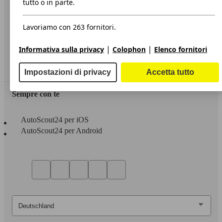
tutto o in parte.
Privacy
Lavoriamo con 263 fornitori.
Dichiarazione di Accessibilità
|
|
Informativa sulla privacy
Colophon
Elenco fornitori
Servizi
Area rivenditori
Impostazioni di privacy
Accetta tutto
Sempre con te
AutoScout24 per iOS
AutoScout24 per Android