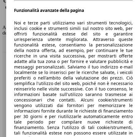
Consumo (extra-urbano)
-
Consumo (combinato)*
4.1 l/100km
Funzionalità avanzate della pagina
Classe di emissione
Euro 6
Capacità del serbatoio
50 l
Noi e terze parti utilizziamo vari strumenti tecnologici,
AutoScout24 non si assume alcuna responsabilità per la correttezza
inclusi cookie e strumenti simili sul nostro sito web, per
dei dati.
offrirti funzionalità estese del sito e garantire
un'esperienza utente migliorata. Attraverso queste
Torna su
funzionalità estese, consentiamo la personalizzazione
della nostra offerta, ad esempio, per continuare le tue
ricerche in una visita successiva, per mostrarti offerte
adatte alla tua zona o per fornire e valutare pubblicità e
Benvenuti su AutoScout24, il mercato auto europeo.
messaggi personalizzati. Salviamo il tuo indirizzo e-mail
localmente se lo inserisci per le ricerche salvate, i veicoli
preferiti o nell'ambito della valutazione dei prezzi. Ciò
Società
semplifica l'utilizzo del sito web, poiché non è necessario
reinserirlo nelle visite successive. Con il tuo consenso, le
A proposito di AutoScout24
informazioni basate sull'utilizzo saranno trasmesse ai
concessionari che contatti. Alcuni cookie/strumenti
Stampa
vengono utilizzati dai fornitori per memorizzare le
informazioni fornite durante le richieste di finanziamento
Media
per 30 giorni e per riutilizzarle automaticamente entro
tale periodo per compilare nuove richieste di
Condizioni generali
finanziamento. Senza l'utilizzo di tali cookie/strumenti,
tali funzionalità estese non possono essere utilizzate in
Informazioni