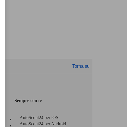
Torna su
Sempre con te
AutoScout24 per iOS
AutoScout24 per Android