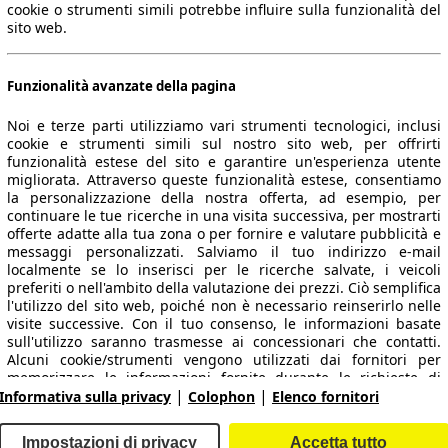
cookie o strumenti simili potrebbe influire sulla funzionalità del
sito web.
Funzionalità avanzate della pagina
Noi e terze parti utilizziamo vari strumenti tecnologici, inclusi
cookie e strumenti simili sul nostro sito web, per offrirti
funzionalità estese del sito e garantire un'esperienza utente
migliorata. Attraverso queste funzionalità estese, consentiamo
la personalizzazione della nostra offerta, ad esempio, per
 dati.
continuare le tue ricerche in una visita successiva, per mostrarti
offerte adatte alla tua zona o per fornire e valutare pubblicità e
messaggi personalizzati. Salviamo il tuo indirizzo e-mail
localmente se lo inserisci per le ricerche salvate, i veicoli
preferiti o nell'ambito della valutazione dei prezzi. Ciò semplifica
ropeo.
l'utilizzo del sito web, poiché non è necessario reinserirlo nelle
visite successive. Con il tuo consenso, le informazioni basate
sull'utilizzo saranno trasmesse ai concessionari che contatti.
Area rivenditori
Alcuni cookie/strumenti vengono utilizzati dai fornitori per
memorizzare le informazioni fornite durante le richieste di
|
|
finanziamento per 30 giorni e per riutilizzarle automaticamente
Informativa sulla privacy
Colophon
Elenco fornitori
Contatti
Servizi per i dealer
entro tale periodo per compilare nuove richieste di
finanziamento. Senza l'utilizzo di tali cookie/strumenti, tali
arche e modelli
Login
Impostazioni di privacy
Accetta tutto