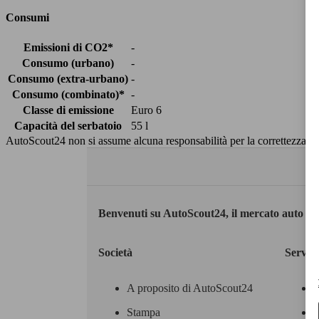
Consumi
Emissioni di CO2*
-
Consumo (urbano)
-
Consumo (extra-urbano)
-
Consumo (combinato)*
-
Classe di emissione
Euro 6
Capacità del serbatoio
55 l
AutoScout24 non si assume alcuna responsabilità per la correttezza dei
Benvenuti su AutoScout24, il mercato auto eu
Società
Servizi
A proposito di AutoScout24
Stampa
M