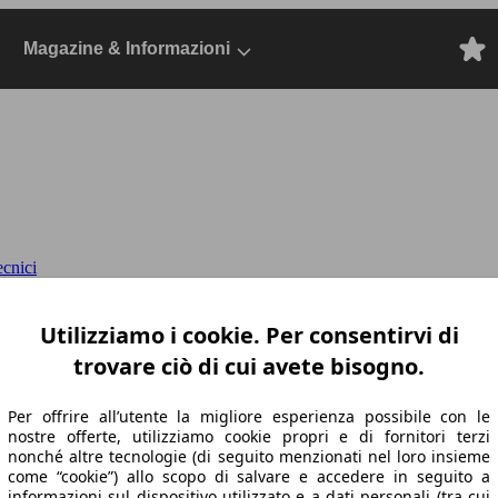
Magazine & Informazioni
ecnici
sg
2022, Dal 2022, SUV/Fuoristrada/Pick-up,
Utilizziamo i cookie. Per consentirvi di
trovare ciò di cui avete bisogno.
Per offrire all’utente la migliore esperienza possibile con le
nostre offerte, utilizziamo cookie propri e di fornitori terzi
nonché altre tecnologie (di seguito menzionati nel loro insieme
come “cookie”) allo scopo di salvare e accedere in seguito a
informazioni sul dispositivo utilizzato e a dati personali (tra cui