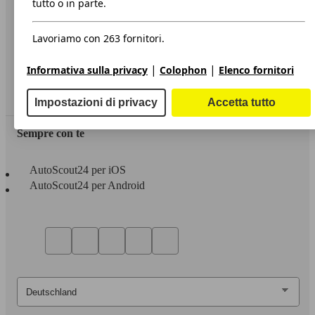
tutto o in parte.
Privacy
Lavoriamo con 263 fornitori.
Dichiarazione di Accessibilità
|
|
Informativa sulla privacy
Colophon
Elenco fornitori
Servizi
Area rivenditori
Impostazioni di privacy
Accetta tutto
Sempre con te
AutoScout24 per iOS
AutoScout24 per Android