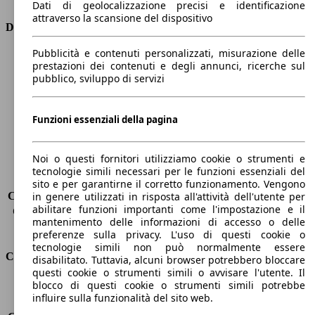
Dati di geolocalizzazione precisi e identificazione
attraverso la scansione del dispositivo
Dimensioni
Pubblicità e contenuti personalizzati, misurazione delle
Lunghezza
4380 mm
prestazioni dei contenuti e degli annunci, ricerche sul
Altezza
1600 mm
pubblico, sviluppo di servizi
Larghezza
1840 mm
Passo
2620 mm
Peso massimo
2005 kg
Funzioni essenziali della pagina
Carico massimo
-
Porte
5
Noi o questi fornitori utilizziamo cookie o strumenti e
Sedili
5
tecnologie simili necessari per le funzioni essenziali del
Carico sul tetto
-
sito e per garantirne il corretto funzionamento. Vengono
Capacità di traino (senza freni)
-
in genere utilizzati in risposta all'attività dell'utente per
abilitare funzioni importanti come l'impostazione e il
Capacità di traino (con freni)
1800 kg
mantenimento delle informazioni di accesso o delle
Volume del bagagliaio
521 - 1630 l
preferenze sulla privacy. L'uso di questi cookie o
tecnologie simili non può normalmente essere
Consumi
disabilitato. Tuttavia, alcuni browser potrebbero bloccare
questi cookie o strumenti simili o avvisare l'utente. Il
blocco di questi cookie o strumenti simili potrebbe
Emissioni di CO2*
120 g/km (komb.)
influire sulla funzionalità del sito web.
Consumo (urbano)
5.5 l/100km