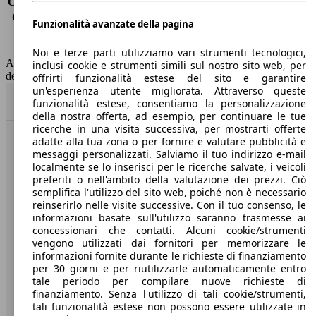
Consumo (extra-urbano)
3.7 l/100km
Consumo (combinato)*
4.6 l/100km
Funzionalità avanzate della pagina
Classe di emissione
Euro 6
Capacità del serbatoio
50 l
Noi e terze parti utilizziamo vari strumenti tecnologici,
AutoScout24 non si assume alcuna responsabilità per la correttezza
inclusi cookie e strumenti simili sul nostro sito web, per
dei dati.
offrirti funzionalità estese del sito e garantire
un'esperienza utente migliorata. Attraverso queste
Torna su
funzionalità estese, consentiamo la personalizzazione
della nostra offerta, ad esempio, per continuare le tue
ricerche in una visita successiva, per mostrarti offerte
adatte alla tua zona o per fornire e valutare pubblicità e
Benvenuti su AutoScout24, il mercato auto europeo.
messaggi personalizzati. Salviamo il tuo indirizzo e-mail
localmente se lo inserisci per le ricerche salvate, i veicoli
preferiti o nell'ambito della valutazione dei prezzi. Ciò
Società
semplifica l'utilizzo del sito web, poiché non è necessario
reinserirlo nelle visite successive. Con il tuo consenso, le
A proposito di AutoScout24
informazioni basate sull'utilizzo saranno trasmesse ai
concessionari che contatti. Alcuni cookie/strumenti
Stampa
vengono utilizzati dai fornitori per memorizzare le
informazioni fornite durante le richieste di finanziamento
Media
per 30 giorni e per riutilizzarle automaticamente entro
tale periodo per compilare nuove richieste di
Condizioni generali
finanziamento. Senza l'utilizzo di tali cookie/strumenti,
tali funzionalità estese non possono essere utilizzate in
Informazioni