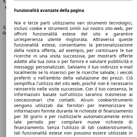
Consumo (extra-urbano)
-
Consumo (combinato)*
4.9 l/100km
Funzionalità avanzate della pagina
Classe di emissione
Euro 6
Capacità del serbatoio
55 l
Noi e terze parti utilizziamo vari strumenti tecnologici,
AutoScout24 non si assume alcuna responsabilità per la correttezza
inclusi cookie e strumenti simili sul nostro sito web, per
dei dati.
offrirti funzionalità estese del sito e garantire
un'esperienza utente migliorata. Attraverso queste
Torna su
funzionalità estese, consentiamo la personalizzazione
della nostra offerta, ad esempio, per continuare le tue
ricerche in una visita successiva, per mostrarti offerte
adatte alla tua zona o per fornire e valutare pubblicità e
Benvenuti su AutoScout24, il mercato auto europeo.
messaggi personalizzati. Salviamo il tuo indirizzo e-mail
localmente se lo inserisci per le ricerche salvate, i veicoli
preferiti o nell'ambito della valutazione dei prezzi. Ciò
Società
semplifica l'utilizzo del sito web, poiché non è necessario
reinserirlo nelle visite successive. Con il tuo consenso, le
A proposito di AutoScout24
informazioni basate sull'utilizzo saranno trasmesse ai
concessionari che contatti. Alcuni cookie/strumenti
Stampa
vengono utilizzati dai fornitori per memorizzare le
informazioni fornite durante le richieste di finanziamento
Media
per 30 giorni e per riutilizzarle automaticamente entro
tale periodo per compilare nuove richieste di
Condizioni generali
finanziamento. Senza l'utilizzo di tali cookie/strumenti,
tali funzionalità estese non possono essere utilizzate in
Informazioni