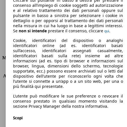
Cliccare sul pulsante in basso a destra per prestare il
consenso all’impiego di cookie soggetti ad autorizzazione
Emissioni di CO2 (combinato)*
e al relativo trattamento dei dati personali oppure sul
pulsante in basso a sinistra per selezionare i cookie in
dettaglio o per opporsi al trattamento dei dati personali
nella misura in cui ha luogo in base a legittimi interessi.
Se
non si intende
prestare il consenso, cliccare
.
qui
Ø 4.9 l/100km
Cookie, identificatori del dispositivo o analoghi
identificatori online (ad es. identificatori basati
Consumi
sull’accesso, identificatori assegnati casualmente,
identificatori basati sulla rete) insieme ad altre
Motore e Prestazioni
informazioni (ad es. tipo di browser e informazioni sul
browser, lingua, dimensioni dello schermo, tecnologie
KW (PS)
110 kW (150 PS)
supportate, ecc.) possono essere archiviati sul o letti dal
Accelerazione (0-100 km/h)
9.2s
dispositivo dell’utente per riconoscerlo ogni volta che
l’utente si connette a un’app o a un sito web, per una o
Velocità massima (km/h)
199 km/h
più finalità qui presentate.
Numero di marce
7
Coppia
340 nm
L’utente può modificare le sue preferenze o revocare il
Cilindrata
1968 ccm
consenso prestato in qualsiasi momento visitando la
sezione Privacy Manager della nostra informativa.
Carburante
Diesel
Cilindri
4
Scopi
Trasmissione
Automatico
Tipo di trazione
Integrale