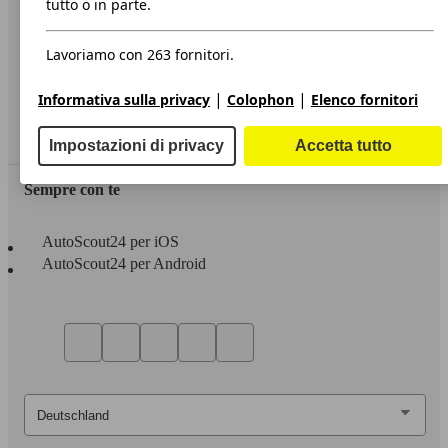
tutto o in parte.
Privacy
Lavoriamo con 263 fornitori.
Dichiarazione di Accessibilità
|
|
Informativa sulla privacy
Colophon
Elenco fornitori
Servizi
Area rivenditori
Impostazioni di privacy
Accetta tutto
Sempre con te
AutoScout24 per iOS
AutoScout24 per Android