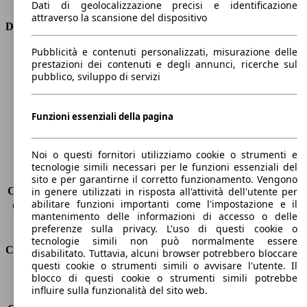
Dati di geolocalizzazione precisi e identificazione
attraverso la scansione del dispositivo
Dimensioni
Pubblicità e contenuti personalizzati, misurazione delle
Lunghezza
4380 mm
prestazioni dei contenuti e degli annunci, ricerche sul
Altezza
1610 mm
pubblico, sviluppo di servizi
Larghezza
1840 mm
Passo
2630 mm
Peso massimo
2139 kg
Funzioni essenziali della pagina
Carico massimo
612 kg
Porte
5
Noi o questi fornitori utilizziamo cookie o strumenti e
Sedili
5
tecnologie simili necessari per le funzioni essenziali del
Carico sul tetto
-
sito e per garantirne il corretto funzionamento. Vengono
Capacità di traino (senza freni)
-
in genere utilizzati in risposta all'attività dell'utente per
abilitare funzioni importanti come l'impostazione e il
Capacità di traino (con freni)
2100 kg
mantenimento delle informazioni di accesso o delle
Volume del bagagliaio
521 - 1810 l
preferenze sulla privacy. L'uso di questi cookie o
tecnologie simili non può normalmente essere
Consumi
disabilitato. Tuttavia, alcuni browser potrebbero bloccare
questi cookie o strumenti simili o avvisare l'utente. Il
blocco di questi cookie o strumenti simili potrebbe
Emissioni di CO2*
130 g/km (komb.)
influire sulla funzionalità del sito web.
Consumo (urbano)
-