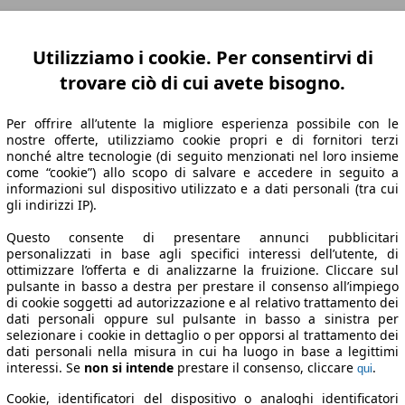
Utilizziamo i cookie. Per consentirvi di
-Z
Potenza Z-A
Ø Consumi A-Z
Ø Consumi Z-A
trovare ciò di cui avete bisogno.
Per offrire all’utente la migliore esperienza possibile con le
nostre offerte, utilizziamo cookie propri e di fornitori terzi
one
Potenza
Ø Consumi
nonché altre tecnologie (di seguito menzionati nel loro insieme
come “cookie”) allo scopo di salvare e accedere in seguito a
informazioni sul dispositivo utilizzato e a dati personali (tra cui
gli indirizzi IP).
020/09
110 KW (150 PS)
4.9 l/100km
Questo consente di presentare annunci pubblicitari
personalizzati in base agli specifici interessi dell’utente, di
020/06
110 KW (150 PS)
5.2 l/100km
ottimizzare l’offerta e di analizzarne la fruizione. Cliccare sul
pulsante in basso a destra per prestare il consenso all’impiego
di cookie soggetti ad autorizzazione e al relativo trattamento dei
dati personali oppure sul pulsante in basso a sinistra per
selezionare i cookie in dettaglio o per opporsi al trattamento dei
dati personali nella misura in cui ha luogo in base a legittimi
interessi. Se
non si intende
prestare il consenso, cliccare
.
qui
Cookie, identificatori del dispositivo o analoghi identificatori