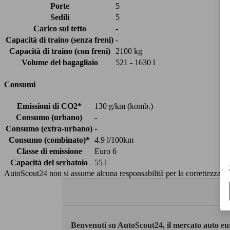
Porte
5
Sedili
5
Carico sul tetto
-
Capacità di traino (senza freni)
-
Capacità di traino (con freni)
2100 kg
Volume del bagagliaio
521 - 1630 l
Consumi
Emissioni di CO2*
130 g/km (komb.)
Consumo (urbano)
-
Consumo (extra-urbano)
-
Consumo (combinato)*
4.9 l/100km
Classe di emissione
Euro 6
Capacità del serbatoio
55 l
AutoScout24 non si assume alcuna responsabilità per la correttezza dei
Benvenuti su AutoScout24, il mercato auto eu