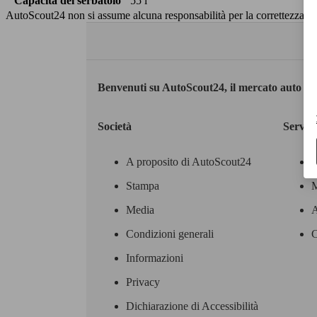
Capacità del serbatoio
55 l
AutoScout24 non si assume alcuna responsabilità per la correttezza dei
Benvenuti su AutoScout24, il mercato auto eu
Società
Servizi
A proposito di AutoScout24
Stampa
M
Media
A
Condizioni generali
C
Informazioni
Privacy
Dichiarazione di Accessibilità