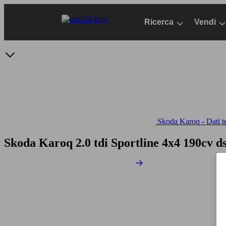
Passa
al
Ricerca
Vendi
contenuto
principale
Skoda Karoq - Dati t
Skoda Karoq 2.0 tdi Sportline 4x4 190cv d