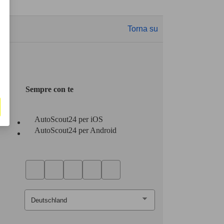
Torna su
Sempre con te
AutoScout24 per iOS
AutoScout24 per Android