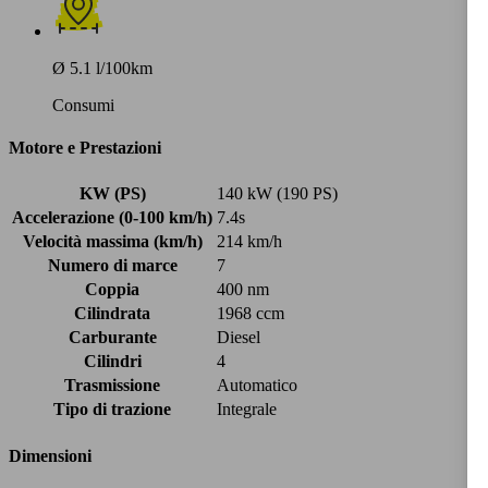
Ø 5.1 l/100km
Consumi
Motore e Prestazioni
KW (PS)
140 kW (190 PS)
Accelerazione (0-100 km/h)
7.4s
Velocità massima (km/h)
214 km/h
Numero di marce
7
Coppia
400 nm
Cilindrata
1968 ccm
Carburante
Diesel
Cilindri
4
Trasmissione
Automatico
Tipo di trazione
Integrale
Dimensioni