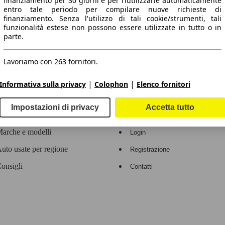
finanziamento per 30 giorni e per riutilizzarle automaticamente
entro tale periodo per compilare nuove richieste di
 dati.
finanziamento. Senza l'utilizzo di tali cookie/strumenti, tali
funzionalità estese non possono essere utilizzate in tutto o in
parte.
Lavoriamo con 263 fornitori.
ropeo.
|
|
Informativa sulla privacy
Colophon
Elenco fornitori
Area rivenditori
Impostazioni di privacy
Accetta tutto
Contatti
Servizi per i dealer
arche e modelli
Login
uto usate per regione
Registrazione
onsigli
Contatti