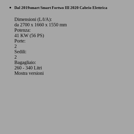
Dal 2019
smart
Smart Fortwo III 2020 Cabrio Elettrica
Dimensioni (L/l/A):
da 2700 x 1660 x 1550 mm
Potenza:
41 KW (56 PS)
Porte:
2
Sedili:
2
Bagagliaio:
260 - 340 Litri
Mostra versioni