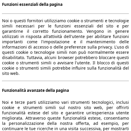
Funzioni essenziali della pagina
Noi o questi fornitori utilizziamo cookie o strumenti e tecnologie
simili necessari per le funzioni essenziali del sito e per
41 KW (56 PS)
garantirne il corretto funzionamento. Vengono in genere
utilizzati in risposta all'attività dell'utente per abilitare funzioni
importanti come l'impostazione e il mantenimento delle
informazioni di accesso o delle preferenze sulla privacy. L'uso di
questi cookie o tecnologie simili non può normalmente essere
disabilitato. Tuttavia, alcuni browser potrebbero bloccare questi
cookie o strumenti simili o avvisare l'utente. Il blocco di questi
cookie o strumenti simili potrebbe influire sulla funzionalità del
sito web.
41 KW (56 PS)
Funzionalità avanzate della pagina
Noi e terze parti utilizziamo vari strumenti tecnologici, inclusi
cookie e strumenti simili sul nostro sito web, per offrirti
funzionalità estese del sito e garantire un'esperienza utente
migliorata. Attraverso queste funzionalità estese, consentiamo
41 KW (56 PS)
la personalizzazione della nostra offerta, ad esempio, per
continuare le tue ricerche in una visita successiva, per mostrarti