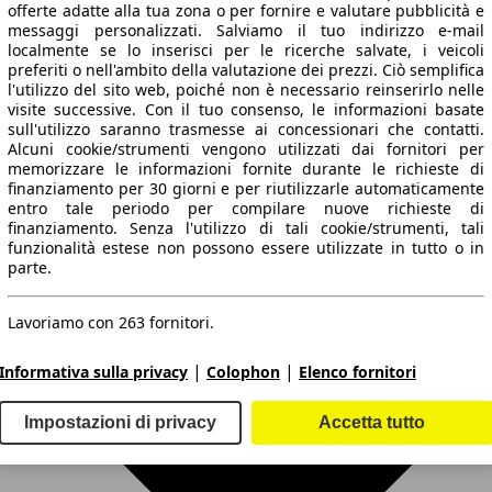
offerte adatte alla tua zona o per fornire e valutare pubblicità e
messaggi personalizzati. Salviamo il tuo indirizzo e-mail
localmente se lo inserisci per le ricerche salvate, i veicoli
preferiti o nell'ambito della valutazione dei prezzi. Ciò semplifica
l'utilizzo del sito web, poiché non è necessario reinserirlo nelle
visite successive. Con il tuo consenso, le informazioni basate
sull'utilizzo saranno trasmesse ai concessionari che contatti.
41 KW (56 PS)
Alcuni cookie/strumenti vengono utilizzati dai fornitori per
memorizzare le informazioni fornite durante le richieste di
finanziamento per 30 giorni e per riutilizzarle automaticamente
entro tale periodo per compilare nuove richieste di
finanziamento. Senza l'utilizzo di tali cookie/strumenti, tali
funzionalità estese non possono essere utilizzate in tutto o in
parte.
41 KW (56 PS)
Lavoriamo con 263 fornitori.
|
|
Informativa sulla privacy
Colophon
Elenco fornitori
Impostazioni di privacy
Accetta tutto
41 KW (56 PS)