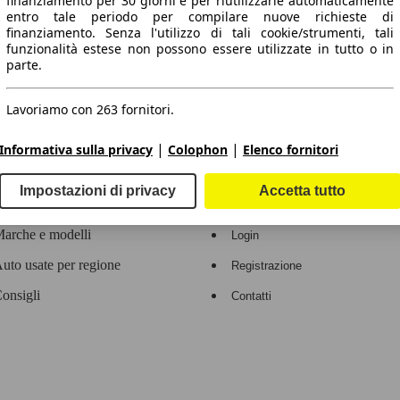
finanziamento per 30 giorni e per riutilizzarle automaticamente
entro tale periodo per compilare nuove richieste di
 dati.
finanziamento. Senza l'utilizzo di tali cookie/strumenti, tali
funzionalità estese non possono essere utilizzate in tutto o in
parte.
Lavoriamo con 263 fornitori.
ropeo.
|
|
Informativa sulla privacy
Colophon
Elenco fornitori
Area rivenditori
Impostazioni di privacy
Accetta tutto
Contatti
Servizi per i dealer
arche e modelli
Login
uto usate per regione
Registrazione
onsigli
Contatti