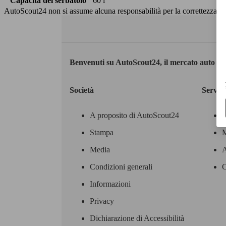
Capacità del serbatoio
60 l
AutoScout24 non si assume alcuna responsabilità per la correttezza dei
Benvenuti su AutoScout24, il mercato auto eu
Società
Servizi
A proposito di AutoScout24
Stampa
M
Media
A
Condizioni generali
C
Informazioni
Privacy
Dichiarazione di Accessibilità