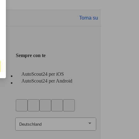
Torna su
Sempre con te
AutoScout24 per iOS
AutoScout24 per Android