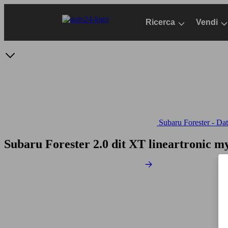
Passa
al
Ricerca
Vendi
contenuto
principale
Subaru Forester - Dati
Subaru Forester 2.0 dit XT lineartronic 