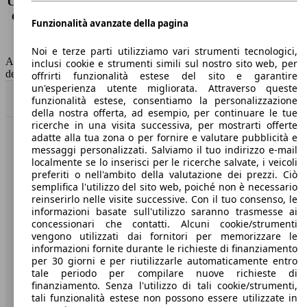
Consumo (extra-urbano)
5.0 l/100km
Consumo (combinato)*
5.9 l/100km
Funzionalità avanzate della pagina
Classe di emissione
Euro 6
Capacità del serbatoio
60 l
Noi e terze parti utilizziamo vari strumenti tecnologici,
AutoScout24 non si assume alcuna responsabilità per la correttezza
inclusi cookie e strumenti simili sul nostro sito web, per
dei dati.
offrirti funzionalità estese del sito e garantire
un'esperienza utente migliorata. Attraverso queste
Torna su
funzionalità estese, consentiamo la personalizzazione
della nostra offerta, ad esempio, per continuare le tue
ricerche in una visita successiva, per mostrarti offerte
adatte alla tua zona o per fornire e valutare pubblicità e
Benvenuti su AutoScout24, il mercato auto europeo.
messaggi personalizzati. Salviamo il tuo indirizzo e-mail
localmente se lo inserisci per le ricerche salvate, i veicoli
preferiti o nell'ambito della valutazione dei prezzi. Ciò
Società
semplifica l'utilizzo del sito web, poiché non è necessario
reinserirlo nelle visite successive. Con il tuo consenso, le
A proposito di AutoScout24
informazioni basate sull'utilizzo saranno trasmesse ai
concessionari che contatti. Alcuni cookie/strumenti
Stampa
vengono utilizzati dai fornitori per memorizzare le
informazioni fornite durante le richieste di finanziamento
Media
per 30 giorni e per riutilizzarle automaticamente entro
tale periodo per compilare nuove richieste di
Condizioni generali
finanziamento. Senza l'utilizzo di tali cookie/strumenti,
tali funzionalità estese non possono essere utilizzate in
Informazioni