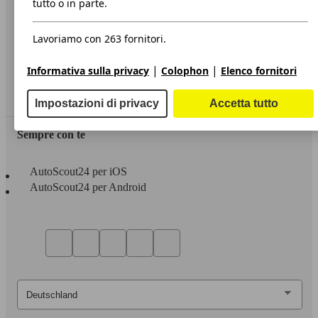
tutto o in parte.
Privacy
Lavoriamo con 263 fornitori.
Dichiarazione di Accessibilità
|
|
Informativa sulla privacy
Colophon
Elenco fornitori
Servizi
Area rivenditori
Impostazioni di privacy
Accetta tutto
Sempre con te
AutoScout24 per iOS
AutoScout24 per Android