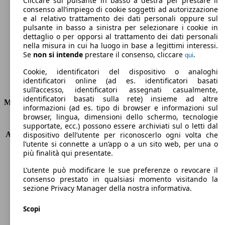
Cliccare sul pulsante in basso a destra per prestare il
consenso all’impiego di cookie soggetti ad autorizzazione
Emissioni di CO2 (combinato)*
e al relativo trattamento dei dati personali oppure sul
pulsante in basso a sinistra per selezionare i cookie in
dettaglio o per opporsi al trattamento dei dati personali
nella misura in cui ha luogo in base a legittimi interessi.
Se
non si intende
prestare il consenso, cliccare
.
qui
Ø 5.9 l/100km
Cookie, identificatori del dispositivo o analoghi
identificatori online (ad es. identificatori basati
Consumi
sull’accesso, identificatori assegnati casualmente,
identificatori basati sulla rete) insieme ad altre
Motore e Prestazioni
informazioni (ad es. tipo di browser e informazioni sul
browser, lingua, dimensioni dello schermo, tecnologie
KW (PS)
108 kW (147 PS)
supportate, ecc.) possono essere archiviati sul o letti dal
Accelerazione (0-100 km/h)
9.9s
dispositivo dell’utente per riconoscerlo ogni volta che
l’utente si connette a un’app o a un sito web, per una o
Velocità massima (km/h)
190 km/h
più finalità qui presentate.
Numero di marce
6
Coppia
350 nm
L’utente può modificare le sue preferenze o revocare il
Cilindrata
1998 ccm
consenso prestato in qualsiasi momento visitando la
sezione Privacy Manager della nostra informativa.
Carburante
Diesel
Cilindri
4
Scopi
Trasmissione
Manuale
Tipo di trazione
Integrale