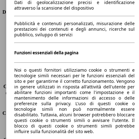
Dati di geolocalizzazione precisi e identificazione
attraverso la scansione del dispositivo
Dimensioni
Pubblicità e contenuti personalizzati, misurazione delle
Lunghezza
4600 mm
prestazioni dei contenuti e degli annunci, ricerche sul
Altezza
1740 mm
pubblico, sviluppo di servizi
Larghezza
1800 mm
Passo
2640 mm
Peso massimo
-
Funzioni essenziali della pagina
Carico massimo
-
Porte
5
Noi o questi fornitori utilizziamo cookie o strumenti e
Sedili
5
tecnologie simili necessari per le funzioni essenziali del
Carico sul tetto
-
sito e per garantirne il corretto funzionamento. Vengono
Capacità di traino (senza freni)
-
in genere utilizzati in risposta all'attività dell'utente per
abilitare funzioni importanti come l'impostazione e il
Capacità di traino (con freni)
2000 kg
mantenimento delle informazioni di accesso o delle
Volume del bagagliaio
500 - 1593 l
preferenze sulla privacy. L'uso di questi cookie o
tecnologie simili non può normalmente essere
Consumi
disabilitato. Tuttavia, alcuni browser potrebbero bloccare
questi cookie o strumenti simili o avvisare l'utente. Il
blocco di questi cookie o strumenti simili potrebbe
Emissioni di CO2*
152 g/km (komb.)
influire sulla funzionalità del sito web.
Consumo (urbano)
7.3 l/100km