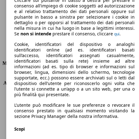
Cliccare sul pulsante in basso a destra per prestare il
consenso all’impiego di cookie soggetti ad autorizzazione
Emissioni di CO2 (combinato)*
e al relativo trattamento dei dati personali oppure sul
pulsante in basso a sinistra per selezionare i cookie in
dettaglio o per opporsi al trattamento dei dati personali
nella misura in cui ha luogo in base a legittimi interessi.
Se
non si intende
prestare il consenso, cliccare
.
qui
Ø 5.7 l/100km
Cookie, identificatori del dispositivo o analoghi
identificatori online (ad es. identificatori basati
Consumi
sull’accesso, identificatori assegnati casualmente,
identificatori basati sulla rete) insieme ad altre
Motore e Prestazioni
informazioni (ad es. tipo di browser e informazioni sul
browser, lingua, dimensioni dello schermo, tecnologie
KW (PS)
108 kW (147 PS)
supportate, ecc.) possono essere archiviati sul o letti dal
Accelerazione (0-100 km/h)
9.9s
dispositivo dell’utente per riconoscerlo ogni volta che
l’utente si connette a un’app o a un sito web, per una o
Velocità massima (km/h)
190 km/h
più finalità qui presentate.
Numero di marce
6
Coppia
350 nm
L’utente può modificare le sue preferenze o revocare il
Cilindrata
1998 ccm
consenso prestato in qualsiasi momento visitando la
sezione Privacy Manager della nostra informativa.
Carburante
Diesel
Cilindri
4
Scopi
Trasmissione
Manuale
Tipo di trazione
Integrale