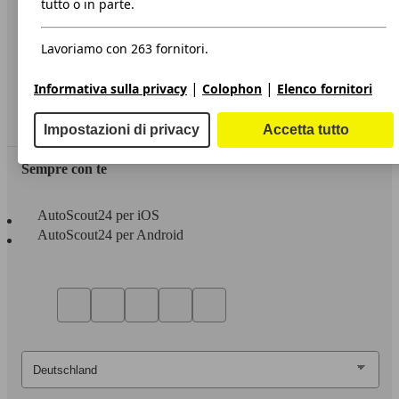
tutto o in parte.
Privacy
Lavoriamo con 263 fornitori.
Dichiarazione di Accessibilità
|
|
Informativa sulla privacy
Colophon
Elenco fornitori
Servizi
Area rivenditori
Impostazioni di privacy
Accetta tutto
Sempre con te
AutoScout24 per iOS
AutoScout24 per Android