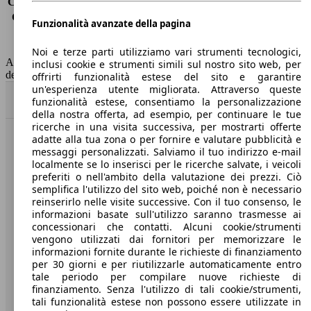
Consumo (extra-urbano)
4.9 l/100km
Consumo (combinato)*
5.7 l/100km
Funzionalità avanzate della pagina
Classe di emissione
Euro 6
Capacità del serbatoio
60 l
Noi e terze parti utilizziamo vari strumenti tecnologici,
AutoScout24 non si assume alcuna responsabilità per la correttezza
inclusi cookie e strumenti simili sul nostro sito web, per
dei dati.
offrirti funzionalità estese del sito e garantire
un'esperienza utente migliorata. Attraverso queste
Torna su
funzionalità estese, consentiamo la personalizzazione
della nostra offerta, ad esempio, per continuare le tue
ricerche in una visita successiva, per mostrarti offerte
adatte alla tua zona o per fornire e valutare pubblicità e
Benvenuti su AutoScout24, il mercato auto europeo.
messaggi personalizzati. Salviamo il tuo indirizzo e-mail
localmente se lo inserisci per le ricerche salvate, i veicoli
preferiti o nell'ambito della valutazione dei prezzi. Ciò
Società
semplifica l'utilizzo del sito web, poiché non è necessario
reinserirlo nelle visite successive. Con il tuo consenso, le
A proposito di AutoScout24
informazioni basate sull'utilizzo saranno trasmesse ai
concessionari che contatti. Alcuni cookie/strumenti
Stampa
vengono utilizzati dai fornitori per memorizzare le
informazioni fornite durante le richieste di finanziamento
Media
per 30 giorni e per riutilizzarle automaticamente entro
tale periodo per compilare nuove richieste di
Condizioni generali
finanziamento. Senza l'utilizzo di tali cookie/strumenti,
tali funzionalità estese non possono essere utilizzate in
Informazioni