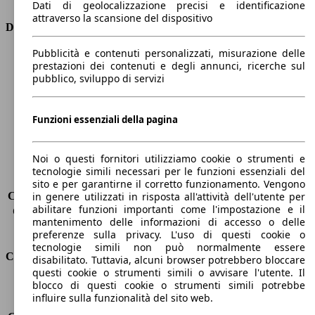
Dati di geolocalizzazione precisi e identificazione
attraverso la scansione del dispositivo
Dimensioni
Pubblicità e contenuti personalizzati, misurazione delle
Lunghezza
4600 mm
prestazioni dei contenuti e degli annunci, ricerche sul
Altezza
1740 mm
pubblico, sviluppo di servizi
Larghezza
1800 mm
Passo
2640 mm
Peso massimo
-
Funzioni essenziali della pagina
Carico massimo
-
Porte
5
Noi o questi fornitori utilizziamo cookie o strumenti e
Sedili
5
tecnologie simili necessari per le funzioni essenziali del
Carico sul tetto
-
sito e per garantirne il corretto funzionamento. Vengono
Capacità di traino (senza freni)
-
in genere utilizzati in risposta all'attività dell'utente per
abilitare funzioni importanti come l'impostazione e il
Capacità di traino (con freni)
2000 kg
mantenimento delle informazioni di accesso o delle
Volume del bagagliaio
500 - 1593 l
preferenze sulla privacy. L'uso di questi cookie o
tecnologie simili non può normalmente essere
Consumi
disabilitato. Tuttavia, alcuni browser potrebbero bloccare
questi cookie o strumenti simili o avvisare l'utente. Il
blocco di questi cookie o strumenti simili potrebbe
Emissioni di CO2*
148 g/km (komb.)
influire sulla funzionalità del sito web.
Consumo (urbano)
7.1 l/100km