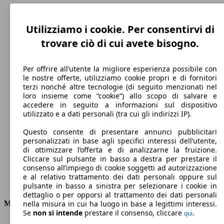
Utilizziamo i cookie. Per consentirvi di
trovare ciò di cui avete bisogno.
Per offrire all’utente la migliore esperienza possibile con
le nostre offerte, utilizziamo cookie propri e di fornitori
terzi nonché altre tecnologie (di seguito menzionati nel
loro insieme come “cookie”) allo scopo di salvare e
accedere in seguito a informazioni sul dispositivo
188 km/h
utilizzato e a dati personali (tra cui gli indirizzi IP).
Velocità massima
Questo consente di presentare annunci pubblicitari
personalizzati in base agli specifici interessi dell’utente,
di ottimizzare l’offerta e di analizzarne la fruizione.
Cliccare sul pulsante in basso a destra per prestare il
Elettrica/Benzina
consenso all’impiego di cookie soggetti ad autorizzazione
e al relativo trattamento dei dati personali oppure sul
Carburante
pulsante in basso a sinistra per selezionare i cookie in
dettaglio o per opporsi al trattamento dei dati personali
Motore e Prestazioni
nella misura in cui ha luogo in base a legittimi interessi.
Se
non si intende
prestare il consenso, cliccare
.
qui