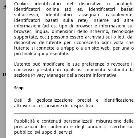
KW (PS)
110 kW (150 PS)
Cookie, identificatori del dispositivo o analoghi
Accelerazione (0-100 km/h)
11.8s
identificatori online (ad es. identificatori basati
Velocità massima (km/h)
188 km/h
sull’accesso, identificatori assegnati casualmente,
identificatori basati sulla rete) insieme ad altre
Numero di marce
7
informazioni (ad es. tipo di browser e informazioni sul
Coppia
194 nm
browser, lingua, dimensioni dello schermo, tecnologie
Cilindrata
1995 ccm
supportate, ecc.) possono essere archiviati sul o letti dal
Carburante
Elettrica/Benzina
dispositivo dell’utente per riconoscerlo ogni volta che
Cilindri
4
l’utente si connette a un’app o a un sito web, per una o
più finalità qui presentate.
Trasmissione
Automatico
Tipo di trazione
Integrale
L’utente può modificare le sue preferenze o revocare il
consenso prestato in qualsiasi momento visitando la
Dimensioni
sezione Privacy Manager della nostra informativa.
Lunghezza
4640 mm
Scopi
Altezza
1730 mm
Dati di geolocalizzazione precisi e identificazione
Larghezza
1820 mm
attraverso la scansione del dispositivo
Passo
2670 mm
Peso massimo
-
Pubblicità e contenuti personalizzati, misurazione delle
Carico massimo
-
prestazioni dei contenuti e degli annunci, ricerche sul
Porte
5
pubblico, sviluppo di servizi
Sedili
5