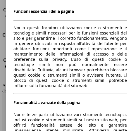
Carico sul tetto
-
Capacità di traino (senza freni)
-
Funzioni essenziali della pagina
Capacità di traino (con freni)
1870 kg
Volume del bagagliaio
509 - 1779 l
Noi o questi fornitori utilizziamo cookie o strumenti e
tecnologie simili necessari per le funzioni essenziali del
Consumi
sito e per garantirne il corretto funzionamento. Vengono
in genere utilizzati in risposta all'attività dell'utente per
Emissioni di CO2*
-
abilitare funzioni importanti come l'impostazione e il
mantenimento delle informazioni di accesso o delle
Consumo (urbano)
-
preferenze sulla privacy. L'uso di questi cookie o
Consumo (extra-urbano)
-
tecnologie simili non può normalmente essere
Consumo (combinato)*
-
disabilitato. Tuttavia, alcuni browser potrebbero bloccare
Classe di emissione
Euro 6
questi cookie o strumenti simili o avvisare l'utente. Il
Capacità del serbatoio
48 l
blocco di questi cookie o strumenti simili potrebbe
influire sulla funzionalità del sito web.
AutoScout24 non si assume alcuna responsabilità per la correttezza
dei dati.
Torna su
Funzionalità avanzate della pagina
Noi e terze parti utilizziamo vari strumenti tecnologici,
inclusi cookie e strumenti simili sul nostro sito web, per
Benvenuti su AutoScout24, il mercato auto europeo.
offrirti funzionalità estese del sito e garantire
un'esperienza utente migliorata. Attraverso queste