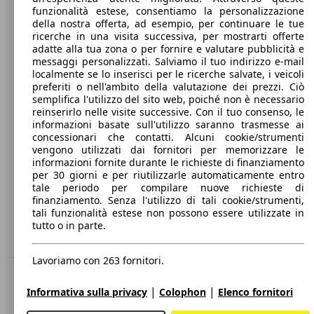
funzionalità estese, consentiamo la personalizzazione
Società
della nostra offerta, ad esempio, per continuare le tue
ricerche in una visita successiva, per mostrarti offerte
A proposito di AutoScout24
adatte alla tua zona o per fornire e valutare pubblicità e
messaggi personalizzati. Salviamo il tuo indirizzo e-mail
Stampa
localmente se lo inserisci per le ricerche salvate, i veicoli
preferiti o nell'ambito della valutazione dei prezzi. Ciò
Media
semplifica l'utilizzo del sito web, poiché non è necessario
reinserirlo nelle visite successive. Con il tuo consenso, le
Condizioni generali
informazioni basate sull'utilizzo saranno trasmesse ai
concessionari che contatti. Alcuni cookie/strumenti
Informazioni
vengono utilizzati dai fornitori per memorizzare le
informazioni fornite durante le richieste di finanziamento
Privacy
per 30 giorni e per riutilizzarle automaticamente entro
Dichiarazione di Accessibilità
tale periodo per compilare nuove richieste di
finanziamento. Senza l'utilizzo di tali cookie/strumenti,
tali funzionalità estese non possono essere utilizzate in
Servizi
tutto o in parte.
Area rivenditori
Lavoriamo con 263 fornitori.
Sempre con te
|
|
Informativa sulla privacy
Colophon
Elenco fornitori
AutoScout24 per iOS