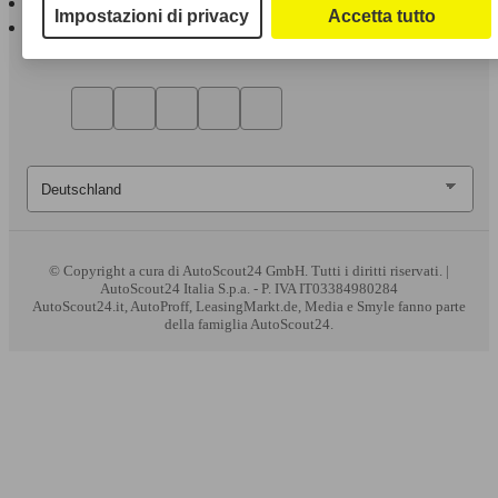
Impostazioni di privacy
Accetta tutto
AutoScout24 per Android
© Copyright
a cura di AutoScout24 GmbH. Tutti i diritti riservati. |
AutoScout24 Italia S.p.a. - P. IVA IT03384980284
AutoScout24.it, AutoProff, LeasingMarkt.de, Media e Smyle fanno parte
della famiglia AutoScout24.