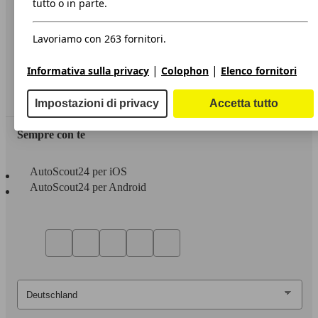
tutto o in parte.
Privacy
Lavoriamo con 263 fornitori.
Dichiarazione di Accessibilità
|
|
Informativa sulla privacy
Colophon
Elenco fornitori
Servizi
Area rivenditori
Impostazioni di privacy
Accetta tutto
Sempre con te
AutoScout24 per iOS
AutoScout24 per Android