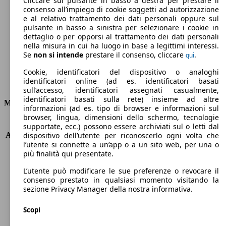
Cliccare sul pulsante in basso a destra per prestare il
consenso all’impiego di cookie soggetti ad autorizzazione
Emissioni di CO2 (combinato)*
e al relativo trattamento dei dati personali oppure sul
pulsante in basso a sinistra per selezionare i cookie in
dettaglio o per opporsi al trattamento dei dati personali
nella misura in cui ha luogo in base a legittimi interessi.
Se
non si intende
prestare il consenso, cliccare
.
qui
Ø 6.5 l/100km
Cookie, identificatori del dispositivo o analoghi
identificatori online (ad es. identificatori basati
Consumi
sull’accesso, identificatori assegnati casualmente,
identificatori basati sulla rete) insieme ad altre
Motore e Prestazioni
informazioni (ad es. tipo di browser e informazioni sul
browser, lingua, dimensioni dello schermo, tecnologie
KW (PS)
110 kW (150 PS)
supportate, ecc.) possono essere archiviati sul o letti dal
Accelerazione (0-100 km/h)
11.8s
dispositivo dell’utente per riconoscerlo ogni volta che
l’utente si connette a un’app o a un sito web, per una o
Velocità massima (km/h)
192 km/h
più finalità qui presentate.
Numero di marce
-
Coppia
198 nm
L’utente può modificare le sue preferenze o revocare il
Cilindrata
1995 ccm
consenso prestato in qualsiasi momento visitando la
sezione Privacy Manager della nostra informativa.
Carburante
Benzina
Cilindri
4
Scopi
Trasmissione
Automatico
Tipo di trazione
Integrale