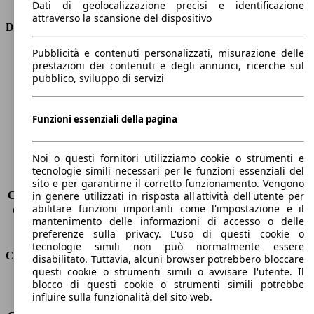
Dati di geolocalizzazione precisi e identificazione
attraverso la scansione del dispositivo
Dimensioni
Pubblicità e contenuti personalizzati, misurazione delle
Lunghezza
4600 mm
prestazioni dei contenuti e degli annunci, ricerche sul
Altezza
1740 mm
pubblico, sviluppo di servizi
Larghezza
1800 mm
Passo
2640 mm
Peso massimo
-
Funzioni essenziali della pagina
Carico massimo
-
Porte
5
Noi o questi fornitori utilizziamo cookie o strumenti e
Sedili
5
tecnologie simili necessari per le funzioni essenziali del
Carico sul tetto
-
sito e per garantirne il corretto funzionamento. Vengono
Capacità di traino (senza freni)
-
in genere utilizzati in risposta all'attività dell'utente per
abilitare funzioni importanti come l'impostazione e il
Capacità di traino (con freni)
2000 kg
mantenimento delle informazioni di accesso o delle
Volume del bagagliaio
500 - 1593 l
preferenze sulla privacy. L'uso di questi cookie o
tecnologie simili non può normalmente essere
Consumi
disabilitato. Tuttavia, alcuni browser potrebbero bloccare
questi cookie o strumenti simili o avvisare l'utente. Il
blocco di questi cookie o strumenti simili potrebbe
Emissioni di CO2*
150 g/km (komb.)
influire sulla funzionalità del sito web.
Consumo (urbano)
8.1 l/100km