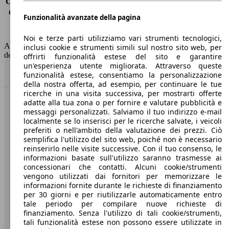
Consumo (extra-urbano)
5.5 l/100km
Consumo (combinato)*
6.5 l/100km
Funzionalità avanzate della pagina
Classe di emissione
Euro 6
Capacità del serbatoio
60 l
Noi e terze parti utilizziamo vari strumenti tecnologici,
AutoScout24 non si assume alcuna responsabilità per la correttezza
inclusi cookie e strumenti simili sul nostro sito web, per
dei dati.
offrirti funzionalità estese del sito e garantire
un'esperienza utente migliorata. Attraverso queste
Torna su
funzionalità estese, consentiamo la personalizzazione
della nostra offerta, ad esempio, per continuare le tue
ricerche in una visita successiva, per mostrarti offerte
adatte alla tua zona o per fornire e valutare pubblicità e
Benvenuti su AutoScout24, il mercato auto europeo.
messaggi personalizzati. Salviamo il tuo indirizzo e-mail
localmente se lo inserisci per le ricerche salvate, i veicoli
preferiti o nell'ambito della valutazione dei prezzi. Ciò
Società
semplifica l'utilizzo del sito web, poiché non è necessario
reinserirlo nelle visite successive. Con il tuo consenso, le
A proposito di AutoScout24
informazioni basate sull'utilizzo saranno trasmesse ai
concessionari che contatti. Alcuni cookie/strumenti
Stampa
vengono utilizzati dai fornitori per memorizzare le
informazioni fornite durante le richieste di finanziamento
Media
per 30 giorni e per riutilizzarle automaticamente entro
tale periodo per compilare nuove richieste di
Condizioni generali
finanziamento. Senza l'utilizzo di tali cookie/strumenti,
tali funzionalità estese non possono essere utilizzate in
Informazioni