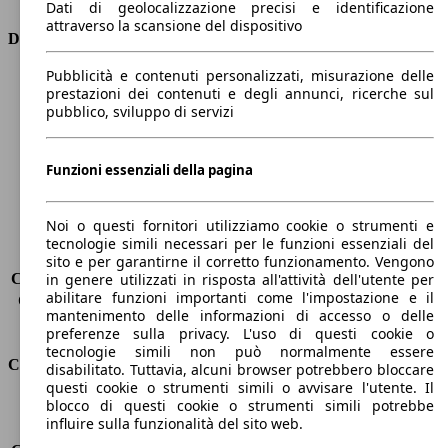
Dati di geolocalizzazione precisi e identificazione
attraverso la scansione del dispositivo
Dimensioni
Pubblicità e contenuti personalizzati, misurazione delle
Lunghezza
4600 mm
prestazioni dei contenuti e degli annunci, ricerche sul
Altezza
1740 mm
pubblico, sviluppo di servizi
Larghezza
1800 mm
Passo
2640 mm
Peso massimo
-
Funzioni essenziali della pagina
Carico massimo
-
Porte
5
Noi o questi fornitori utilizziamo cookie o strumenti e
Sedili
5
tecnologie simili necessari per le funzioni essenziali del
Carico sul tetto
-
sito e per garantirne il corretto funzionamento. Vengono
Capacità di traino (senza freni)
-
in genere utilizzati in risposta all'attività dell'utente per
abilitare funzioni importanti come l'impostazione e il
Capacità di traino (con freni)
2000 kg
mantenimento delle informazioni di accesso o delle
Volume del bagagliaio
500 - 1593 l
preferenze sulla privacy. L'uso di questi cookie o
tecnologie simili non può normalmente essere
Consumi
disabilitato. Tuttavia, alcuni browser potrebbero bloccare
questi cookie o strumenti simili o avvisare l'utente. Il
blocco di questi cookie o strumenti simili potrebbe
Emissioni di CO2*
150 g/km (komb.)
influire sulla funzionalità del sito web.
Consumo (urbano)
8.1 l/100km