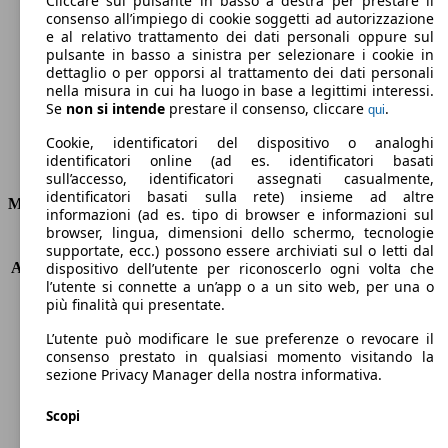
Cliccare sul pulsante in basso a destra per prestare il
consenso all’impiego di cookie soggetti ad autorizzazione
Emissioni di CO2 (combinato)*
e al relativo trattamento dei dati personali oppure sul
pulsante in basso a sinistra per selezionare i cookie in
dettaglio o per opporsi al trattamento dei dati personali
nella misura in cui ha luogo in base a legittimi interessi.
Se
non si intende
prestare il consenso, cliccare
.
qui
Ø 6.5 l/100km
Cookie, identificatori del dispositivo o analoghi
identificatori online (ad es. identificatori basati
Consumi
sull’accesso, identificatori assegnati casualmente,
identificatori basati sulla rete) insieme ad altre
Motore e Prestazioni
informazioni (ad es. tipo di browser e informazioni sul
browser, lingua, dimensioni dello schermo, tecnologie
KW (PS)
110 kW (150 PS)
supportate, ecc.) possono essere archiviati sul o letti dal
Accelerazione (0-100 km/h)
11.8s
dispositivo dell’utente per riconoscerlo ogni volta che
l’utente si connette a un’app o a un sito web, per una o
Velocità massima (km/h)
192 km/h
più finalità qui presentate.
Numero di marce
-
Coppia
198 nm
L’utente può modificare le sue preferenze o revocare il
Cilindrata
1995 ccm
consenso prestato in qualsiasi momento visitando la
sezione Privacy Manager della nostra informativa.
Carburante
Benzina
Cilindri
4
Scopi
Trasmissione
Automatico
Tipo di trazione
Integrale