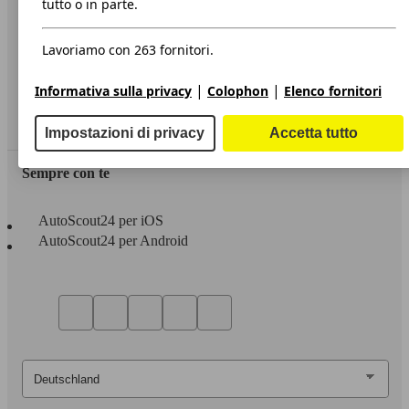
tutto o in parte.
Privacy
Lavoriamo con 263 fornitori.
Dichiarazione di Accessibilità
|
|
Informativa sulla privacy
Colophon
Elenco fornitori
Servizi
Area rivenditori
Impostazioni di privacy
Accetta tutto
Sempre con te
AutoScout24 per iOS
AutoScout24 per Android