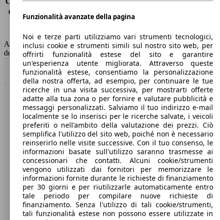
Consumo (extra-urbano)
5.5 l/100km
Consumo (combinato)*
6.5 l/100km
Funzionalità avanzate della pagina
Classe di emissione
Euro 6
Capacità del serbatoio
60 l
Noi e terze parti utilizziamo vari strumenti tecnologici,
AutoScout24 non si assume alcuna responsabilità per la correttezza
inclusi cookie e strumenti simili sul nostro sito web, per
dei dati.
offrirti funzionalità estese del sito e garantire
un'esperienza utente migliorata. Attraverso queste
Torna su
funzionalità estese, consentiamo la personalizzazione
della nostra offerta, ad esempio, per continuare le tue
ricerche in una visita successiva, per mostrarti offerte
adatte alla tua zona o per fornire e valutare pubblicità e
Benvenuti su AutoScout24, il mercato auto europeo.
messaggi personalizzati. Salviamo il tuo indirizzo e-mail
localmente se lo inserisci per le ricerche salvate, i veicoli
preferiti o nell'ambito della valutazione dei prezzi. Ciò
Società
semplifica l'utilizzo del sito web, poiché non è necessario
reinserirlo nelle visite successive. Con il tuo consenso, le
A proposito di AutoScout24
informazioni basate sull'utilizzo saranno trasmesse ai
concessionari che contatti. Alcuni cookie/strumenti
Stampa
vengono utilizzati dai fornitori per memorizzare le
informazioni fornite durante le richieste di finanziamento
Media
per 30 giorni e per riutilizzarle automaticamente entro
tale periodo per compilare nuove richieste di
Condizioni generali
finanziamento. Senza l'utilizzo di tali cookie/strumenti,
tali funzionalità estese non possono essere utilizzate in
Informazioni