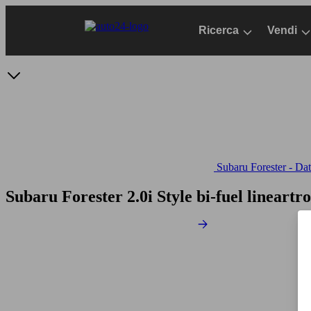
Passa
al
Ricerca
Vendi
contenuto
principale
Subaru Forester - Dati
Subaru Forester 2.0i Style bi-fuel lineart