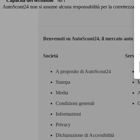
Capacità del serbatoio
48 l
AutoScout24 non si assume alcuna responsabilità per la correttezza dei
Benvenuti su AutoScout24, il mercato auto eu
Società
Servizi
A proposito di AutoScout24
Stampa
M
Media
A
Condizioni generali
C
Informazioni
Privacy
Dichiarazione di Accessibilità