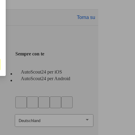
Torna su
Sempre con te
AutoScout24 per iOS
AutoScout24 per Android