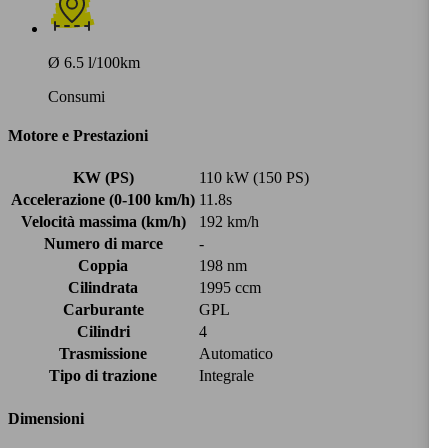
Ø 6.5 l/100km
Consumi
Motore e Prestazioni
KW (PS)
110 kW (150 PS)
Accelerazione (0-100 km/h)
11.8s
Velocità massima (km/h)
192 km/h
Numero di marce
-
Coppia
198 nm
Cilindrata
1995 ccm
Carburante
GPL
Cilindri
4
Trasmissione
Automatico
Tipo di trazione
Integrale
Dimensioni