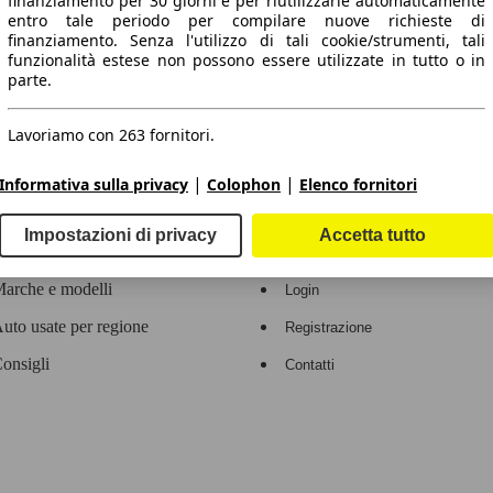
finanziamento per 30 giorni e per riutilizzarle automaticamente
entro tale periodo per compilare nuove richieste di
 dati.
finanziamento. Senza l'utilizzo di tali cookie/strumenti, tali
funzionalità estese non possono essere utilizzate in tutto o in
parte.
Lavoriamo con 263 fornitori.
ropeo.
|
|
Informativa sulla privacy
Colophon
Elenco fornitori
Area rivenditori
Impostazioni di privacy
Accetta tutto
Contatti
Servizi per i dealer
arche e modelli
Login
uto usate per regione
Registrazione
onsigli
Contatti