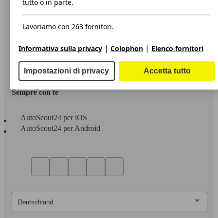
tutto o in parte.
Privacy
Lavoriamo con 263 fornitori.
Dichiarazione di Accessibilità
|
|
Informativa sulla privacy
Colophon
Elenco fornitori
Servizi
Area rivenditori
Impostazioni di privacy
Accetta tutto
Sempre con te
AutoScout24 per iOS
AutoScout24 per Android