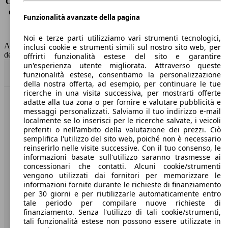
Consumo (extra-urbano)
5.5 l/100km
Consumo (combinato)*
6.5 l/100km
Funzionalità avanzate della pagina
Classe di emissione
Euro 6
Capacità del serbatoio
48 l
Noi e terze parti utilizziamo vari strumenti tecnologici,
AutoScout24 non si assume alcuna responsabilità per la correttezza
inclusi cookie e strumenti simili sul nostro sito web, per
dei dati.
offrirti funzionalità estese del sito e garantire
un'esperienza utente migliorata. Attraverso queste
Torna su
funzionalità estese, consentiamo la personalizzazione
della nostra offerta, ad esempio, per continuare le tue
ricerche in una visita successiva, per mostrarti offerte
adatte alla tua zona o per fornire e valutare pubblicità e
Benvenuti su AutoScout24, il mercato auto europeo.
messaggi personalizzati. Salviamo il tuo indirizzo e-mail
localmente se lo inserisci per le ricerche salvate, i veicoli
preferiti o nell'ambito della valutazione dei prezzi. Ciò
Società
semplifica l'utilizzo del sito web, poiché non è necessario
reinserirlo nelle visite successive. Con il tuo consenso, le
A proposito di AutoScout24
informazioni basate sull'utilizzo saranno trasmesse ai
concessionari che contatti. Alcuni cookie/strumenti
Stampa
vengono utilizzati dai fornitori per memorizzare le
informazioni fornite durante le richieste di finanziamento
Media
per 30 giorni e per riutilizzarle automaticamente entro
tale periodo per compilare nuove richieste di
Condizioni generali
finanziamento. Senza l'utilizzo di tali cookie/strumenti,
tali funzionalità estese non possono essere utilizzate in
Informazioni