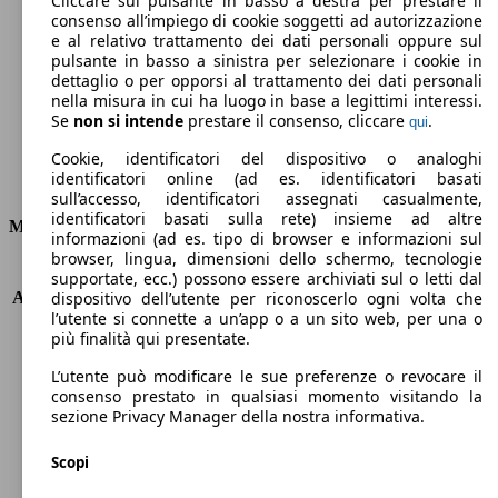
Cliccare sul pulsante in basso a destra per prestare il
consenso all’impiego di cookie soggetti ad autorizzazione
Emissioni di CO2 (combinato)*
e al relativo trattamento dei dati personali oppure sul
pulsante in basso a sinistra per selezionare i cookie in
dettaglio o per opporsi al trattamento dei dati personali
nella misura in cui ha luogo in base a legittimi interessi.
Se
non si intende
prestare il consenso, cliccare
.
qui
Ø 6.5 l/100km
Cookie, identificatori del dispositivo o analoghi
identificatori online (ad es. identificatori basati
Consumi
sull’accesso, identificatori assegnati casualmente,
identificatori basati sulla rete) insieme ad altre
Motore e Prestazioni
informazioni (ad es. tipo di browser e informazioni sul
browser, lingua, dimensioni dello schermo, tecnologie
KW (PS)
110 kW (150 PS)
supportate, ecc.) possono essere archiviati sul o letti dal
Accelerazione (0-100 km/h)
11.8s
dispositivo dell’utente per riconoscerlo ogni volta che
l’utente si connette a un’app o a un sito web, per una o
Velocità massima (km/h)
192 km/h
più finalità qui presentate.
Numero di marce
-
Coppia
198 nm
L’utente può modificare le sue preferenze o revocare il
Cilindrata
1995 ccm
consenso prestato in qualsiasi momento visitando la
sezione Privacy Manager della nostra informativa.
Carburante
GPL
Cilindri
4
Scopi
Trasmissione
Automatico
Tipo di trazione
Integrale