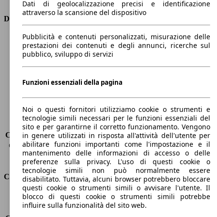
Dati di geolocalizzazione precisi e identificazione
attraverso la scansione del dispositivo
Dimensioni
Pubblicità e contenuti personalizzati, misurazione delle
Lunghezza
4600 mm
prestazioni dei contenuti e degli annunci, ricerche sul
Altezza
1740 mm
pubblico, sviluppo di servizi
Larghezza
1800 mm
Passo
2640 mm
Peso massimo
-
Funzioni essenziali della pagina
Carico massimo
-
Porte
5
Noi o questi fornitori utilizziamo cookie o strumenti e
Sedili
5
tecnologie simili necessari per le funzioni essenziali del
Carico sul tetto
-
sito e per garantirne il corretto funzionamento. Vengono
Capacità di traino (senza freni)
-
in genere utilizzati in risposta all'attività dell'utente per
abilitare funzioni importanti come l'impostazione e il
Capacità di traino (con freni)
2000 kg
mantenimento delle informazioni di accesso o delle
Volume del bagagliaio
500 - 1593 l
preferenze sulla privacy. L'uso di questi cookie o
tecnologie simili non può normalmente essere
Consumi
disabilitato. Tuttavia, alcuni browser potrebbero bloccare
questi cookie o strumenti simili o avvisare l'utente. Il
blocco di questi cookie o strumenti simili potrebbe
Emissioni di CO2*
150 g/km (komb.)
influire sulla funzionalità del sito web.
Consumo (urbano)
8.1 l/100km