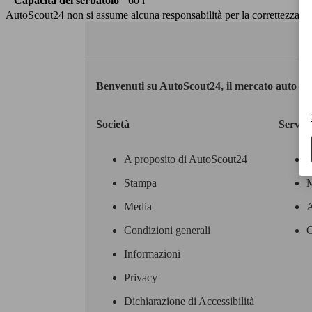
Capacità del serbatoio
60 l
AutoScout24 non si assume alcuna responsabilità per la correttezza dei
Benvenuti su AutoScout24, il mercato auto eu
Società
Servizi
A proposito di AutoScout24
Stampa
M
Media
A
Condizioni generali
C
Informazioni
Privacy
Dichiarazione di Accessibilità