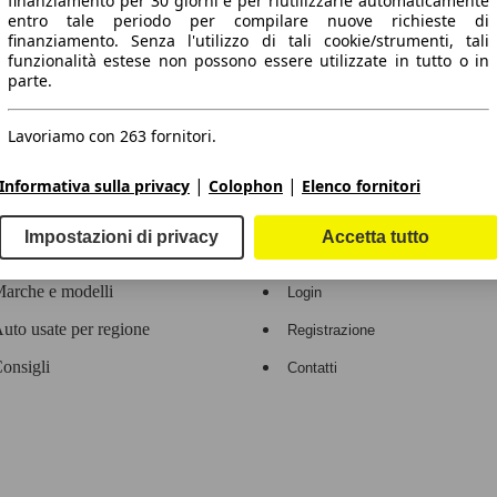
finanziamento per 30 giorni e per riutilizzarle automaticamente
entro tale periodo per compilare nuove richieste di
 dati.
finanziamento. Senza l'utilizzo di tali cookie/strumenti, tali
funzionalità estese non possono essere utilizzate in tutto o in
parte.
Lavoriamo con 263 fornitori.
ropeo.
|
|
Informativa sulla privacy
Colophon
Elenco fornitori
Area rivenditori
Impostazioni di privacy
Accetta tutto
Contatti
Servizi per i dealer
arche e modelli
Login
uto usate per regione
Registrazione
onsigli
Contatti