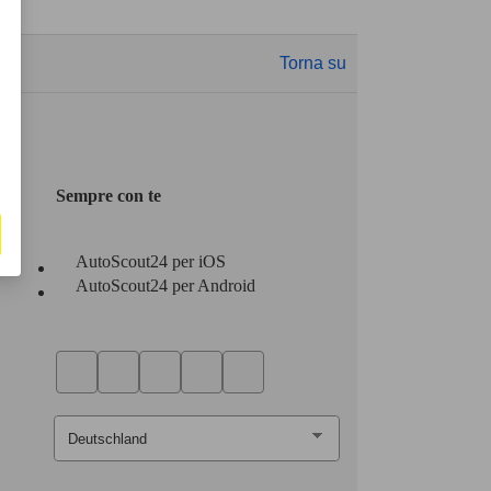
Torna su
Sempre con te
AutoScout24 per iOS
AutoScout24 per Android