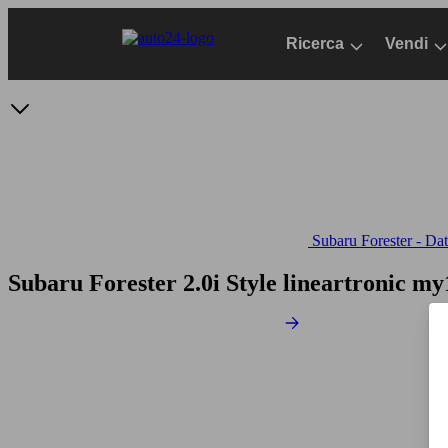
Passa
al
Ricerca
Vendi
contenuto
principale
Subaru Forester - Dati
Subaru Forester 2.0i Style lineartronic m