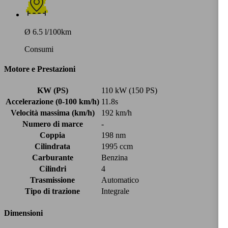
Ø 6.5 l/100km
Consumi
Motore e Prestazioni
KW (PS)
110 kW (150 PS)
Accelerazione (0-100 km/h)
11.8s
Velocità massima (km/h)
192 km/h
Numero di marce
-
Coppia
198 nm
Cilindrata
1995 ccm
Carburante
Benzina
Cilindri
4
Trasmissione
Automatico
Tipo di trazione
Integrale
Dimensioni