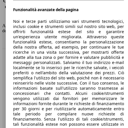
Consumo (extra-urbano)
6.0 l/100km
Consumo (combinato)*
6.9 l/100km
Funzionalità avanzate della pagina
Classe di emissione
Euro 6
Capacità del serbatoio
60 l
Noi e terze parti utilizziamo vari strumenti tecnologici,
AutoScout24 non si assume alcuna responsabilità per la correttezza
inclusi cookie e strumenti simili sul nostro sito web, per
dei dati.
offrirti funzionalità estese del sito e garantire
un'esperienza utente migliorata. Attraverso queste
Torna su
funzionalità estese, consentiamo la personalizzazione
della nostra offerta, ad esempio, per continuare le tue
ricerche in una visita successiva, per mostrarti offerte
adatte alla tua zona o per fornire e valutare pubblicità e
Benvenuti su AutoScout24, il mercato auto europeo.
messaggi personalizzati. Salviamo il tuo indirizzo e-mail
localmente se lo inserisci per le ricerche salvate, i veicoli
preferiti o nell'ambito della valutazione dei prezzi. Ciò
Società
semplifica l'utilizzo del sito web, poiché non è necessario
reinserirlo nelle visite successive. Con il tuo consenso, le
A proposito di AutoScout24
informazioni basate sull'utilizzo saranno trasmesse ai
concessionari che contatti. Alcuni cookie/strumenti
Stampa
vengono utilizzati dai fornitori per memorizzare le
informazioni fornite durante le richieste di finanziamento
Media
per 30 giorni e per riutilizzarle automaticamente entro
tale periodo per compilare nuove richieste di
Condizioni generali
finanziamento. Senza l'utilizzo di tali cookie/strumenti,
tali funzionalità estese non possono essere utilizzate in
Informazioni