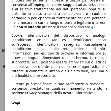
Cliccare sul pulsante in basso a destra per prestare il
consenso all’impiego di cookie soggetti ad autorizzazione
Emissioni di CO2 (combinato)*
e al relativo trattamento dei dati personali oppure sul
pulsante in basso a sinistra per selezionare i cookie in
dettaglio o per opporsi al trattamento dei dati personali
nella misura in cui ha luogo in base a legittimi interessi.
Se
non si intende
prestare il consenso, cliccare
.
qui
Ø 6.9 l/100km
Cookie, identificatori del dispositivo o analoghi
identificatori online (ad es. identificatori basati
Consumi
sull’accesso, identificatori assegnati casualmente,
identificatori basati sulla rete) insieme ad altre
Motore e Prestazioni
informazioni (ad es. tipo di browser e informazioni sul
browser, lingua, dimensioni dello schermo, tecnologie
KW (PS)
110 kW (150 PS)
supportate, ecc.) possono essere archiviati sul o letti dal
Accelerazione (0-100 km/h)
10.6s
dispositivo dell’utente per riconoscerlo ogni volta che
l’utente si connette a un’app o a un sito web, per una o
Velocità massima (km/h)
190 km/h
più finalità qui presentate.
Numero di marce
6
Coppia
198 nm
L’utente può modificare le sue preferenze o revocare il
Cilindrata
1995 ccm
consenso prestato in qualsiasi momento visitando la
sezione Privacy Manager della nostra informativa.
Carburante
Benzina
Cilindri
4
Scopi
Trasmissione
Manuale
Tipo di trazione
Integrale