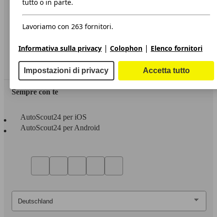
tutto o in parte.
Privacy
Lavoriamo con 263 fornitori.
Dichiarazione di Accessibilità
|
|
Informativa sulla privacy
Colophon
Elenco fornitori
Servizi
Area rivenditori
Impostazioni di privacy
Accetta tutto
Sempre con te
AutoScout24 per iOS
AutoScout24 per Android