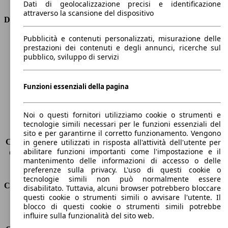
Dati di geolocalizzazione precisi e identificazione
attraverso la scansione del dispositivo
Dimensioni
Pubblicità e contenuti personalizzati, misurazione delle
Lunghezza
4600 mm
prestazioni dei contenuti e degli annunci, ricerche sul
Altezza
1740 mm
pubblico, sviluppo di servizi
Larghezza
1800 mm
Passo
2640 mm
Peso massimo
-
Funzioni essenziali della pagina
Carico massimo
-
Porte
5
Noi o questi fornitori utilizziamo cookie o strumenti e
Sedili
5
tecnologie simili necessari per le funzioni essenziali del
Carico sul tetto
-
sito e per garantirne il corretto funzionamento. Vengono
Capacità di traino (senza freni)
-
in genere utilizzati in risposta all'attività dell'utente per
abilitare funzioni importanti come l'impostazione e il
Capacità di traino (con freni)
1800 kg
mantenimento delle informazioni di accesso o delle
Volume del bagagliaio
500 - 1593 l
preferenze sulla privacy. L'uso di questi cookie o
tecnologie simili non può normalmente essere
Consumi
disabilitato. Tuttavia, alcuni browser potrebbero bloccare
questi cookie o strumenti simili o avvisare l'utente. Il
blocco di questi cookie o strumenti simili potrebbe
Emissioni di CO2*
160 g/km (komb.)
influire sulla funzionalità del sito web.
Consumo (urbano)
8.5 l/100km