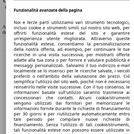
Consumo (extra-urbano)
5.5 l/100km
Consumo (combinato)*
6.5 l/100km
Funzionalità avanzate della pagina
Classe di emissione
Euro 6
Capacità del serbatoio
48 l
Noi e terze parti utilizziamo vari strumenti tecnologici,
AutoScout24 non si assume alcuna responsabilità per la correttezza
inclusi cookie e strumenti simili sul nostro sito web, per
dei dati.
offrirti funzionalità estese del sito e garantire
un'esperienza utente migliorata. Attraverso queste
Torna su
funzionalità estese, consentiamo la personalizzazione
della nostra offerta, ad esempio, per continuare le tue
ricerche in una visita successiva, per mostrarti offerte
adatte alla tua zona o per fornire e valutare pubblicità e
Benvenuti su AutoScout24, il mercato auto europeo.
messaggi personalizzati. Salviamo il tuo indirizzo e-mail
localmente se lo inserisci per le ricerche salvate, i veicoli
preferiti o nell'ambito della valutazione dei prezzi. Ciò
Società
semplifica l'utilizzo del sito web, poiché non è necessario
reinserirlo nelle visite successive. Con il tuo consenso, le
A proposito di AutoScout24
informazioni basate sull'utilizzo saranno trasmesse ai
concessionari che contatti. Alcuni cookie/strumenti
Stampa
vengono utilizzati dai fornitori per memorizzare le
informazioni fornite durante le richieste di finanziamento
Media
per 30 giorni e per riutilizzarle automaticamente entro
tale periodo per compilare nuove richieste di
Condizioni generali
finanziamento. Senza l'utilizzo di tali cookie/strumenti,
tali funzionalità estese non possono essere utilizzate in
Informazioni