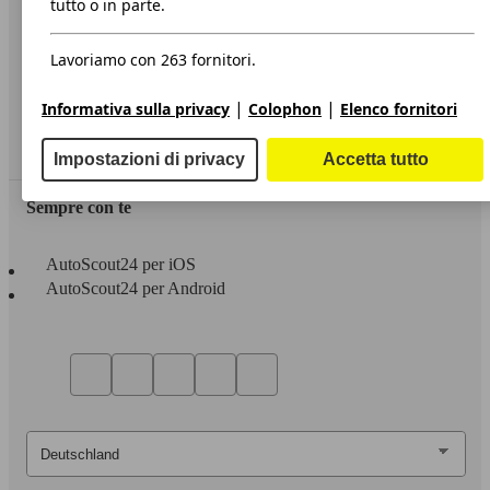
tutto o in parte.
Privacy
Lavoriamo con 263 fornitori.
Dichiarazione di Accessibilità
|
|
Informativa sulla privacy
Colophon
Elenco fornitori
Servizi
Area rivenditori
Impostazioni di privacy
Accetta tutto
Sempre con te
AutoScout24 per iOS
AutoScout24 per Android