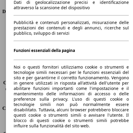
Dati di geolocalizzazione precisi e identificazione
attraverso la scansione del dispositivo
Dimensioni
Pubblicità e contenuti personalizzati, misurazione delle
Lunghezza
4600 mm
prestazioni dei contenuti e degli annunci, ricerche sul
Altezza
1740 mm
pubblico, sviluppo di servizi
Larghezza
1800 mm
Passo
2640 mm
Peso massimo
-
Funzioni essenziali della pagina
Carico massimo
-
Porte
5
Noi o questi fornitori utilizziamo cookie o strumenti e
Sedili
5
tecnologie simili necessari per le funzioni essenziali del
Carico sul tetto
-
sito e per garantirne il corretto funzionamento. Vengono
Capacità di traino (senza freni)
-
in genere utilizzati in risposta all'attività dell'utente per
abilitare funzioni importanti come l'impostazione e il
Capacità di traino (con freni)
2000 kg
mantenimento delle informazioni di accesso o delle
Volume del bagagliaio
500 - 1593 l
preferenze sulla privacy. L'uso di questi cookie o
tecnologie simili non può normalmente essere
Consumi
disabilitato. Tuttavia, alcuni browser potrebbero bloccare
questi cookie o strumenti simili o avvisare l'utente. Il
blocco di questi cookie o strumenti simili potrebbe
Emissioni di CO2*
150 g/km (komb.)
influire sulla funzionalità del sito web.
Consumo (urbano)
8.1 l/100km