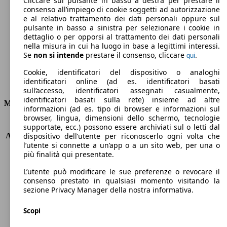
Cliccare sul pulsante in basso a destra per prestare il
consenso all’impiego di cookie soggetti ad autorizzazione
Emissioni di CO2 (combinato)*
e al relativo trattamento dei dati personali oppure sul
pulsante in basso a sinistra per selezionare i cookie in
dettaglio o per opporsi al trattamento dei dati personali
nella misura in cui ha luogo in base a legittimi interessi.
Se
non si intende
prestare il consenso, cliccare
.
qui
Ø 6.5 l/100km
Cookie, identificatori del dispositivo o analoghi
identificatori online (ad es. identificatori basati
Consumi
sull’accesso, identificatori assegnati casualmente,
identificatori basati sulla rete) insieme ad altre
Motore e Prestazioni
informazioni (ad es. tipo di browser e informazioni sul
browser, lingua, dimensioni dello schermo, tecnologie
KW (PS)
110 kW (150 PS)
supportate, ecc.) possono essere archiviati sul o letti dal
Accelerazione (0-100 km/h)
11.8s
dispositivo dell’utente per riconoscerlo ogni volta che
l’utente si connette a un’app o a un sito web, per una o
Velocità massima (km/h)
192 km/h
più finalità qui presentate.
Numero di marce
-
Coppia
198 nm
L’utente può modificare le sue preferenze o revocare il
Cilindrata
1995 ccm
consenso prestato in qualsiasi momento visitando la
sezione Privacy Manager della nostra informativa.
Carburante
GPL
Cilindri
4
Scopi
Trasmissione
Automatico
Tipo di trazione
Integrale