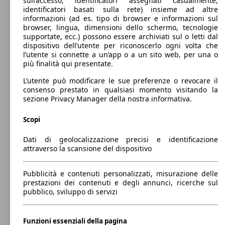
sull’accesso, identificatori assegnati casualmente,
Berlina
2013 - 2017
Suzuki
Swift 2013 Benzina
identificatori basati sulla rete) insieme ad altre
informazioni (ad es. tipo di browser e informazioni sul
Benzina
Dimensioni (L/l/A):
browser, lingua, dimensioni dello schermo, tecnologie
da 3850 x 1700 x 1510 mm
supportate, ecc.) possono essere archiviati sul o letti dal
Potenza:
dispositivo dell’utente per riconoscerlo ogni volta che
Model Version
66 - 100 KW (90 - 136 PS)
l’utente si connette a un’app o a un sito web, per una o
61 KW
Swift 1.2h Easy Top 2wd auto
Porte:
più finalità qui presentate.
(83 PS)
3 - 5
Sedili:
L’utente può modificare le sue preferenze o revocare il
Leistung
Ver
5
consenso prestato in qualsiasi momento visitando la
Bagagliaio:
sezione Privacy Manager della nostra informativa.
210 - 533 Litri
Capacità di traino:
Scopi
0 - 1000 kg
Mostra versioni
61 KW
Dati di geolocalizzazione precisi e identificazione
Swift 1.2h Easy Top 4wd allgrip
(83 PS)
attraverso la scansione del dispositivo
82 KW
Ø 4.
Swift 1.0 boosterjet Cool 2wd
Pubblicità e contenuti personalizzati, misurazione delle
(111 PS)
l/10
prestazioni dei contenuti e degli annunci, ricerche sul
pubblico, sviluppo di servizi
61 KW
Ø 3.
Swift 1.2h Top 2wd
Funzioni essenziali della pagina
(83 PS)
l/10