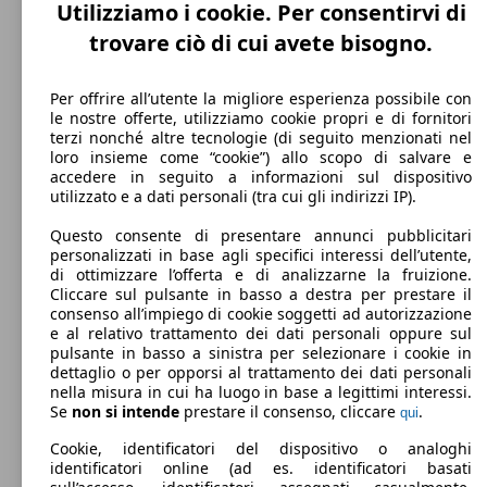
0 - 1000 kg
Utilizziamo i cookie. Per consentirvi di
Mostra versioni
trovare ciò di cui avete bisogno.
61 KW
Ø 3.
Per offrire all’utente la migliore esperienza possibile con
Swift 1.2h Cool 2wd
(83 PS)
l/10
le nostre offerte, utilizziamo cookie propri e di fornitori
terzi nonché altre tecnologie (di seguito menzionati nel
loro insieme come “cookie”) allo scopo di salvare e
accedere in seguito a informazioni sul dispositivo
utilizzato e a dati personali (tra cui gli indirizzi IP).
Questo consente di presentare annunci pubblicitari
personalizzati in base agli specifici interessi dell’utente,
61 KW
Ø 3.
Swift 1.2h Easy Cool 2wd
di ottimizzare l’offerta e di analizzarne la fruizione.
(83 PS)
l/10
Cliccare sul pulsante in basso a destra per prestare il
consenso all’impiego di cookie soggetti ad autorizzazione
e al relativo trattamento dei dati personali oppure sul
pulsante in basso a sinistra per selezionare i cookie in
dettaglio o per opporsi al trattamento dei dati personali
nella misura in cui ha luogo in base a legittimi interessi.
Se
non si intende
prestare il consenso, cliccare
.
qui
61 KW
Swift 1.2h Easy Top 2wd
Cookie, identificatori del dispositivo o analoghi
(83 PS)
identificatori online (ad es. identificatori basati