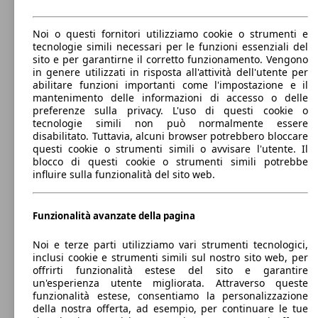
82 KW
Ø 4.
Noi o questi fornitori utilizziamo cookie o strumenti e
Swift 1.0 boosterjet Cool 2wd my19
(111 PS)
l/10
tecnologie simili necessari per le funzioni essenziali del
sito e per garantirne il corretto funzionamento. Vengono
in genere utilizzati in risposta all'attività dell'utente per
abilitare funzioni importanti come l'impostazione e il
61 KW
Ø 4.
mantenimento delle informazioni di accesso o delle
Swift 1.2h Top 2wd cvt
(83 PS)
l/10
preferenze sulla privacy. L'uso di questi cookie o
tecnologie simili non può normalmente essere
disabilitato. Tuttavia, alcuni browser potrebbero bloccare
82 KW
Ø 5.
Swift 1.0 boosterjet S 2wd auto
questi cookie o strumenti simili o avvisare l'utente. Il
(111 PS)
l/10
blocco di questi cookie o strumenti simili potrebbe
influire sulla funzionalità del sito web.
Berlina
2013 - 2016
Suzuki
Swift 2013 Diesel
61 KW
Ø 4.
Benzina
Dimensioni (L/l/A):
Swift 1.2h Top 4wd allgrip
Funzionalità avanzate della pagina
(83 PS)
l/10
da 3850 x 1700 x 1510 mm
Potenza:
Model Version
Noi e terze parti utilizziamo vari strumenti tecnologici,
55 KW (75 PS)
82 KW
Ø 5.
inclusi cookie e strumenti simili sul nostro sito web, per
Swift 1.0 boosterjet S 2wd auto my19
Porte:
(111 PS)
l/10
offrirti funzionalità estese del sito e garantire
3 - 5
un'esperienza utente migliorata. Attraverso queste
Sedili:
Leistung
Ver
funzionalità estese, consentiamo la personalizzazione
5
della nostra offerta, ad esempio, per continuare le tue
Bagagliaio: