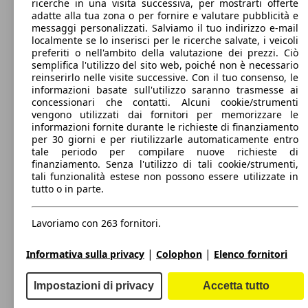
ricerche in una visita successiva, per mostrarti offerte
95 KW
Ø 4.
211 - 528 Litri
Swift 1.4h Sport 2wd
adatte alla tua zona o per fornire e valutare pubblicità e
(129 PS)
l/10
Capacità di traino:
messaggi personalizzati. Salviamo il tuo indirizzo e-mail
0 - 900 kg
localmente se lo inserisci per le ricerche salvate, i veicoli
Mostra versioni
66 KW
Ø 4.
Swift 1.2 dualjet Cool 2wd
preferiti o nell'ambito della valutazione dei prezzi. Ciò
(90 PS)
l/10
semplifica l'utilizzo del sito web, poiché non è necessario
reinserirlo nelle visite successive. Con il tuo consenso, le
69 KW
Ø 5.
informazioni basate sull'utilizzo saranno trasmesse ai
Swift 3p 1.2 vvt B-Easy
(94 PS)
l/10
concessionari che contatti. Alcuni cookie/strumenti
vengono utilizzati dai fornitori per memorizzare le
informazioni fornite durante le richieste di finanziamento
per 30 giorni e per riutilizzarle automaticamente entro
tale periodo per compilare nuove richieste di
66 KW
Ø 4.
Swift 1.2 dualjet Cool 2wd my19
finanziamento. Senza l'utilizzo di tali cookie/strumenti,
(90 PS)
l/10
tali funzionalità estese non possono essere utilizzate in
tutto o in parte.
69 KW
Ø 5.
Swift 3p 1.2 vvt B-Easy E6
(94 PS)
l/10
Lavoriamo con 263 fornitori.
|
|
Informativa sulla privacy
Colophon
Elenco fornitori
66 KW
Ø 4.
Swift 1.2 dualjet Cool Launch Edition 2wd
(90 PS)
l/10
Impostazioni di privacy
Accetta tutto
69 KW
Ø 5.