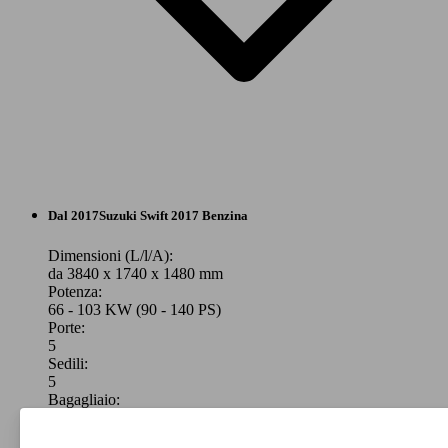
Berlina
Dal 2017
Suzuki
Swift 2017 Benzina
Elettrica/Benzina
Dimensioni (L/l/A):
da 3840 x 1740 x 1480 mm
Potenza:
Model Version
66 - 103 KW (90 - 140 PS)
Porte:
5
Sedili:
Leistung
Ver
5
Bagagliaio:
265 - 579 Litri
Capacità di traino: