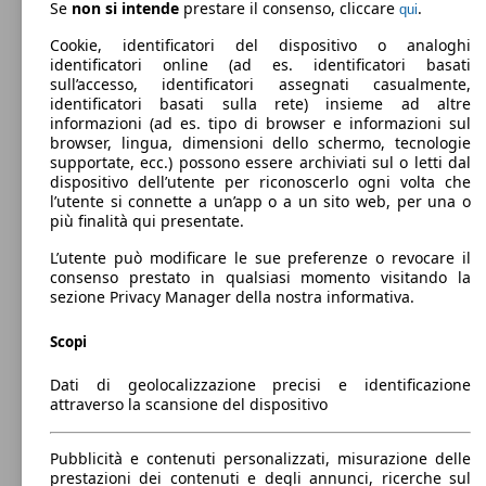
0 - 1200 kg
Se
non si intende
prestare il consenso, cliccare
.
qui
Mostra versioni
Cookie, identificatori del dispositivo o analoghi
identificatori online (ad es. identificatori basati
sull’accesso, identificatori assegnati casualmente,
82 KW
Ø 5.
Vitara 1.0 boosterjet Cool 2wd
identificatori basati sulla rete) insieme ad altre
(112 PS)
l/10
informazioni (ad es. tipo di browser e informazioni sul
browser, lingua, dimensioni dello schermo, tecnologie
supportate, ecc.) possono essere archiviati sul o letti dal
dispositivo dell’utente per riconoscerlo ogni volta che
l’utente si connette a un’app o a un sito web, per una o
più finalità qui presentate.
L’utente può modificare le sue preferenze o revocare il
82 KW
Ø 5.
Vitara 1.0 boosterjet Cool 2wd auto
consenso prestato in qualsiasi momento visitando la
(112 PS)
l/10
sezione Privacy Manager della nostra informativa.
Scopi
Dati di geolocalizzazione precisi e identificazione
attraverso la scansione del dispositivo
82 KW
Ø 5.
Vitara 1.0 boosterjet Cool 4wd allgrip
(112 PS)
l/10
Pubblicità e contenuti personalizzati, misurazione delle
prestazioni dei contenuti e degli annunci, ricerche sul