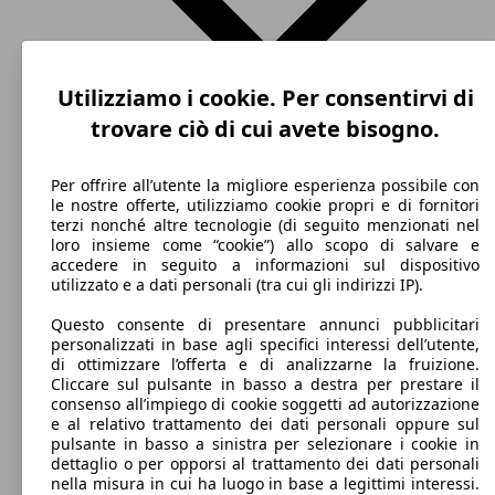
Utilizziamo i cookie. Per consentirvi di
trovare ciò di cui avete bisogno.
Per offrire all’utente la migliore esperienza possibile con
le nostre offerte, utilizziamo cookie propri e di fornitori
terzi nonché altre tecnologie (di seguito menzionati nel
SUV/Fuoristrada/Pick-up
Dal 2015
Suzuki
Vitara 2015 Benzina
loro insieme come “cookie”) allo scopo di salvare e
accedere in seguito a informazioni sul dispositivo
Benzina
Dimensioni (L/l/A):
utilizzato e a dati personali (tra cui gli indirizzi IP).
da 4180 x 1780 x 1610 mm
Potenza:
Questo consente di presentare annunci pubblicitari
Model Version
88 - 103 KW (120 - 140 PS)
personalizzati in base agli specifici interessi dell’utente,
Porte:
di ottimizzare l’offerta e di analizzarne la fruizione.
5
Cliccare sul pulsante in basso a destra per prestare il
Sedili:
consenso all’impiego di cookie soggetti ad autorizzazione
Leistung
Ver
5
e al relativo trattamento dei dati personali oppure sul
Bagagliaio:
pulsante in basso a sinistra per selezionare i cookie in
375 - 1170 Litri
dettaglio o per opporsi al trattamento dei dati personali
Capacità di traino:
nella misura in cui ha luogo in base a legittimi interessi.