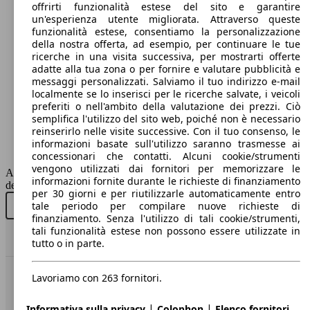
offrirti funzionalità estese del sito e garantire
un'esperienza utente migliorata. Attraverso queste
103 KW
Ø 5.
funzionalità estese, consentiamo la personalizzazione
Vitara 1.4 boosterjet S s&s 4wd allgrip auto
(140 PS)
l/10
della nostra offerta, ad esempio, per continuare le tue
ricerche in una visita successiva, per mostrarti offerte
adatte alla tua zona o per fornire e valutare pubblicità e
messaggi personalizzati. Salviamo il tuo indirizzo e-mail
localmente se lo inserisci per le ricerche salvate, i veicoli
82 KW
Ø 5.
Vitara 1.0 boosterjet Starview 2wd
preferiti o nell'ambito della valutazione dei prezzi. Ciò
(112 PS)
l/10
semplifica l'utilizzo del sito web, poiché non è necessario
reinserirlo nelle visite successive. Con il tuo consenso, le
103 KW
Ø 5.
Vitara 1.4 boosterjet XT s&s 4wd allgrip
informazioni basate sull'utilizzo saranno trasmesse ai
(140 PS)
l/10
concessionari che contatti. Alcuni cookie/strumenti
vengono utilizzati dai fornitori per memorizzare le
AutoScout24 non si assume alcuna responsabilità per la correttezza
SUV/Fuoristrada/Pick-up
informazioni fornite durante le richieste di finanziamento
dei dati.
per 30 giorni e per riutilizzarle automaticamente entro
82 KW
Ø 5.
Diesel
tale periodo per compilare nuove richieste di
Acquista nuovo
Acquista usato
Vitara 1.0 boosterjet Starview 2wd auto
(112 PS)
l/10
finanziamento. Senza l'utilizzo di tali cookie/strumenti,
tali funzionalità estese non possono essere utilizzate in
Model Version
Torna su
tutto o in parte.
103 KW
Ø 5.
Vitara 1.4 boosterjet XT s&s 4wd allgrip auto
(140 PS)
l/10
Lavoriamo con 263 fornitori.
Benvenuti su AutoScout24, il mercato auto europeo.
Leistung
Ver
|
|
Informativa sulla privacy
Colophon
Elenco fornitori