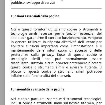
SUV/Fuoristrada/Pick-up
pubblico, sviluppo di servizi
Dal 2015
Suzuki
Vitara 2015 Diesel
Benzina
Dimensioni (L/l/A):
Funzioni essenziali della pagina
da 4180 x 1780 x 1610 mm
Potenza:
Model Version
88 KW (120 PS)
82 KW
Ø 6.
Vitara 1.0 boosterjet Cool 4wd allgrip auto
Porte:
Noi o questi fornitori utilizziamo cookie o strumenti e
(112 PS)
l/10
5
tecnologie simili necessari per le funzioni essenziali del
Sedili:
sito e per garantirne il corretto funzionamento. Vengono
Leistung
Ver
5
in genere utilizzati in risposta all'attività dell'utente per
Bagagliaio:
abilitare funzioni importanti come l'impostazione e il
375 - 1120 Litri
mantenimento delle informazioni di accesso o delle
Capacità di traino:
preferenze sulla privacy. L'uso di questi cookie o
0 - 1500 kg
tecnologie simili non può normalmente essere
Mostra versioni
disabilitato. Tuttavia, alcuni browser potrebbero bloccare
82 KW
Ø 5.
Vitara 1.0 boosterjet Katana 2wd
questi cookie o strumenti simili o avvisare l'utente. Il
(112 PS)
l/10
blocco di questi cookie o strumenti simili potrebbe
influire sulla funzionalità del sito web.
103 KW
Ø 5.
Vitara 1.4 boosterjet S s&s 4wd allgrip
(140 PS)
l/10
Funzionalità avanzate della pagina
Noi e terze parti utilizziamo vari strumenti tecnologici,
82 KW
Ø 5.
Vitara 1.0 boosterjet Katana 4wd allgrip
inclusi cookie e strumenti simili sul nostro sito web, per
(112 PS)
l/10