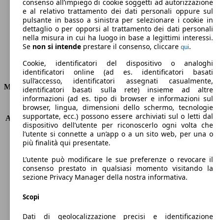
Emissioni di CO2 (combinato)*
consenso all’impiego di cookie soggetti ad autorizzazione
e al relativo trattamento dei dati personali oppure sul
pulsante in basso a sinistra per selezionare i cookie in
dettaglio o per opporsi al trattamento dei dati personali
nella misura in cui ha luogo in base a legittimi interessi.
Se
non si intende
prestare il consenso, cliccare
.
qui
Ø 4.6 l/100km
Cookie, identificatori del dispositivo o analoghi
Consumi
identificatori online (ad es. identificatori basati
sull’accesso, identificatori assegnati casualmente,
Motore e Prestazioni
identificatori basati sulla rete) insieme ad altre
informazioni (ad es. tipo di browser e informazioni sul
browser, lingua, dimensioni dello schermo, tecnologie
KW (PS)
85 kW (116 PS)
supportate, ecc.) possono essere archiviati sul o letti dal
Accelerazione (0-100 km/h)
10.5s
dispositivo dell’utente per riconoscerlo ogni volta che
Velocità massima (km/h)
195 km/h
l’utente si connette a un’app o a un sito web, per una o
Numero di marce
-
più finalità qui presentate.
Coppia
185 nm
L’utente può modificare le sue preferenze o revocare il
Cilindrata
1197 ccm
consenso prestato in qualsiasi momento visitando la
Carburante
Benzina
sezione Privacy Manager della nostra informativa.
Cilindri
4
Trasmissione
Automatico
Scopi
Tipo di trazione
trazione anteriore
Dati di geolocalizzazione precisi e identificazione