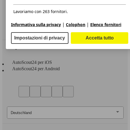
Privacy
Dichiarazione di Accessibilità
Lavoriamo con 263 fornitori.
Servizi
|
|
Informativa sulla privacy
Colophon
Elenco fornitori
Area rivenditori
Impostazioni di privacy
Accetta tutto
Sempre con te
AutoScout24 per iOS
AutoScout24 per Android