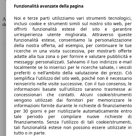
Funzionalità avanzate della pagina
Classe di emissione
Euro 6
Capacità del serbatoio
50 l
Noi e terze parti utilizziamo vari strumenti tecnologici,
AutoScout24 non si assume alcuna responsabilità per la correttezza
inclusi cookie e strumenti simili sul nostro sito web, per
dei dati.
offrirti funzionalità estese del sito e garantire
un'esperienza utente migliorata. Attraverso queste
Torna su
funzionalità estese, consentiamo la personalizzazione
della nostra offerta, ad esempio, per continuare le tue
ricerche in una visita successiva, per mostrarti offerte
Benvenuti su AutoScout24, il mercato auto europeo.
adatte alla tua zona o per fornire e valutare pubblicità e
messaggi personalizzati. Salviamo il tuo indirizzo e-mail
localmente se lo inserisci per le ricerche salvate, i veicoli
Società
preferiti o nell'ambito della valutazione dei prezzi. Ciò
semplifica l'utilizzo del sito web, poiché non è necessario
reinserirlo nelle visite successive. Con il tuo consenso, le
A proposito di AutoScout24
informazioni basate sull'utilizzo saranno trasmesse ai
concessionari che contatti. Alcuni cookie/strumenti
Stampa
vengono utilizzati dai fornitori per memorizzare le
informazioni fornite durante le richieste di finanziamento
Media
per 30 giorni e per riutilizzarle automaticamente entro
Condizioni generali
tale periodo per compilare nuove richieste di
finanziamento. Senza l'utilizzo di tali cookie/strumenti,
Informazioni
tali funzionalità estese non possono essere utilizzate in
tutto o in parte.