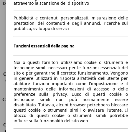
attraverso la scansione del dispositivo
Dimensioni
Lunghezza
4330 mm
Pubblicità e contenuti personalizzati, misurazione delle
Altezza
1480 mm
prestazioni dei contenuti e degli annunci, ricerche sul
pubblico, sviluppo di servizi
Larghezza
1760 mm
Passo
2600 mm
Peso massimo
1845 kg
Funzioni essenziali della pagina
Carico massimo
565 kg
Porte
5
Sedili
5
Noi o questi fornitori utilizziamo cookie o strumenti e
tecnologie simili necessari per le funzioni essenziali del
Carico sul tetto
-
sito e per garantirne il corretto funzionamento. Vengono
Capacità di traino (senza freni)
-
in genere utilizzati in risposta all'attività dell'utente per
Capacità di traino (con freni)
1300 kg
abilitare funzioni importanti come l'impostazione e il
Volume del bagagliaio
360 - 1200 l
mantenimento delle informazioni di accesso o delle
preferenze sulla privacy. L'uso di questi cookie o
tecnologie simili non può normalmente essere
Consumi
disabilitato. Tuttavia, alcuni browser potrebbero bloccare
questi cookie o strumenti simili o avvisare l'utente. Il
Emissioni di CO2*
106 g/km (komb.)
blocco di questi cookie o strumenti simili potrebbe
Consumo (urbano)
5.4 l/100km
influire sulla funzionalità del sito web.
Consumo (extra-urbano)
4.0 l/100km
Consumo (combinato)*
4.6 l/100km