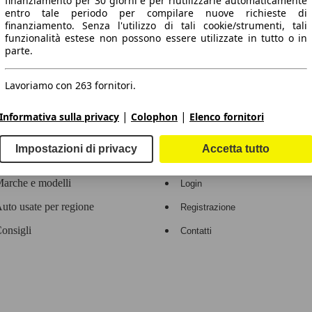
finanziamento per 30 giorni e per riutilizzarle automaticamente
entro tale periodo per compilare nuove richieste di
 dati.
finanziamento. Senza l'utilizzo di tali cookie/strumenti, tali
funzionalità estese non possono essere utilizzate in tutto o in
parte.
Lavoriamo con 263 fornitori.
ropeo.
|
|
Informativa sulla privacy
Colophon
Elenco fornitori
Area rivenditori
Impostazioni di privacy
Accetta tutto
Contatti
Servizi per i dealer
arche e modelli
Login
uto usate per regione
Registrazione
onsigli
Contatti