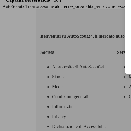
Capacità del serbatoio
50 l
AutoScout24 non si assume alcuna responsabilità per la correttezza dei
Benvenuti su AutoScout24, il mercato auto eu
Società
Servizi
A proposito di AutoScout24
Stampa
M
Media
A
Condizioni generali
C
Informazioni
Privacy
Dichiarazione di Accessibilità