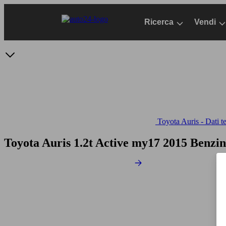
Passa
al
Ricerca
Vendi
contenuto
principale
Toyota Auris - Dati t
Toyota Auris 1.2t Active my17
2015 Benzin