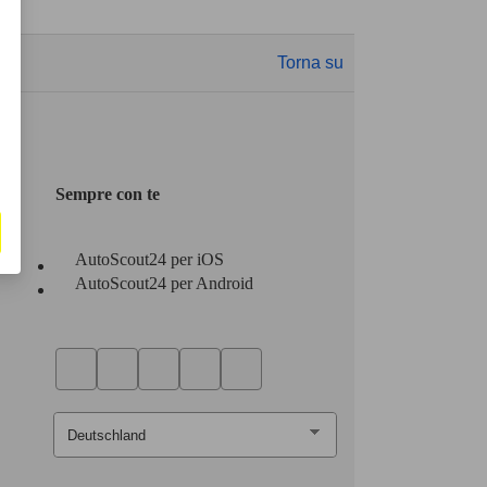
Torna su
Sempre con te
AutoScout24 per iOS
AutoScout24 per Android