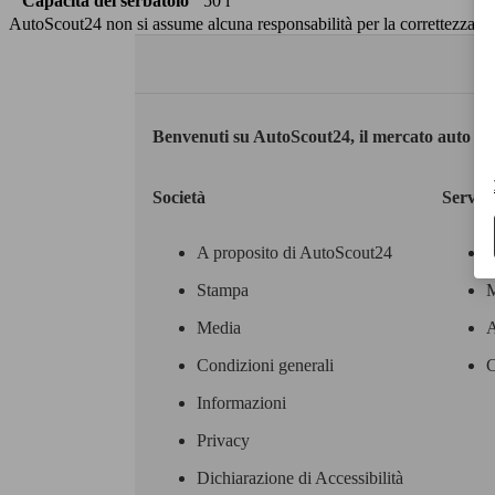
Capacità del serbatoio
50 l
AutoScout24 non si assume alcuna responsabilità per la correttezza dei
Benvenuti su AutoScout24, il mercato auto eu
Società
Servizi
A proposito di AutoScout24
Stampa
M
Media
A
Condizioni generali
C
Informazioni
Privacy
Dichiarazione di Accessibilità