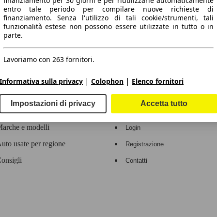
finanziamento per 30 giorni e per riutilizzarle automaticamente
entro tale periodo per compilare nuove richieste di
 dati.
finanziamento. Senza l'utilizzo di tali cookie/strumenti, tali
funzionalità estese non possono essere utilizzate in tutto o in
parte.
Lavoriamo con 263 fornitori.
ropeo.
|
|
Informativa sulla privacy
Colophon
Elenco fornitori
Area rivenditori
Impostazioni di privacy
Accetta tutto
Contatti
Servizi per i dealer
arche e modelli
Login
uto usate per regione
Registrazione
onsigli
Contatti