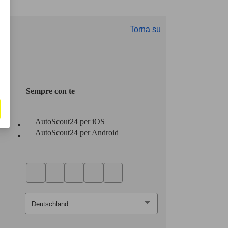
Torna su
Sempre con te
AutoScout24 per iOS
AutoScout24 per Android