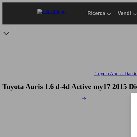
Passa
al
Ricerca
Vendi
contenuto
principale
Toyota Auris - Dati t
Toyota Auris 1.6 d-4d Active my17
2015 Di