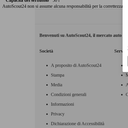
Capacità del serbatoio
50 l
AutoScout24 non si assume alcuna responsabilità per la correttezza dei
Benvenuti su AutoScout24, il mercato auto eu
Società
Servizi
A proposito di AutoScout24
Stampa
M
Media
A
Condizioni generali
C
Informazioni
Privacy
Dichiarazione di Accessibilità