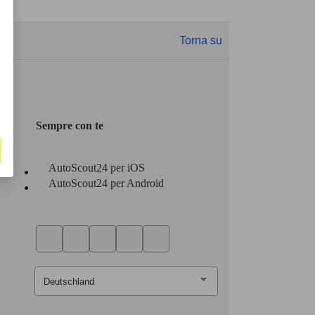
Torna su
Sempre con te
AutoScout24 per iOS
AutoScout24 per Android