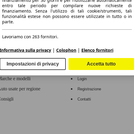
finanziamento per 30 giorni e per riutilizzarle automaticamente
entro tale periodo per compilare nuove richieste di
 dati.
finanziamento. Senza l'utilizzo di tali cookie/strumenti, tali
funzionalità estese non possono essere utilizzate in tutto o in
parte.
Lavoriamo con 263 fornitori.
ropeo.
|
|
Informativa sulla privacy
Colophon
Elenco fornitori
Area rivenditori
Impostazioni di privacy
Accetta tutto
Contatti
Servizi per i dealer
arche e modelli
Login
uto usate per regione
Registrazione
onsigli
Contatti