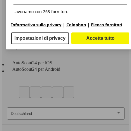
Privacy
Dichiarazione di Accessibilità
Lavoriamo con 263 fornitori.
Servizi
|
|
Informativa sulla privacy
Colophon
Elenco fornitori
Area rivenditori
Impostazioni di privacy
Accetta tutto
Sempre con te
AutoScout24 per iOS
AutoScout24 per Android