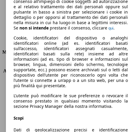
Emissioni di CO2 (combinato)*
consenso all’impiego di cookie soggetti ad autorizzazione
e al relativo trattamento dei dati personali oppure sul
pulsante in basso a sinistra per selezionare i cookie in
dettaglio o per opporsi al trattamento dei dati personali
nella misura in cui ha luogo in base a legittimi interessi.
Se
non si intende
prestare il consenso, cliccare
.
qui
Ø 4.3 l/100km
Cookie, identificatori del dispositivo o analoghi
Consumi
identificatori online (ad es. identificatori basati
sull’accesso, identificatori assegnati casualmente,
Motore e Prestazioni
identificatori basati sulla rete) insieme ad altre
informazioni (ad es. tipo di browser e informazioni sul
browser, lingua, dimensioni dello schermo, tecnologie
KW (PS)
82 kW (112 PS)
supportate, ecc.) possono essere archiviati sul o letti dal
Accelerazione (0-100 km/h)
10.9s
dispositivo dell’utente per riconoscerlo ogni volta che
Velocità massima (km/h)
195 km/h
l’utente si connette a un’app o a un sito web, per una o
Numero di marce
6
più finalità qui presentate.
Coppia
270 nm
L’utente può modificare le sue preferenze o revocare il
Cilindrata
1598 ccm
consenso prestato in qualsiasi momento visitando la
Carburante
Diesel
sezione Privacy Manager della nostra informativa.
Cilindri
4
Trasmissione
Manuale
Scopi
Tipo di trazione
trazione anteriore
Dati di geolocalizzazione precisi e identificazione