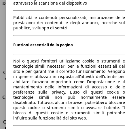
attraverso la scansione del dispositivo
Dimensioni
Lunghezza
4330 mm
Pubblicità e contenuti personalizzati, misurazione delle
Altezza
1490 mm
prestazioni dei contenuti e degli annunci, ricerche sul
pubblico, sviluppo di servizi
Larghezza
1760 mm
Passo
2600 mm
Peso massimo
1890 kg
Funzioni essenziali della pagina
Carico massimo
520 kg
Porte
5
Sedili
5
Noi o questi fornitori utilizziamo cookie o strumenti e
tecnologie simili necessari per le funzioni essenziali del
Carico sul tetto
-
sito e per garantirne il corretto funzionamento. Vengono
Capacità di traino (senza freni)
-
in genere utilizzati in risposta all'attività dell'utente per
Capacità di traino (con freni)
1300 kg
abilitare funzioni importanti come l'impostazione e il
Volume del bagagliaio
360 - 1200 l
mantenimento delle informazioni di accesso o delle
preferenze sulla privacy. L'uso di questi cookie o
tecnologie simili non può normalmente essere
Consumi
disabilitato. Tuttavia, alcuni browser potrebbero bloccare
questi cookie o strumenti simili o avvisare l'utente. Il
Emissioni di CO2*
110 g/km (komb.)
blocco di questi cookie o strumenti simili potrebbe
Consumo (urbano)
5.1 l/100km
influire sulla funzionalità del sito web.
Consumo (extra-urbano)
3.8 l/100km
Consumo (combinato)*
4.3 l/100km