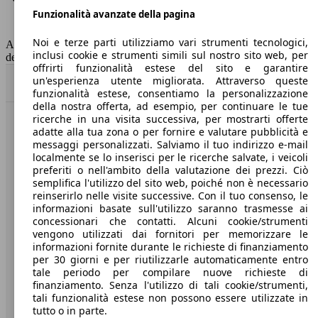
Funzionalità avanzate della pagina
Classe di emissione
Euro 6
Capacità del serbatoio
50 l
Noi e terze parti utilizziamo vari strumenti tecnologici,
AutoScout24 non si assume alcuna responsabilità per la correttezza
inclusi cookie e strumenti simili sul nostro sito web, per
dei dati.
offrirti funzionalità estese del sito e garantire
un'esperienza utente migliorata. Attraverso queste
Torna su
funzionalità estese, consentiamo la personalizzazione
della nostra offerta, ad esempio, per continuare le tue
ricerche in una visita successiva, per mostrarti offerte
Benvenuti su AutoScout24, il mercato auto europeo.
adatte alla tua zona o per fornire e valutare pubblicità e
messaggi personalizzati. Salviamo il tuo indirizzo e-mail
localmente se lo inserisci per le ricerche salvate, i veicoli
Società
preferiti o nell'ambito della valutazione dei prezzi. Ciò
semplifica l'utilizzo del sito web, poiché non è necessario
reinserirlo nelle visite successive. Con il tuo consenso, le
A proposito di AutoScout24
informazioni basate sull'utilizzo saranno trasmesse ai
concessionari che contatti. Alcuni cookie/strumenti
Stampa
vengono utilizzati dai fornitori per memorizzare le
informazioni fornite durante le richieste di finanziamento
Media
per 30 giorni e per riutilizzarle automaticamente entro
Condizioni generali
tale periodo per compilare nuove richieste di
finanziamento. Senza l'utilizzo di tali cookie/strumenti,
Informazioni
tali funzionalità estese non possono essere utilizzate in
tutto o in parte.