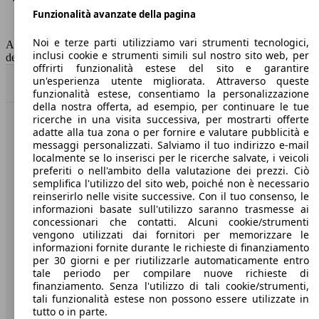
Funzionalità avanzate della pagina
Classe di emissione
Euro 6
Capacità del serbatoio
50 l
Noi e terze parti utilizziamo vari strumenti tecnologici,
AutoScout24 non si assume alcuna responsabilità per la correttezza
inclusi cookie e strumenti simili sul nostro sito web, per
dei dati.
offrirti funzionalità estese del sito e garantire
un'esperienza utente migliorata. Attraverso queste
Torna su
funzionalità estese, consentiamo la personalizzazione
della nostra offerta, ad esempio, per continuare le tue
ricerche in una visita successiva, per mostrarti offerte
Benvenuti su AutoScout24, il mercato auto europeo.
adatte alla tua zona o per fornire e valutare pubblicità e
messaggi personalizzati. Salviamo il tuo indirizzo e-mail
localmente se lo inserisci per le ricerche salvate, i veicoli
Società
preferiti o nell'ambito della valutazione dei prezzi. Ciò
semplifica l'utilizzo del sito web, poiché non è necessario
reinserirlo nelle visite successive. Con il tuo consenso, le
A proposito di AutoScout24
informazioni basate sull'utilizzo saranno trasmesse ai
concessionari che contatti. Alcuni cookie/strumenti
Stampa
vengono utilizzati dai fornitori per memorizzare le
informazioni fornite durante le richieste di finanziamento
Media
per 30 giorni e per riutilizzarle automaticamente entro
Condizioni generali
tale periodo per compilare nuove richieste di
finanziamento. Senza l'utilizzo di tali cookie/strumenti,
Informazioni
tali funzionalità estese non possono essere utilizzate in
tutto o in parte.