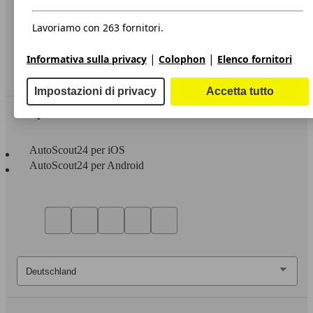
Privacy
Dichiarazione di Accessibilità
Lavoriamo con 263 fornitori.
Servizi
|
|
Informativa sulla privacy
Colophon
Elenco fornitori
Area rivenditori
Impostazioni di privacy
Accetta tutto
Sempre con te
AutoScout24 per iOS
AutoScout24 per Android