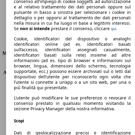
Emissioni di CO2 (combinato)*
consenso all’impiego di cookie soggetti ad autorizzazione
e al relativo trattamento dei dati personali oppure sul
pulsante in basso a sinistra per selezionare i cookie in
dettaglio o per opporsi al trattamento dei dati personali
nella misura in cui ha luogo in base a legittimi interessi.
Se
non si intende
prestare il consenso, cliccare
.
qui
Ø 4.3 l/100km
Cookie, identificatori del dispositivo o analoghi
Consumi
identificatori online (ad es. identificatori basati
sull’accesso, identificatori assegnati casualmente,
Motore e Prestazioni
identificatori basati sulla rete) insieme ad altre
informazioni (ad es. tipo di browser e informazioni sul
browser, lingua, dimensioni dello schermo, tecnologie
KW (PS)
82 kW (112 PS)
supportate, ecc.) possono essere archiviati sul o letti dal
Accelerazione (0-100 km/h)
10.9s
dispositivo dell’utente per riconoscerlo ogni volta che
Velocità massima (km/h)
195 km/h
l’utente si connette a un’app o a un sito web, per una o
Numero di marce
6
più finalità qui presentate.
Coppia
270 nm
L’utente può modificare le sue preferenze o revocare il
Cilindrata
1598 ccm
consenso prestato in qualsiasi momento visitando la
Carburante
Diesel
sezione Privacy Manager della nostra informativa.
Cilindri
4
Trasmissione
Manuale
Scopi
Tipo di trazione
trazione anteriore
Dati di geolocalizzazione precisi e identificazione