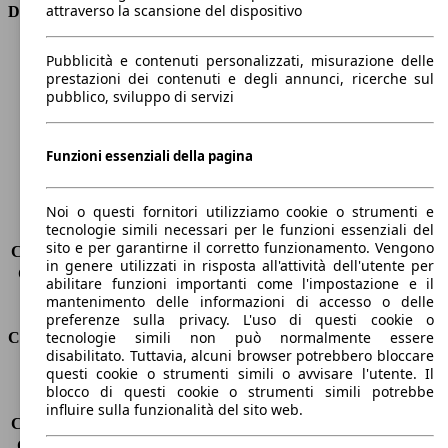
attraverso la scansione del dispositivo
Dimensioni
Lunghezza
4330 mm
Pubblicità e contenuti personalizzati, misurazione delle
Altezza
1480 mm
prestazioni dei contenuti e degli annunci, ricerche sul
pubblico, sviluppo di servizi
Larghezza
1760 mm
Passo
2600 mm
Peso massimo
1890 kg
Funzioni essenziali della pagina
Carico massimo
520 kg
Porte
5
Sedili
5
Noi o questi fornitori utilizziamo cookie o strumenti e
tecnologie simili necessari per le funzioni essenziali del
Carico sul tetto
-
sito e per garantirne il corretto funzionamento. Vengono
Capacità di traino (senza freni)
-
in genere utilizzati in risposta all'attività dell'utente per
Capacità di traino (con freni)
1300 kg
abilitare funzioni importanti come l'impostazione e il
Volume del bagagliaio
360 - 1200 l
mantenimento delle informazioni di accesso o delle
preferenze sulla privacy. L'uso di questi cookie o
tecnologie simili non può normalmente essere
Consumi
disabilitato. Tuttavia, alcuni browser potrebbero bloccare
questi cookie o strumenti simili o avvisare l'utente. Il
Emissioni di CO2*
110 g/km (komb.)
blocco di questi cookie o strumenti simili potrebbe
Consumo (urbano)
5.1 l/100km
influire sulla funzionalità del sito web.
Consumo (extra-urbano)
3.8 l/100km
Consumo (combinato)*
4.3 l/100km