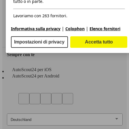
tutto o in parte.
Privacy
Lavoriamo con 263 fornitori.
Dichiarazione di Accessibilità
|
|
Informativa sulla privacy
Colophon
Elenco fornitori
Servizi
Area rivenditori
Impostazioni di privacy
Accetta tutto
Sempre con te
AutoScout24 per iOS
AutoScout24 per Android