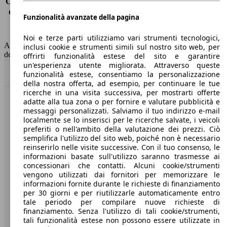
Consumo (extra-urbano)
3.5 l/100km
Consumo (combinato)*
3.6 l/100km
Funzionalità avanzate della pagina
Classe di emissione
Euro 6
Capacità del serbatoio
45 l
Noi e terze parti utilizziamo vari strumenti tecnologici,
AutoScout24 non si assume alcuna responsabilità per la correttezza
inclusi cookie e strumenti simili sul nostro sito web, per
dei dati.
offrirti funzionalità estese del sito e garantire
un'esperienza utente migliorata. Attraverso queste
Torna su
funzionalità estese, consentiamo la personalizzazione
della nostra offerta, ad esempio, per continuare le tue
ricerche in una visita successiva, per mostrarti offerte
adatte alla tua zona o per fornire e valutare pubblicità e
Benvenuti su AutoScout24, il mercato auto europeo.
messaggi personalizzati. Salviamo il tuo indirizzo e-mail
localmente se lo inserisci per le ricerche salvate, i veicoli
preferiti o nell'ambito della valutazione dei prezzi. Ciò
Società
semplifica l'utilizzo del sito web, poiché non è necessario
reinserirlo nelle visite successive. Con il tuo consenso, le
A proposito di AutoScout24
informazioni basate sull'utilizzo saranno trasmesse ai
concessionari che contatti. Alcuni cookie/strumenti
Stampa
vengono utilizzati dai fornitori per memorizzare le
informazioni fornite durante le richieste di finanziamento
Media
per 30 giorni e per riutilizzarle automaticamente entro
tale periodo per compilare nuove richieste di
Condizioni generali
finanziamento. Senza l'utilizzo di tali cookie/strumenti,
tali funzionalità estese non possono essere utilizzate in
Informazioni