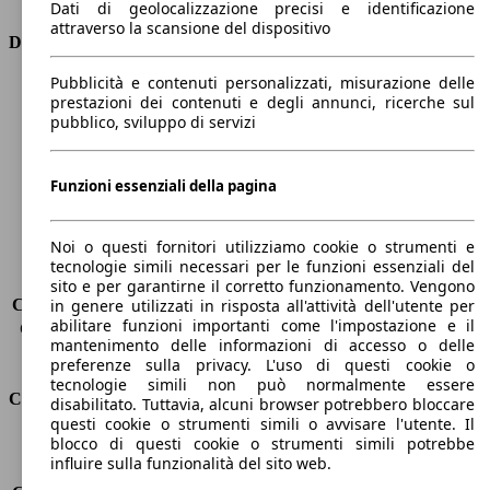
Dati di geolocalizzazione precisi e identificazione
attraverso la scansione del dispositivo
Dimensioni
Pubblicità e contenuti personalizzati, misurazione delle
Lunghezza
4330 mm
prestazioni dei contenuti e degli annunci, ricerche sul
Altezza
1480 mm
pubblico, sviluppo di servizi
Larghezza
1760 mm
Passo
2600 mm
Peso massimo
1815 kg
Funzioni essenziali della pagina
Carico massimo
430 kg
Porte
5
Noi o questi fornitori utilizziamo cookie o strumenti e
Sedili
5
tecnologie simili necessari per le funzioni essenziali del
Carico sul tetto
-
sito e per garantirne il corretto funzionamento. Vengono
Capacità di traino (senza freni)
-
in genere utilizzati in risposta all'attività dell'utente per
abilitare funzioni importanti come l'impostazione e il
Capacità di traino (con freni)
385 kg
mantenimento delle informazioni di accesso o delle
Volume del bagagliaio
360 - 1200 l
preferenze sulla privacy. L'uso di questi cookie o
tecnologie simili non può normalmente essere
Consumi
disabilitato. Tuttavia, alcuni browser potrebbero bloccare
questi cookie o strumenti simili o avvisare l'utente. Il
blocco di questi cookie o strumenti simili potrebbe
Emissioni di CO2*
82 g/km (komb.)
influire sulla funzionalità del sito web.
Consumo (urbano)
3.5 l/100km