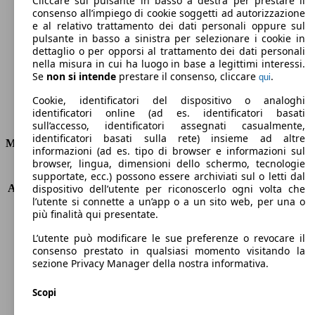
Cliccare sul pulsante in basso a destra per prestare il
consenso all’impiego di cookie soggetti ad autorizzazione
Emissioni di CO2 (combinato)*
e al relativo trattamento dei dati personali oppure sul
pulsante in basso a sinistra per selezionare i cookie in
dettaglio o per opporsi al trattamento dei dati personali
nella misura in cui ha luogo in base a legittimi interessi.
Se
non si intende
prestare il consenso, cliccare
.
qui
Ø 3.6 l/100km
Cookie, identificatori del dispositivo o analoghi
identificatori online (ad es. identificatori basati
Consumi
sull’accesso, identificatori assegnati casualmente,
identificatori basati sulla rete) insieme ad altre
Motore e Prestazioni
informazioni (ad es. tipo di browser e informazioni sul
browser, lingua, dimensioni dello schermo, tecnologie
KW (PS)
73 kW (99 PS)
supportate, ecc.) possono essere archiviati sul o letti dal
Accelerazione (0-100 km/h)
10.9s
dispositivo dell’utente per riconoscerlo ogni volta che
l’utente si connette a un’app o a un sito web, per una o
Velocità massima (km/h)
180 km/h
più finalità qui presentate.
Numero di marce
-
Coppia
142 nm
L’utente può modificare le sue preferenze o revocare il
Cilindrata
1798 ccm
consenso prestato in qualsiasi momento visitando la
sezione Privacy Manager della nostra informativa.
Carburante
Elettrica/Benzina
Cilindri
4
Scopi
Trasmissione
Automatico
Tipo di trazione
trazione anteriore