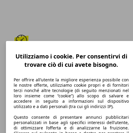
180 km/h
Utilizziamo i cookie. Per consentirvi di
trovare ciò di cui avete bisogno.
Velocità massima
Per offrire all’utente la migliore esperienza possibile con
le nostre offerte, utilizziamo cookie propri e di fornitori
terzi nonché altre tecnologie (di seguito menzionati nel
Elettrica/Benzina
loro insieme come “cookie”) allo scopo di salvare e
accedere in seguito a informazioni sul dispositivo
Carburante
utilizzato e a dati personali (tra cui gli indirizzi IP).
Questo consente di presentare annunci pubblicitari
personalizzati in base agli specifici interessi dell’utente,
di ottimizzare l’offerta e di analizzarne la fruizione.
82 g/km