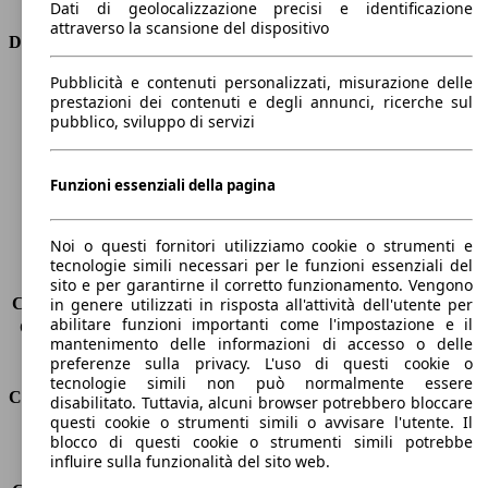
Dati di geolocalizzazione precisi e identificazione
attraverso la scansione del dispositivo
Dimensioni
Pubblicità e contenuti personalizzati, misurazione delle
Lunghezza
4330 mm
prestazioni dei contenuti e degli annunci, ricerche sul
Altezza
1490 mm
pubblico, sviluppo di servizi
Larghezza
1760 mm
Passo
2600 mm
Peso massimo
1815 kg
Funzioni essenziali della pagina
Carico massimo
430 kg
Porte
5
Noi o questi fornitori utilizziamo cookie o strumenti e
Sedili
5
tecnologie simili necessari per le funzioni essenziali del
Carico sul tetto
-
sito e per garantirne il corretto funzionamento. Vengono
Capacità di traino (senza freni)
-
in genere utilizzati in risposta all'attività dell'utente per
abilitare funzioni importanti come l'impostazione e il
Capacità di traino (con freni)
390 kg
mantenimento delle informazioni di accesso o delle
Volume del bagagliaio
360 - 1200 l
preferenze sulla privacy. L'uso di questi cookie o
tecnologie simili non può normalmente essere
Consumi
disabilitato. Tuttavia, alcuni browser potrebbero bloccare
questi cookie o strumenti simili o avvisare l'utente. Il
blocco di questi cookie o strumenti simili potrebbe
Emissioni di CO2*
93 g/km (komb.)
influire sulla funzionalità del sito web.
Consumo (urbano)
3.5 l/100km