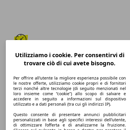
180 km/h
Utilizziamo i cookie. Per consentirvi di
trovare ciò di cui avete bisogno.
Velocità massima
Per offrire all’utente la migliore esperienza possibile con
le nostre offerte, utilizziamo cookie propri e di fornitori
terzi nonché altre tecnologie (di seguito menzionati nel
Elettrica/Benzina
loro insieme come “cookie”) allo scopo di salvare e
accedere in seguito a informazioni sul dispositivo
Carburante
utilizzato e a dati personali (tra cui gli indirizzi IP).
Questo consente di presentare annunci pubblicitari
personalizzati in base agli specifici interessi dell’utente,
di ottimizzare l’offerta e di analizzarne la fruizione.
93 g/km