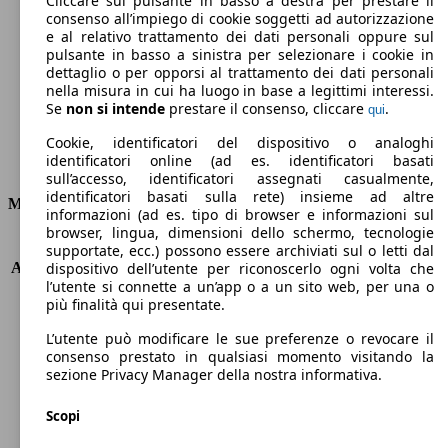
Cliccare sul pulsante in basso a destra per prestare il
consenso all’impiego di cookie soggetti ad autorizzazione
Emissioni di CO2 (combinato)*
e al relativo trattamento dei dati personali oppure sul
pulsante in basso a sinistra per selezionare i cookie in
dettaglio o per opporsi al trattamento dei dati personali
nella misura in cui ha luogo in base a legittimi interessi.
Se
non si intende
prestare il consenso, cliccare
.
qui
Ø 3.6 l/100km
Cookie, identificatori del dispositivo o analoghi
identificatori online (ad es. identificatori basati
Consumi
sull’accesso, identificatori assegnati casualmente,
identificatori basati sulla rete) insieme ad altre
Motore e Prestazioni
informazioni (ad es. tipo di browser e informazioni sul
browser, lingua, dimensioni dello schermo, tecnologie
KW (PS)
73 kW (99 PS)
supportate, ecc.) possono essere archiviati sul o letti dal
Accelerazione (0-100 km/h)
10.9s
dispositivo dell’utente per riconoscerlo ogni volta che
l’utente si connette a un’app o a un sito web, per una o
Velocità massima (km/h)
180 km/h
più finalità qui presentate.
Numero di marce
6
Coppia
142 nm
L’utente può modificare le sue preferenze o revocare il
Cilindrata
1798 ccm
consenso prestato in qualsiasi momento visitando la
sezione Privacy Manager della nostra informativa.
Carburante
Elettrica/Benzina
Cilindri
4
Scopi
Trasmissione
Automatico
Tipo di trazione
trazione anteriore