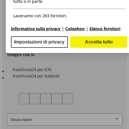
tutto o in parte.
Privacy
Lavoriamo con 263 fornitori.
Dichiarazione di Accessibilità
|
|
Informativa sulla privacy
Colophon
Elenco fornitori
Servizi
Area rivenditori
Impostazioni di privacy
Accetta tutto
Sempre con te
AutoScout24 per iOS
AutoScout24 per Android