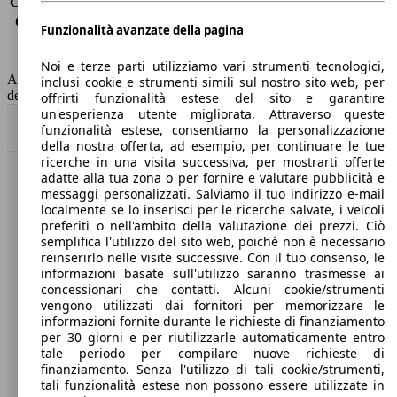
Consumo (extra-urbano)
3.5 l/100km
Consumo (combinato)*
3.6 l/100km
Funzionalità avanzate della pagina
Classe di emissione
Euro 6
Capacità del serbatoio
45 l
Noi e terze parti utilizziamo vari strumenti tecnologici,
AutoScout24 non si assume alcuna responsabilità per la correttezza
inclusi cookie e strumenti simili sul nostro sito web, per
dei dati.
offrirti funzionalità estese del sito e garantire
un'esperienza utente migliorata. Attraverso queste
Torna su
funzionalità estese, consentiamo la personalizzazione
della nostra offerta, ad esempio, per continuare le tue
ricerche in una visita successiva, per mostrarti offerte
adatte alla tua zona o per fornire e valutare pubblicità e
Benvenuti su AutoScout24, il mercato auto europeo.
messaggi personalizzati. Salviamo il tuo indirizzo e-mail
localmente se lo inserisci per le ricerche salvate, i veicoli
preferiti o nell'ambito della valutazione dei prezzi. Ciò
Società
semplifica l'utilizzo del sito web, poiché non è necessario
reinserirlo nelle visite successive. Con il tuo consenso, le
A proposito di AutoScout24
informazioni basate sull'utilizzo saranno trasmesse ai
concessionari che contatti. Alcuni cookie/strumenti
Stampa
vengono utilizzati dai fornitori per memorizzare le
informazioni fornite durante le richieste di finanziamento
Media
per 30 giorni e per riutilizzarle automaticamente entro
tale periodo per compilare nuove richieste di
Condizioni generali
finanziamento. Senza l'utilizzo di tali cookie/strumenti,
tali funzionalità estese non possono essere utilizzate in
Informazioni