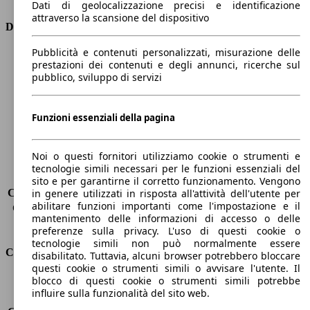
Dati di geolocalizzazione precisi e identificazione
attraverso la scansione del dispositivo
Dimensioni
Pubblicità e contenuti personalizzati, misurazione delle
Lunghezza
4330 mm
prestazioni dei contenuti e degli annunci, ricerche sul
Altezza
1480 mm
pubblico, sviluppo di servizi
Larghezza
1760 mm
Passo
2600 mm
Peso massimo
1815 kg
Funzioni essenziali della pagina
Carico massimo
430 kg
Porte
5
Noi o questi fornitori utilizziamo cookie o strumenti e
Sedili
5
tecnologie simili necessari per le funzioni essenziali del
Carico sul tetto
-
sito e per garantirne il corretto funzionamento. Vengono
Capacità di traino (senza freni)
-
in genere utilizzati in risposta all'attività dell'utente per
abilitare funzioni importanti come l'impostazione e il
Capacità di traino (con freni)
390 kg
mantenimento delle informazioni di accesso o delle
Volume del bagagliaio
360 - 1200 l
preferenze sulla privacy. L'uso di questi cookie o
tecnologie simili non può normalmente essere
Consumi
disabilitato. Tuttavia, alcuni browser potrebbero bloccare
questi cookie o strumenti simili o avvisare l'utente. Il
blocco di questi cookie o strumenti simili potrebbe
Emissioni di CO2*
82 g/km (komb.)
influire sulla funzionalità del sito web.
Consumo (urbano)
3.5 l/100km