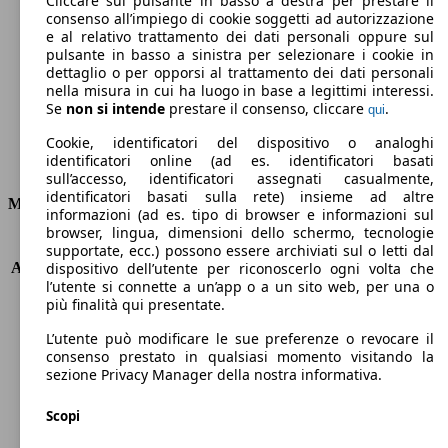
Cliccare sul pulsante in basso a destra per prestare il
consenso all’impiego di cookie soggetti ad autorizzazione
Emissioni di CO2 (combinato)*
e al relativo trattamento dei dati personali oppure sul
pulsante in basso a sinistra per selezionare i cookie in
dettaglio o per opporsi al trattamento dei dati personali
nella misura in cui ha luogo in base a legittimi interessi.
Se
non si intende
prestare il consenso, cliccare
.
qui
Ø 3.6 l/100km
Cookie, identificatori del dispositivo o analoghi
identificatori online (ad es. identificatori basati
Consumi
sull’accesso, identificatori assegnati casualmente,
identificatori basati sulla rete) insieme ad altre
Motore e Prestazioni
informazioni (ad es. tipo di browser e informazioni sul
browser, lingua, dimensioni dello schermo, tecnologie
KW (PS)
73 kW (99 PS)
supportate, ecc.) possono essere archiviati sul o letti dal
Accelerazione (0-100 km/h)
10.9s
dispositivo dell’utente per riconoscerlo ogni volta che
l’utente si connette a un’app o a un sito web, per una o
Velocità massima (km/h)
180 km/h
più finalità qui presentate.
Numero di marce
-
Coppia
142 nm
L’utente può modificare le sue preferenze o revocare il
Cilindrata
1798 ccm
consenso prestato in qualsiasi momento visitando la
sezione Privacy Manager della nostra informativa.
Carburante
Elettrica/Benzina
Cilindri
4
Scopi
Trasmissione
Automatico
Tipo di trazione
trazione anteriore