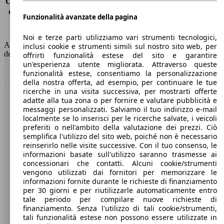
Consumo (extra-urbano)
3.5 l/100km
Consumo (combinato)*
3.6 l/100km
Funzionalità avanzate della pagina
Classe di emissione
Euro 6
Capacità del serbatoio
45 l
Noi e terze parti utilizziamo vari strumenti tecnologici,
AutoScout24 non si assume alcuna responsabilità per la correttezza
inclusi cookie e strumenti simili sul nostro sito web, per
dei dati.
offrirti funzionalità estese del sito e garantire
un'esperienza utente migliorata. Attraverso queste
Torna su
funzionalità estese, consentiamo la personalizzazione
della nostra offerta, ad esempio, per continuare le tue
ricerche in una visita successiva, per mostrarti offerte
adatte alla tua zona o per fornire e valutare pubblicità e
Benvenuti su AutoScout24, il mercato auto europeo.
messaggi personalizzati. Salviamo il tuo indirizzo e-mail
localmente se lo inserisci per le ricerche salvate, i veicoli
preferiti o nell'ambito della valutazione dei prezzi. Ciò
Società
semplifica l'utilizzo del sito web, poiché non è necessario
reinserirlo nelle visite successive. Con il tuo consenso, le
A proposito di AutoScout24
informazioni basate sull'utilizzo saranno trasmesse ai
concessionari che contatti. Alcuni cookie/strumenti
Stampa
vengono utilizzati dai fornitori per memorizzare le
informazioni fornite durante le richieste di finanziamento
Media
per 30 giorni e per riutilizzarle automaticamente entro
tale periodo per compilare nuove richieste di
Condizioni generali
finanziamento. Senza l'utilizzo di tali cookie/strumenti,
tali funzionalità estese non possono essere utilizzate in
Informazioni