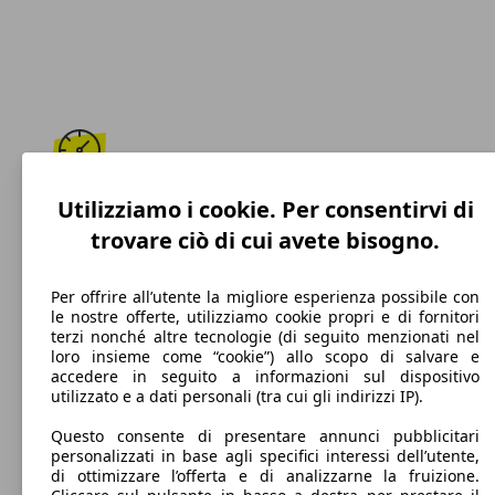
180 km/h
Utilizziamo i cookie. Per consentirvi di
trovare ciò di cui avete bisogno.
Velocità massima
Per offrire all’utente la migliore esperienza possibile con
le nostre offerte, utilizziamo cookie propri e di fornitori
terzi nonché altre tecnologie (di seguito menzionati nel
Elettrica/Benzina
loro insieme come “cookie”) allo scopo di salvare e
accedere in seguito a informazioni sul dispositivo
Carburante
utilizzato e a dati personali (tra cui gli indirizzi IP).
Questo consente di presentare annunci pubblicitari
personalizzati in base agli specifici interessi dell’utente,
di ottimizzare l’offerta e di analizzarne la fruizione.
82 g/km