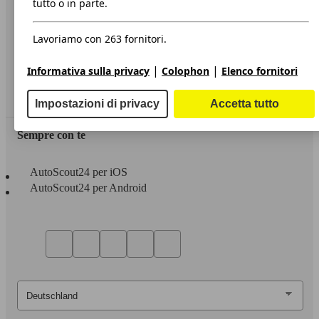
tutto o in parte.
Privacy
Lavoriamo con 263 fornitori.
Dichiarazione di Accessibilità
|
|
Informativa sulla privacy
Colophon
Elenco fornitori
Servizi
Area rivenditori
Impostazioni di privacy
Accetta tutto
Sempre con te
AutoScout24 per iOS
AutoScout24 per Android