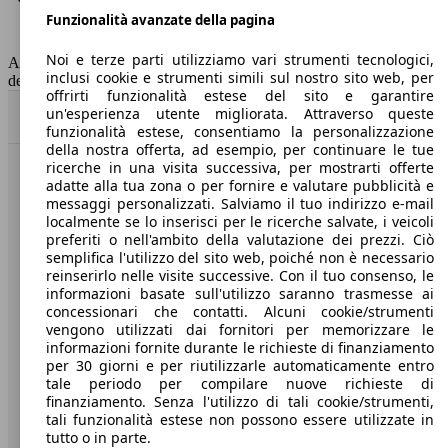
Funzionalità avanzate della pagina
Classe di emissione
Euro 5
Capacità del serbatoio
50 l
Noi e terze parti utilizziamo vari strumenti tecnologici,
AutoScout24 non si assume alcuna responsabilità per la correttezza
inclusi cookie e strumenti simili sul nostro sito web, per
dei dati.
offrirti funzionalità estese del sito e garantire
un'esperienza utente migliorata. Attraverso queste
Torna su
funzionalità estese, consentiamo la personalizzazione
della nostra offerta, ad esempio, per continuare le tue
ricerche in una visita successiva, per mostrarti offerte
Benvenuti su AutoScout24, il mercato auto europeo.
adatte alla tua zona o per fornire e valutare pubblicità e
messaggi personalizzati. Salviamo il tuo indirizzo e-mail
localmente se lo inserisci per le ricerche salvate, i veicoli
Società
preferiti o nell'ambito della valutazione dei prezzi. Ciò
semplifica l'utilizzo del sito web, poiché non è necessario
reinserirlo nelle visite successive. Con il tuo consenso, le
A proposito di AutoScout24
informazioni basate sull'utilizzo saranno trasmesse ai
concessionari che contatti. Alcuni cookie/strumenti
Stampa
vengono utilizzati dai fornitori per memorizzare le
informazioni fornite durante le richieste di finanziamento
Media
per 30 giorni e per riutilizzarle automaticamente entro
Condizioni generali
tale periodo per compilare nuove richieste di
finanziamento. Senza l'utilizzo di tali cookie/strumenti,
Informazioni
tali funzionalità estese non possono essere utilizzate in
tutto o in parte.