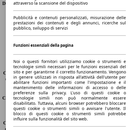
attraverso la scansione del dispositivo
Dimensioni
Lunghezza
4270 mm
Pubblicità e contenuti personalizzati, misurazione delle
Altezza
1460 mm
prestazioni dei contenuti e degli annunci, ricerche sul
pubblico, sviluppo di servizi
Larghezza
1760 mm
Passo
2600 mm
Peso massimo
1735 kg
Funzioni essenziali della pagina
Carico massimo
-
Porte
5
Sedili
5
Noi o questi fornitori utilizziamo cookie o strumenti e
tecnologie simili necessari per le funzioni essenziali del
Carico sul tetto
-
sito e per garantirne il corretto funzionamento. Vengono
Capacità di traino (senza freni)
-
in genere utilizzati in risposta all'attività dell'utente per
Capacità di traino (con freni)
-
abilitare funzioni importanti come l'impostazione e il
Volume del bagagliaio
360 - 1150 l
mantenimento delle informazioni di accesso o delle
preferenze sulla privacy. L'uso di questi cookie o
tecnologie simili non può normalmente essere
Consumi
disabilitato. Tuttavia, alcuni browser potrebbero bloccare
questi cookie o strumenti simili o avvisare l'utente. Il
Emissioni di CO2*
128 g/km (komb.)
blocco di questi cookie o strumenti simili potrebbe
Consumo (urbano)
7.0 l/100km
influire sulla funzionalità del sito web.
Consumo (extra-urbano)
4.7 l/100km
Consumo (combinato)*
5.5 l/100km