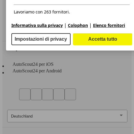
Privacy
Dichiarazione di Accessibilità
Lavoriamo con 263 fornitori.
Servizi
|
|
Informativa sulla privacy
Colophon
Elenco fornitori
Area rivenditori
Impostazioni di privacy
Accetta tutto
Sempre con te
AutoScout24 per iOS
AutoScout24 per Android