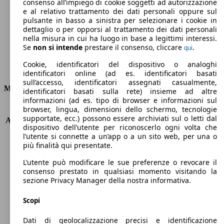
Emissioni di CO2 (combinato)*
consenso all’impiego di cookie soggetti ad autorizzazione
e al relativo trattamento dei dati personali oppure sul
pulsante in basso a sinistra per selezionare i cookie in
dettaglio o per opporsi al trattamento dei dati personali
nella misura in cui ha luogo in base a legittimi interessi.
Se
non si intende
prestare il consenso, cliccare
.
qui
Ø 5.5 l/100km
Cookie, identificatori del dispositivo o analoghi
Consumi
identificatori online (ad es. identificatori basati
sull’accesso, identificatori assegnati casualmente,
Motore e Prestazioni
identificatori basati sulla rete) insieme ad altre
informazioni (ad es. tipo di browser e informazioni sul
browser, lingua, dimensioni dello schermo, tecnologie
KW (PS)
73 kW (99 PS)
supportate, ecc.) possono essere archiviati sul o letti dal
Accelerazione (0-100 km/h)
12.6s
dispositivo dell’utente per riconoscerlo ogni volta che
Velocità massima (km/h)
175 km/h
l’utente si connette a un’app o a un sito web, per una o
Numero di marce
6
più finalità qui presentate.
Coppia
128 nm
L’utente può modificare le sue preferenze o revocare il
Cilindrata
1329 ccm
consenso prestato in qualsiasi momento visitando la
Carburante
Benzina
sezione Privacy Manager della nostra informativa.
Cilindri
4
Trasmissione
Manuale
Scopi
Tipo di trazione
trazione anteriore
Dati di geolocalizzazione precisi e identificazione