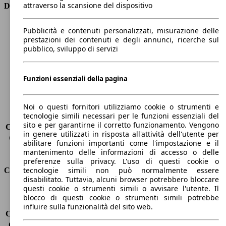
attraverso la scansione del dispositivo
Dimensioni
Lunghezza
4270 mm
Pubblicità e contenuti personalizzati, misurazione delle
Altezza
1460 mm
prestazioni dei contenuti e degli annunci, ricerche sul
pubblico, sviluppo di servizi
Larghezza
1760 mm
Passo
2600 mm
Peso massimo
1815 kg
Funzioni essenziali della pagina
Carico massimo
-
Porte
5
Sedili
5
Noi o questi fornitori utilizziamo cookie o strumenti e
tecnologie simili necessari per le funzioni essenziali del
Carico sul tetto
-
sito e per garantirne il corretto funzionamento. Vengono
Capacità di traino (senza freni)
-
in genere utilizzati in risposta all'attività dell'utente per
Capacità di traino (con freni)
-
abilitare funzioni importanti come l'impostazione e il
Volume del bagagliaio
360 - 1150 l
mantenimento delle informazioni di accesso o delle
preferenze sulla privacy. L'uso di questi cookie o
tecnologie simili non può normalmente essere
Consumi
disabilitato. Tuttavia, alcuni browser potrebbero bloccare
questi cookie o strumenti simili o avvisare l'utente. Il
Emissioni di CO2*
109 g/km (komb.)
blocco di questi cookie o strumenti simili potrebbe
Consumo (urbano)
5.0 l/100km
influire sulla funzionalità del sito web.
Consumo (extra-urbano)
3.7 l/100km
Consumo (combinato)*
4.2 l/100km