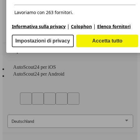
Privacy
Dichiarazione di Accessibilità
Lavoriamo con 263 fornitori.
Servizi
|
|
Informativa sulla privacy
Colophon
Elenco fornitori
Area rivenditori
Impostazioni di privacy
Accetta tutto
Sempre con te
AutoScout24 per iOS
AutoScout24 per Android