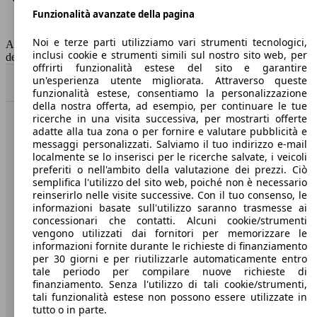
Funzionalità avanzate della pagina
Classe di emissione
Euro 5
Capacità del serbatoio
50 l
Noi e terze parti utilizziamo vari strumenti tecnologici,
AutoScout24 non si assume alcuna responsabilità per la correttezza
inclusi cookie e strumenti simili sul nostro sito web, per
dei dati.
offrirti funzionalità estese del sito e garantire
un'esperienza utente migliorata. Attraverso queste
Torna su
funzionalità estese, consentiamo la personalizzazione
della nostra offerta, ad esempio, per continuare le tue
ricerche in una visita successiva, per mostrarti offerte
Benvenuti su AutoScout24, il mercato auto europeo.
adatte alla tua zona o per fornire e valutare pubblicità e
messaggi personalizzati. Salviamo il tuo indirizzo e-mail
localmente se lo inserisci per le ricerche salvate, i veicoli
Società
preferiti o nell'ambito della valutazione dei prezzi. Ciò
semplifica l'utilizzo del sito web, poiché non è necessario
reinserirlo nelle visite successive. Con il tuo consenso, le
A proposito di AutoScout24
informazioni basate sull'utilizzo saranno trasmesse ai
concessionari che contatti. Alcuni cookie/strumenti
Stampa
vengono utilizzati dai fornitori per memorizzare le
informazioni fornite durante le richieste di finanziamento
Media
per 30 giorni e per riutilizzarle automaticamente entro
Condizioni generali
tale periodo per compilare nuove richieste di
finanziamento. Senza l'utilizzo di tali cookie/strumenti,
Informazioni
tali funzionalità estese non possono essere utilizzate in
tutto o in parte.