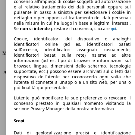
Emissioni di CO2 (combinato)*
consenso all’impiego di cookie soggetti ad autorizzazione
e al relativo trattamento dei dati personali oppure sul
pulsante in basso a sinistra per selezionare i cookie in
dettaglio o per opporsi al trattamento dei dati personali
nella misura in cui ha luogo in base a legittimi interessi.
Se
non si intende
prestare il consenso, cliccare
.
qui
Ø 4.2 l/100km
Cookie, identificatori del dispositivo o analoghi
Consumi
identificatori online (ad es. identificatori basati
sull’accesso, identificatori assegnati casualmente,
Motore e Prestazioni
identificatori basati sulla rete) insieme ad altre
informazioni (ad es. tipo di browser e informazioni sul
browser, lingua, dimensioni dello schermo, tecnologie
KW (PS)
66 kW (90 PS)
supportate, ecc.) possono essere archiviati sul o letti dal
Accelerazione (0-100 km/h)
12.5s
dispositivo dell’utente per riconoscerlo ogni volta che
Velocità massima (km/h)
180 km/h
l’utente si connette a un’app o a un sito web, per una o
Numero di marce
6
più finalità qui presentate.
Coppia
205 nm
L’utente può modificare le sue preferenze o revocare il
Cilindrata
1364 ccm
consenso prestato in qualsiasi momento visitando la
Carburante
Diesel
sezione Privacy Manager della nostra informativa.
Cilindri
4
Trasmissione
Manuale
Scopi
Tipo di trazione
trazione anteriore
Dati di geolocalizzazione precisi e identificazione