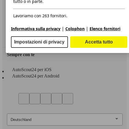
tutto o in parte.
Privacy
Lavoriamo con 263 fornitori.
Dichiarazione di Accessibilità
|
|
Informativa sulla privacy
Colophon
Elenco fornitori
Servizi
Area rivenditori
Impostazioni di privacy
Accetta tutto
Sempre con te
AutoScout24 per iOS
AutoScout24 per Android