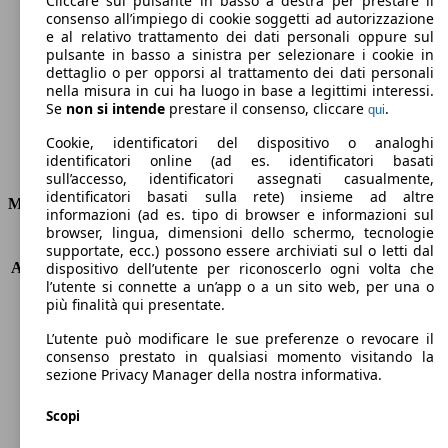
Cliccare sul pulsante in basso a destra per prestare il
consenso all’impiego di cookie soggetti ad autorizzazione
Emissioni di CO2 (combinato)*
e al relativo trattamento dei dati personali oppure sul
pulsante in basso a sinistra per selezionare i cookie in
dettaglio o per opporsi al trattamento dei dati personali
nella misura in cui ha luogo in base a legittimi interessi.
Se
non si intende
prestare il consenso, cliccare
.
qui
Ø 3.6 l/100km
Cookie, identificatori del dispositivo o analoghi
identificatori online (ad es. identificatori basati
Consumi
sull’accesso, identificatori assegnati casualmente,
identificatori basati sulla rete) insieme ad altre
Motore e Prestazioni
informazioni (ad es. tipo di browser e informazioni sul
browser, lingua, dimensioni dello schermo, tecnologie
KW (PS)
73 kW (99 PS)
supportate, ecc.) possono essere archiviati sul o letti dal
Accelerazione (0-100 km/h)
10.9s
dispositivo dell’utente per riconoscerlo ogni volta che
l’utente si connette a un’app o a un sito web, per una o
Velocità massima (km/h)
180 km/h
più finalità qui presentate.
Numero di marce
-
Coppia
142 nm
L’utente può modificare le sue preferenze o revocare il
Cilindrata
1798 ccm
consenso prestato in qualsiasi momento visitando la
sezione Privacy Manager della nostra informativa.
Carburante
Elettrica/Benzina
Cilindri
4
Scopi
Trasmissione
Automatico
Tipo di trazione
trazione anteriore