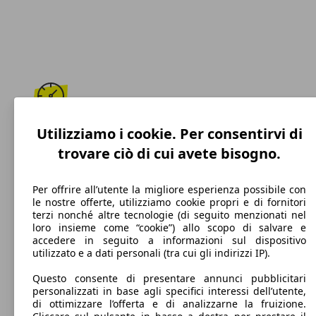
180 km/h
Utilizziamo i cookie. Per consentirvi di
trovare ciò di cui avete bisogno.
Velocità massima
Per offrire all’utente la migliore esperienza possibile con
le nostre offerte, utilizziamo cookie propri e di fornitori
terzi nonché altre tecnologie (di seguito menzionati nel
Elettrica/Benzina
loro insieme come “cookie”) allo scopo di salvare e
accedere in seguito a informazioni sul dispositivo
Carburante
utilizzato e a dati personali (tra cui gli indirizzi IP).
Questo consente di presentare annunci pubblicitari
personalizzati in base agli specifici interessi dell’utente,
di ottimizzare l’offerta e di analizzarne la fruizione.
87 g/km