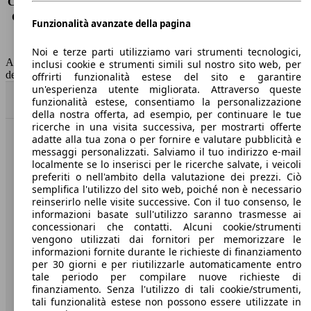
Consumo (extra-urbano)
3.5 l/100km
Consumo (combinato)*
3.6 l/100km
Funzionalità avanzate della pagina
Classe di emissione
Euro 5
Capacità del serbatoio
45 l
Noi e terze parti utilizziamo vari strumenti tecnologici,
AutoScout24 non si assume alcuna responsabilità per la correttezza
inclusi cookie e strumenti simili sul nostro sito web, per
dei dati.
offrirti funzionalità estese del sito e garantire
un'esperienza utente migliorata. Attraverso queste
Torna su
funzionalità estese, consentiamo la personalizzazione
della nostra offerta, ad esempio, per continuare le tue
ricerche in una visita successiva, per mostrarti offerte
adatte alla tua zona o per fornire e valutare pubblicità e
Benvenuti su AutoScout24, il mercato auto europeo.
messaggi personalizzati. Salviamo il tuo indirizzo e-mail
localmente se lo inserisci per le ricerche salvate, i veicoli
preferiti o nell'ambito della valutazione dei prezzi. Ciò
Società
semplifica l'utilizzo del sito web, poiché non è necessario
reinserirlo nelle visite successive. Con il tuo consenso, le
A proposito di AutoScout24
informazioni basate sull'utilizzo saranno trasmesse ai
concessionari che contatti. Alcuni cookie/strumenti
Stampa
vengono utilizzati dai fornitori per memorizzare le
informazioni fornite durante le richieste di finanziamento
Media
per 30 giorni e per riutilizzarle automaticamente entro
tale periodo per compilare nuove richieste di
Condizioni generali
finanziamento. Senza l'utilizzo di tali cookie/strumenti,
tali funzionalità estese non possono essere utilizzate in
Informazioni