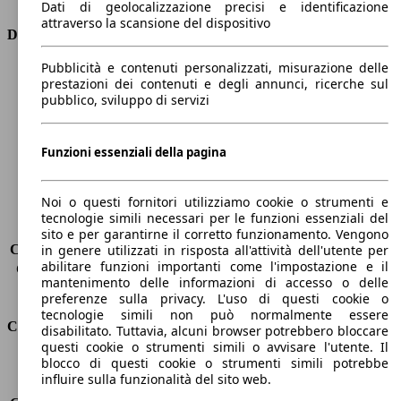
Dati di geolocalizzazione precisi e identificazione
attraverso la scansione del dispositivo
Dimensioni
Pubblicità e contenuti personalizzati, misurazione delle
Lunghezza
4270 mm
prestazioni dei contenuti e degli annunci, ricerche sul
Altezza
1460 mm
pubblico, sviluppo di servizi
Larghezza
1760 mm
Passo
2600 mm
Peso massimo
1840 kg
Funzioni essenziali della pagina
Carico massimo
-
Porte
5
Noi o questi fornitori utilizziamo cookie o strumenti e
Sedili
5
tecnologie simili necessari per le funzioni essenziali del
Carico sul tetto
-
sito e per garantirne il corretto funzionamento. Vengono
Capacità di traino (senza freni)
-
in genere utilizzati in risposta all'attività dell'utente per
abilitare funzioni importanti come l'impostazione e il
Capacità di traino (con freni)
-
mantenimento delle informazioni di accesso o delle
Volume del bagagliaio
360 - 1150 l
preferenze sulla privacy. L'uso di questi cookie o
tecnologie simili non può normalmente essere
Consumi
disabilitato. Tuttavia, alcuni browser potrebbero bloccare
questi cookie o strumenti simili o avvisare l'utente. Il
blocco di questi cookie o strumenti simili potrebbe
Emissioni di CO2*
87 g/km (komb.)
influire sulla funzionalità del sito web.
Consumo (urbano)
3.5 l/100km