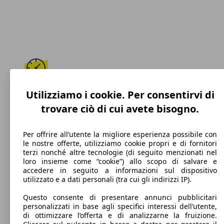
195 km/h
Utilizziamo i cookie. Per consentirvi di
trovare ciò di cui avete bisogno.
Velocità massima
Per offrire all’utente la migliore esperienza possibile con
le nostre offerte, utilizziamo cookie propri e di fornitori
terzi nonché altre tecnologie (di seguito menzionati nel
Benzina
loro insieme come “cookie”) allo scopo di salvare e
accedere in seguito a informazioni sul dispositivo
Carburante
utilizzato e a dati personali (tra cui gli indirizzi IP).
Questo consente di presentare annunci pubblicitari
personalizzati in base agli specifici interessi dell’utente,
di ottimizzare l’offerta e di analizzarne la fruizione.
122 g/km