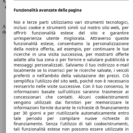
Consumo (extra-urbano)
4.8 l/100km
Consumo (combinato)*
5.3 l/100km
Funzionalità avanzate della pagina
Classe di emissione
Euro 6
Capacità del serbatoio
50 l
Noi e terze parti utilizziamo vari strumenti tecnologici,
AutoScout24 non si assume alcuna responsabilità per la correttezza
inclusi cookie e strumenti simili sul nostro sito web, per
dei dati.
offrirti funzionalità estese del sito e garantire
un'esperienza utente migliorata. Attraverso queste
Torna su
funzionalità estese, consentiamo la personalizzazione
della nostra offerta, ad esempio, per continuare le tue
ricerche in una visita successiva, per mostrarti offerte
adatte alla tua zona o per fornire e valutare pubblicità e
Benvenuti su AutoScout24, il mercato auto europeo.
messaggi personalizzati. Salviamo il tuo indirizzo e-mail
localmente se lo inserisci per le ricerche salvate, i veicoli
preferiti o nell'ambito della valutazione dei prezzi. Ciò
Società
semplifica l'utilizzo del sito web, poiché non è necessario
reinserirlo nelle visite successive. Con il tuo consenso, le
A proposito di AutoScout24
informazioni basate sull'utilizzo saranno trasmesse ai
concessionari che contatti. Alcuni cookie/strumenti
Stampa
vengono utilizzati dai fornitori per memorizzare le
informazioni fornite durante le richieste di finanziamento
Media
per 30 giorni e per riutilizzarle automaticamente entro
tale periodo per compilare nuove richieste di
Condizioni generali
finanziamento. Senza l'utilizzo di tali cookie/strumenti,
tali funzionalità estese non possono essere utilizzate in
Informazioni