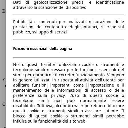
Dati di geolocalizzazione precisi e identificazione
attraverso la scansione del dispositivo
Dimensioni
Pubblicità e contenuti personalizzati, misurazione delle
Lunghezza
4600 mm
prestazioni dei contenuti e degli annunci, ricerche sul
Altezza
1490 mm
pubblico, sviluppo di servizi
Larghezza
1760 mm
Passo
2600 mm
Peso massimo
1875 kg
Funzioni essenziali della pagina
Carico massimo
575 kg
Porte
5
Noi o questi fornitori utilizziamo cookie o strumenti e
Sedili
5
tecnologie simili necessari per le funzioni essenziali del
Carico sul tetto
-
sito e per garantirne il corretto funzionamento. Vengono
Capacità di traino (senza freni)
-
in genere utilizzati in risposta all'attività dell'utente per
abilitare funzioni importanti come l'impostazione e il
Capacità di traino (con freni)
1300 kg
mantenimento delle informazioni di accesso o delle
Volume del bagagliaio
530 - 1658 l
preferenze sulla privacy. L'uso di questi cookie o
tecnologie simili non può normalmente essere
Consumi
disabilitato. Tuttavia, alcuni browser potrebbero bloccare
questi cookie o strumenti simili o avvisare l'utente. Il
blocco di questi cookie o strumenti simili potrebbe
Emissioni di CO2*
122 g/km (komb.)
influire sulla funzionalità del sito web.
Consumo (urbano)
6.1 l/100km