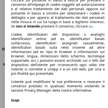
Cliccare sul pulsante in basso a destra per prestare il
consenso all’impiego di cookie soggetti ad autorizzazione
Emissioni di CO2 (combinato)*
e al relativo trattamento dei dati personali oppure sul
pulsante in basso a sinistra per selezionare i cookie in
dettaglio o per opporsi al trattamento dei dati personali
nella misura in cui ha luogo in base a legittimi interessi.
Se
non si intende
prestare il consenso, cliccare
.
qui
Ø 5.3 l/100km
Cookie, identificatori del dispositivo o analoghi
identificatori online (ad es. identificatori basati
Consumi
sull’accesso, identificatori assegnati casualmente,
identificatori basati sulla rete) insieme ad altre
Motore e Prestazioni
informazioni (ad es. tipo di browser e informazioni sul
browser, lingua, dimensioni dello schermo, tecnologie
KW (PS)
85 kW (116 PS)
supportate, ecc.) possono essere archiviati sul o letti dal
Accelerazione (0-100 km/h)
10.5s
dispositivo dell’utente per riconoscerlo ogni volta che
l’utente si connette a un’app o a un sito web, per una o
Velocità massima (km/h)
195 km/h
più finalità qui presentate.
Numero di marce
-
Coppia
185 nm
L’utente può modificare le sue preferenze o revocare il
Cilindrata
1197 ccm
consenso prestato in qualsiasi momento visitando la
sezione Privacy Manager della nostra informativa.
Carburante
Benzina
Cilindri
4
Scopi
Trasmissione
Automatico
Tipo di trazione
trazione anteriore