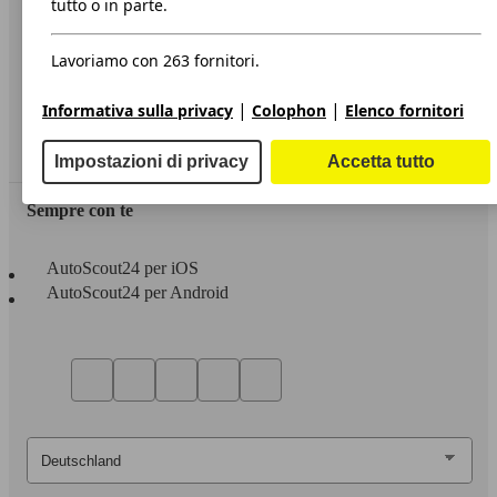
tutto o in parte.
Privacy
Lavoriamo con 263 fornitori.
Dichiarazione di Accessibilità
|
|
Informativa sulla privacy
Colophon
Elenco fornitori
Servizi
Area rivenditori
Impostazioni di privacy
Accetta tutto
Sempre con te
AutoScout24 per iOS
AutoScout24 per Android