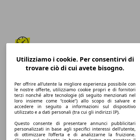
195 km/h
Utilizziamo i cookie. Per consentirvi di
trovare ciò di cui avete bisogno.
Velocità massima
Per offrire all’utente la migliore esperienza possibile con
le nostre offerte, utilizziamo cookie propri e di fornitori
terzi nonché altre tecnologie (di seguito menzionati nel
Benzina
loro insieme come “cookie”) allo scopo di salvare e
accedere in seguito a informazioni sul dispositivo
Carburante
utilizzato e a dati personali (tra cui gli indirizzi IP).
Questo consente di presentare annunci pubblicitari
personalizzati in base agli specifici interessi dell’utente,
di ottimizzare l’offerta e di analizzarne la fruizione.
122 g/km