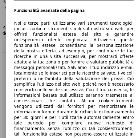
Consumo (extra-urbano)
4.8 l/100km
Consumo (combinato)*
5.3 l/100km
Funzionalità avanzate della pagina
Classe di emissione
Euro 6
Capacità del serbatoio
50 l
Noi e terze parti utilizziamo vari strumenti tecnologici,
AutoScout24 non si assume alcuna responsabilità per la correttezza
inclusi cookie e strumenti simili sul nostro sito web, per
dei dati.
offrirti funzionalità estese del sito e garantire
un'esperienza utente migliorata. Attraverso queste
Torna su
funzionalità estese, consentiamo la personalizzazione
della nostra offerta, ad esempio, per continuare le tue
ricerche in una visita successiva, per mostrarti offerte
adatte alla tua zona o per fornire e valutare pubblicità e
Benvenuti su AutoScout24, il mercato auto europeo.
messaggi personalizzati. Salviamo il tuo indirizzo e-mail
localmente se lo inserisci per le ricerche salvate, i veicoli
preferiti o nell'ambito della valutazione dei prezzi. Ciò
Società
semplifica l'utilizzo del sito web, poiché non è necessario
reinserirlo nelle visite successive. Con il tuo consenso, le
A proposito di AutoScout24
informazioni basate sull'utilizzo saranno trasmesse ai
concessionari che contatti. Alcuni cookie/strumenti
Stampa
vengono utilizzati dai fornitori per memorizzare le
informazioni fornite durante le richieste di finanziamento
Media
per 30 giorni e per riutilizzarle automaticamente entro
tale periodo per compilare nuove richieste di
Condizioni generali
finanziamento. Senza l'utilizzo di tali cookie/strumenti,
tali funzionalità estese non possono essere utilizzate in
Informazioni