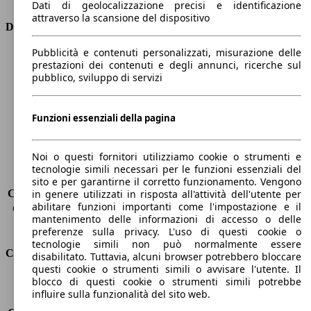
Dati di geolocalizzazione precisi e identificazione
attraverso la scansione del dispositivo
Dimensioni
Pubblicità e contenuti personalizzati, misurazione delle
Lunghezza
4600 mm
prestazioni dei contenuti e degli annunci, ricerche sul
Altezza
1490 mm
pubblico, sviluppo di servizi
Larghezza
1760 mm
Passo
2600 mm
Peso massimo
1850 kg
Funzioni essenziali della pagina
Carico massimo
570 kg
Porte
5
Noi o questi fornitori utilizziamo cookie o strumenti e
Sedili
5
tecnologie simili necessari per le funzioni essenziali del
Carico sul tetto
-
sito e per garantirne il corretto funzionamento. Vengono
Capacità di traino (senza freni)
-
in genere utilizzati in risposta all'attività dell'utente per
abilitare funzioni importanti come l'impostazione e il
Capacità di traino (con freni)
1300 kg
mantenimento delle informazioni di accesso o delle
Volume del bagagliaio
530 - 1658 l
preferenze sulla privacy. L'uso di questi cookie o
tecnologie simili non può normalmente essere
Consumi
disabilitato. Tuttavia, alcuni browser potrebbero bloccare
questi cookie o strumenti simili o avvisare l'utente. Il
blocco di questi cookie o strumenti simili potrebbe
Emissioni di CO2*
122 g/km (komb.)
influire sulla funzionalità del sito web.
Consumo (urbano)
6.1 l/100km