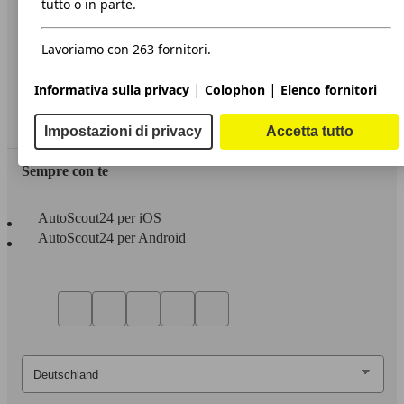
tutto o in parte.
Privacy
Lavoriamo con 263 fornitori.
Dichiarazione di Accessibilità
|
|
Informativa sulla privacy
Colophon
Elenco fornitori
Servizi
Area rivenditori
Impostazioni di privacy
Accetta tutto
Sempre con te
AutoScout24 per iOS
AutoScout24 per Android