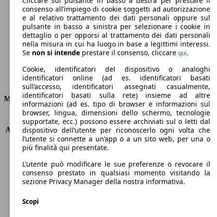
Cliccare sul pulsante in basso a destra per prestare il
consenso all’impiego di cookie soggetti ad autorizzazione
Emissioni di CO2 (combinato)*
e al relativo trattamento dei dati personali oppure sul
pulsante in basso a sinistra per selezionare i cookie in
dettaglio o per opporsi al trattamento dei dati personali
nella misura in cui ha luogo in base a legittimi interessi.
Se
non si intende
prestare il consenso, cliccare
.
qui
Ø 5.3 l/100km
Cookie, identificatori del dispositivo o analoghi
identificatori online (ad es. identificatori basati
Consumi
sull’accesso, identificatori assegnati casualmente,
identificatori basati sulla rete) insieme ad altre
Motore e Prestazioni
informazioni (ad es. tipo di browser e informazioni sul
browser, lingua, dimensioni dello schermo, tecnologie
KW (PS)
85 kW (116 PS)
supportate, ecc.) possono essere archiviati sul o letti dal
Accelerazione (0-100 km/h)
10.5s
dispositivo dell’utente per riconoscerlo ogni volta che
l’utente si connette a un’app o a un sito web, per una o
Velocità massima (km/h)
195 km/h
più finalità qui presentate.
Numero di marce
-
Coppia
185 nm
L’utente può modificare le sue preferenze o revocare il
Cilindrata
1197 ccm
consenso prestato in qualsiasi momento visitando la
sezione Privacy Manager della nostra informativa.
Carburante
Benzina
Cilindri
4
Scopi
Trasmissione
Automatico
Tipo di trazione
trazione anteriore